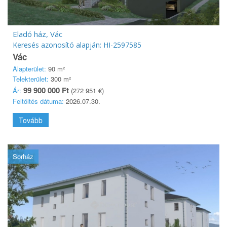
Eladó ház, Vác
Keresés azonosító alapján: HI-2597585
Vác
Alapterület:
90 m²
Telekterület:
300 m²
99 900 000 Ft
Ár:
(272 951 €)
Feltöltés dátuma:
2026.07.30.
Tovább
Sorház