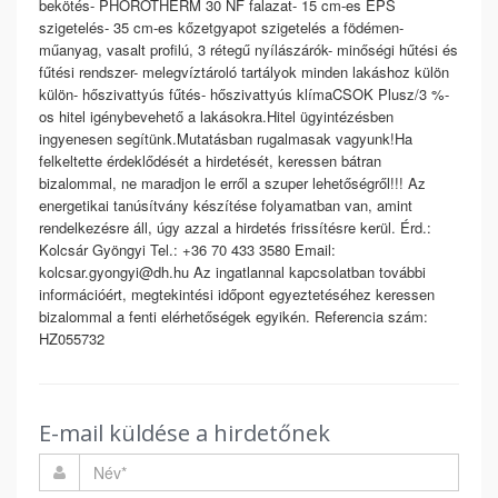
bekötés- PHOROTHERM 30 NF falazat- 15 cm-es EPS
szigetelés- 35 cm-es kőzetgyapot szigetelés a födémen-
műanyag, vasalt profilú, 3 rétegű nyílászárók- minőségi hűtési és
fűtési rendszer- melegvíztároló tartályok minden lakáshoz külön
külön- hőszivattyús fűtés- hőszivattyús klímaCSOK Plusz/3 %-
os hitel igénybevehető a lakásokra.Hitel ügyintézésben
ingyenesen segítünk.Mutatásban rugalmasak vagyunk!Ha
felkeltette érdeklődését a hirdetését, keressen bátran
bizalommal, ne maradjon le erről a szuper lehetőségről!!! Az
energetikai tanúsítvány készítése folyamatban van, amint
rendelkezésre áll, úgy azzal a hirdetés frissítésre kerül. Érd.:
Kolcsár Gyöngyi Tel.: +36 70 433 3580 Email:
kolcsar.gyongyi@dh.hu Az ingatlannal kapcsolatban további
információért, megtekintési időpont egyeztetéséhez keressen
bizalommal a fenti elérhetőségek egyikén. Referencia szám:
HZ055732
E-mail küldése a hirdetőnek