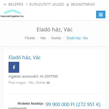
BELÉPÉS
ELFELEJTETT JELSZÓ
REGISZTRÁCIÓ
Toggle
navigat
Eladó ház, Vác
Főoldal
Ház
Sorház
Eladó ház, Vác
Eladó ház, Vác
Ingatlan azonosító: HI-2597590
Pest megye - Vác, Sorház
Hirdetés feladója:
99 900 000 Ft (272 951 €)
Ingatlaniroda