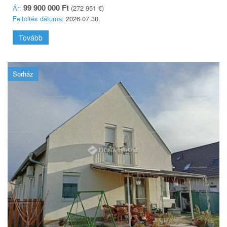
99 900 000 Ft
Ár:
(272 951 €)
Feltöltés dátuma:
2026.07.30.
Tovább
Sorház