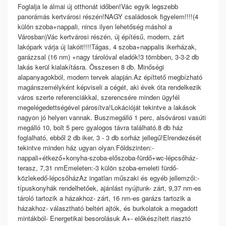
Foglalja le álmai új otthonát időben!Vác egyik legszebb
panorámás kertvárosi részén!NAGY családosok figyelem!!!!(4
külön szoba+nappali, nincs ilyen lehetőség máshol a
Városban)Vác kertvárosi részén, új építésű, modern, zárt
lakópark várja új lakóit!!!!Tágas, 4 szoba+nappalis ikerházak,
garázzsal (16 nm) +nagy tárolóval eladók!3 tömbben, 3-3-2 db
lakás kerül kialakításra. Összesen 8 db. Minőségi
alapanyagokból, modern tervek alapján.Az építtető megbízható
magánszemélyként képviseli a cégét, aki évek óta rendelkezik
város szerte referenciákkal, szerencsére minden ügyfél
megelégedettségével párosítva!Lokációját tekintve a lakások
nagyon jó helyen vannak. Buszmegálló 1 perc, alsóvárosi vasúti
megálló 10, bolt 5 perc gyalogos távra található.8 db ház
foglalható, ebből 2 db iker, 3 - 3 db sorház jellegű!Elrendezését
tekintve minden ház ugyan olyan.Földszinten:-
nappali+étkező+konyha-szoba-előszoba-fürdő+wc-lépcsőház-
terasz, 7,31 nmEmeleten:-3 külön szoba-emeleti fürdő-
közlekedő-lépcsőházAz ingatlan műszaki és egyéb jellemzői:-
típuskonyhák rendelhetőek, ajánlást nyújtunk- zárt, 9,37 nm-es
tároló tartozik a házakhoz- zárt, 16 nm-es garázs tartozik a
házakhoz- választható beltéri ajtók, és burkolatok a megadott
mintákból- Energetikai besorolásuk A+- előkészített riasztó