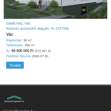
Eladó ház, Vác
Keresés azonosító alapján: HI-2597586
Vác
Alapterület:
90 m²
Telekterület:
300 m²
99 900 000 Ft
Ár:
(272 951 €)
Feltöltés dátuma:
2026.07.30.
Tovább