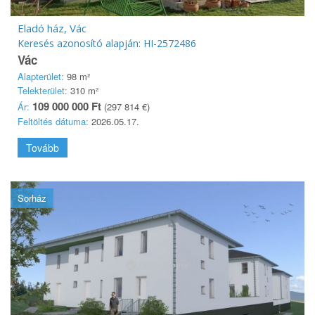
Eladó ház, Vác
Keresés azonosító alapján: HI-2572486
Vác
Alapterület:
98 m²
Telekterület:
310 m²
109 000 000 Ft
Ár:
(297 814 €)
Feltöltés dátuma:
2026.05.17.
Tovább
Sorház