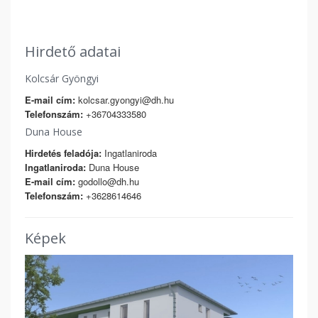
Hirdető adatai
Kolcsár Gyöngyi
E-mail cím:
kolcsar.gyongyi@dh.hu
Telefonszám:
+36704333580
Duna House
Hirdetés feladója:
Ingatlaniroda
Ingatlaniroda:
Duna House
E-mail cím:
godollo@dh.hu
Telefonszám:
+3628614646
Képek