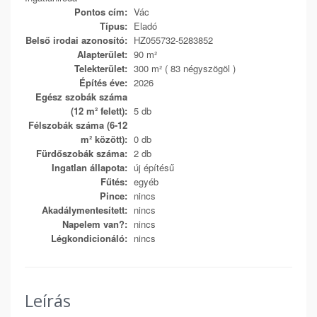
Pontos cím:
Vác
Típus:
Eladó
Belső irodai azonosító:
HZ055732-5283852
Alapterület:
90 m²
Telekterület:
300 m² ( 83 négyszögöl )
Építés éve:
2026
Egész szobák száma
(12 m² felett):
5 db
Félszobák száma (6-12
m² között):
0 db
Fürdőszobák száma:
2 db
Ingatlan állapota:
új építésű
Fűtés:
egyéb
Pince:
nincs
Akadálymentesített:
nincs
Napelem van?:
nincs
Légkondicionáló:
nincs
Leírás