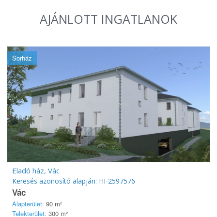
AJÁNLOTT INGATLANOK
Sorház
Eladó ház, Vác
Keresés azonosító alapján: HI-2597576
Vác
Alapterület:
90 m²
Telekterület:
300 m²