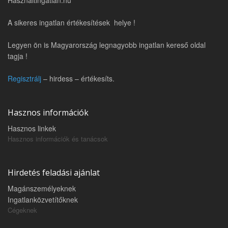
Használtingatlan.hu
A sikeres ingatlan értékesítések helye !
Legyen ön is Magyarország legnagyobb ingatlan kereső oldal
tagja !
Regisztrálj
– hirdess – értékesíts.
Hasznos információk
Hasznos linkek
Hasznos információk és tanácsok
Hirdetés feladási ajánlat
Magánszemélyeknek
Ingatlanközvetítőknek
Cégeknek