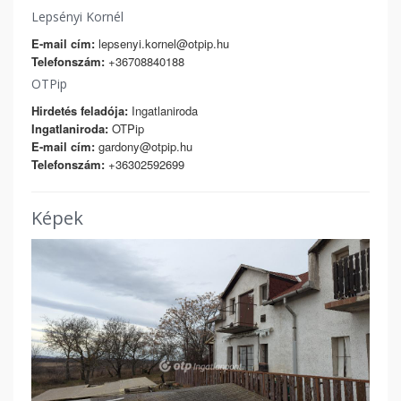
Lepsényi Kornél
E-mail cím:
lepsenyi.kornel@otpip.hu
Telefonszám:
+36708840188
OTPip
Hirdetés feladója:
Ingatlaniroda
Ingatlaniroda:
OTPip
E-mail cím:
gardony@otpip.hu
Telefonszám:
+36302592699
Képek