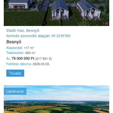
Eladó Ház, Besnyő.
Keresés azonosító alapján: HI-2545760
Besnyő
Alapterület:
117 m²
Telekterület:
450 m²
79 000 000 Ft
Ár:
(217 631 €)
Feltöltés dátuma:
2026.03.03.
Tovább
Lakóövezeti