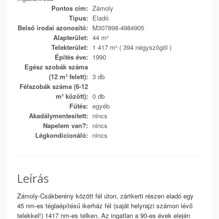
Pontos cím:
Zámoly
Típus:
Eladó
Belső irodai azonosító:
M307898-4984905
Alapterület:
44 m²
Telekterület:
1 417 m² ( 394 négyszögöl )
Építés éve:
1990
Egész szobák száma
(12 m² felett):
3 db
Félszobák száma (6-12
m² között):
0 db
Fűtés:
egyéb
Akadálymentesített:
nincs
Napelem van?:
nincs
Légkondicionáló:
nincs
Leírás
Zámoly-Csákberény között fél úton, zártkerti részen eladó egy
45 nm-es téglaépítésű ikerház fél (saját helyrajzi számon lévő
telekkel!) 1417 nm-es telken. Az ingatlan a 90-es évek elején