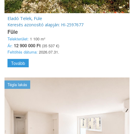
Eladó Telek, Füle
Keresés azonosító alapján: HI-2597677
Füle
Telekterület:
1 100 m²
12 900 000 Ft
Ár:
(35 537 €)
Feltöltés dátuma:
2026.07.31.
Tovább
Tégla lakás