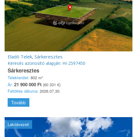
Eladó Telek, Sárkeresztes
Keresés azonosító alapján: HI-2597450
Sárkeresztes
Telekterület:
802 m²
21 900 000 Ft
Ár:
(60 331 €)
Feltöltés dátuma:
2026.07.30.
Tovább
Lakóövezeti