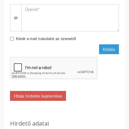
Kérek e-mail másolatot az üzenetről
Küldés
Hibás hirdetés bejelentése
Hirdető adatai