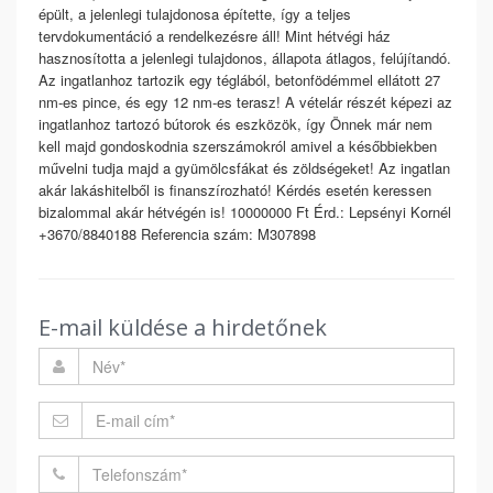
épült, a jelenlegi tulajdonosa építette, így a teljes
tervdokumentáció a rendelkezésre áll! Mint hétvégi ház
hasznosította a jelenlegi tulajdonos, állapota átlagos, felújítandó.
Az ingatlanhoz tartozik egy téglából, betonfödémmel ellátott 27
nm-es pince, és egy 12 nm-es terasz! A vételár részét képezi az
ingatlanhoz tartozó bútorok és eszközök, így Önnek már nem
kell majd gondoskodnia szerszámokról amivel a későbbiekben
művelni tudja majd a gyümölcsfákat és zöldségeket! Az ingatlan
akár lakáshitelből is finanszírozható! Kérdés esetén keressen
bizalommal akár hétvégén is! 10000000 Ft Érd.: Lepsényi Kornél
+3670/8840188 Referencia szám: M307898
E-mail küldése a hirdetőnek