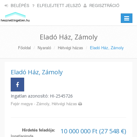
BELÉPÉS
ELFELEJTETT JELSZÓ
REGISZTRÁCIÓ
Toggle
navigat
Eladó Ház, Zámoly
Főoldal
Nyaraló
Hétvégi házas
Eladó Ház, Zámoly
Eladó Ház, Zámoly
Ingatlan azonosító: HI-2545726
Fejér megye - Zámoly, Hétvégi házas
Hirdetés feladója:
10 000 000 Ft (27 548 €)
Ingatlaniroda