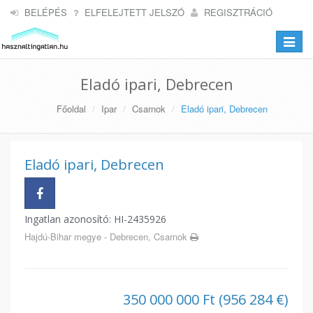
BELÉPÉS
ELFELEJTETT JELSZÓ
REGISZTRÁCIÓ
Toggle
navigat
Eladó ipari, Debrecen
Főoldal
Ipar
Csarnok
Eladó ipari, Debrecen
Eladó ipari, Debrecen
Ingatlan azonosító: HI-2435926
Hajdú-Bihar megye - Debrecen, Csarnok
350 000 000 Ft (956 284 €)