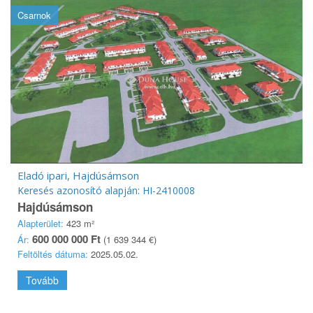
Csarnok
Eladó ipari, Hajdúsámson
Keresés azonosító alapján: HI-2410008
Hajdúsámson
Alapterület:
423 m²
600 000 000 Ft
Ár:
(1 639 344 €)
Feltöltés dátuma:
2025.05.02.
Tovább