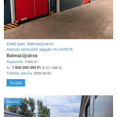
Eladó ipari, Balmazújváros
Keresés azonosító alapján: HI-2470076
Balmazújváros
Alapterület:
3 500 m²
1 600 000 000 Ft
Ár:
(4 371 585 €)
Feltöltés dátuma:
2025.09.03.
Tovább
Csarnok