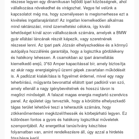
részese legyen egy dinamikusan fejlődő ipari közösségnek, ahol
vállalkozása növekedhet és virágozhat. Vegye fel velünk a
kapcsolatot még ma, hogy személyesen is megismerhesse ezt a
kivételes ingatlanajánlatot! Az ingatlan kiemelkedően alkalmas
mind raktározási, mind üzemeltetési célokra, így kiváló
lehetőséget kínál azon vállalkozások számára, amelyek a BMW
gyár ellátási láncának részét képezik, vagy szeretnének
részesei lenni. Az ipari park Józsán elhelyezkedése és a könnyű
autópálya hozzáférés garantálja, hogy a logisztika gördülékeny
és hatékony lehessen. A csarnokban az ipari áramellátás
kiemelkedő erejű, 3*63 Amper kapacitással bír, amely biztosítja
az akár nagy energiaigényű üzemi gépek zavartalan működését
is. A padlózat kialakítása is figyelmet érdemel, mivel egy nagy
teherbírású, műgyanta bevonattal ellátott ipari padlóról van szó,
amely ellenáll a nagy igénybevételnek és hosszú távon is
megőrzi minőségét. A falazat magas energia megtartó szendvics
panel. Az épületet úgy tervezték, hogy a körülötte elhelyezkedő
tágas terület lehetővé teszi a teherautók számára, hogy
zökkenőmentesen megközelíthessék és körbejárható legyen. Ez
különösen fontos a gyors és hatékony logisztikai műveletek
szempontjából. Az energetikai tanúsítvány készítése
folyamatban van, amint rendelkezésre áll, úgy azzal a hirdetés
frissítésre kerül.