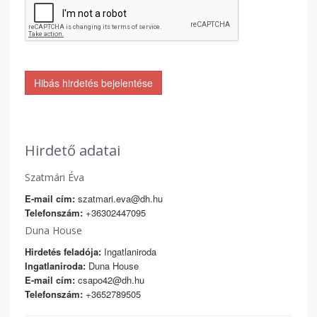
Hibás hirdetés bejelentése
Hirdető adatai
Szatmári Éva
E-mail cím:
szatmari.eva@dh.hu
Telefonszám:
+36302447095
Duna House
Hirdetés feladója:
Ingatlaniroda
Ingatlaniroda:
Duna House
E-mail cím:
csapo42@dh.hu
Telefonszám:
+3652789505