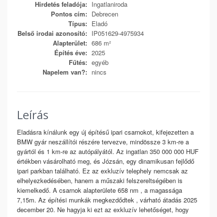
Hirdetés feladója:
Ingatlaniroda
Pontos cím:
Debrecen
Típus:
Eladó
Belső irodai azonosító:
IP051629-4975934
Alapterület:
686 m²
Építés éve:
2025
Fűtés:
egyéb
Napelem van?:
nincs
Leírás
Eladásra kínálunk egy új építésű ipari csarnokot, kifejezetten a
BMW gyár neszállítói részére tervezve, mindössze 3 km-re a
gyártól és 1 km-re az autópályától. Az ingatlan 350 000 000 HUF
értékben vásárolható meg, és Józsán, egy dinamikusan fejlődő
ipari parkban található. Ez az exkluzív telephely nemcsak az
elhelyezkedésében, hanem a műszaki felszereltségében is
kiemelkedő. A csarnok alapterülete 658 nm , a magassága
7,15m. Az építési munkák megkezdődtek , várható átadás 2025
december 20. Ne hagyja ki ezt az exkluzív lehetőséget, hogy