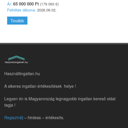
65 000 000 Ft
Ár:
(179 063 €)
Feltöltés dátuma:
2026.06.02.
Tovább
Használtingatlan.hu
A sikeres ingatlan értékesítések helye !
Legyen ön is Magyarország legnagyobb ingatlan kereső oldal
tagja !
Regisztrálj
– hirdess – értékesíts.