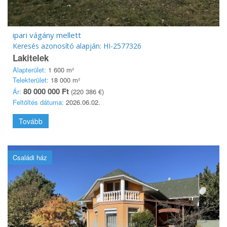
ipari vágány mellett
Keresés azonosító alapján: HI-2577326
Lakitelek
Alapterület:
1 600 m²
Telekterület:
18 000 m²
80 000 000 Ft
Ár:
(220 386 €)
Feltöltés dátuma:
2026.06.02.
Tovább
Családi ház