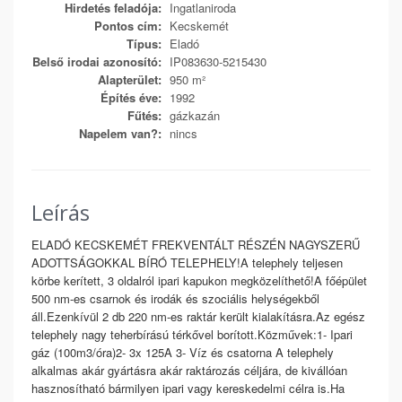
Hirdetés feladója:
Ingatlaniroda
Pontos cím:
Kecskemét
Típus:
Eladó
Belső irodai azonosító:
IP083630-5215430
Alapterület:
950 m²
Építés éve:
1992
Fűtés:
gázkazán
Napelem van?:
nincs
Leírás
ELADÓ KECSKEMÉT FREKVENTÁLT RÉSZÉN NAGYSZERŰ
ADOTTSÁGOKKAL BÍRÓ TELEPHELY!A telephely teljesen
körbe kerített, 3 oldalról ipari kapukon megközelíthető!A főépület
500 nm-es csarnok és irodák és szociális helységekből
áll.Ezenkívül 2 db 220 nm-es raktár került kialakításra.Az egész
telephely nagy teherbírású térkővel borított.Közművek:1- Ipari
gáz (100m3/óra)2- 3x 125A 3- Víz és csatorna A telephely
alkalmas akár gyártásra akár raktározás céljára, de kivállóan
hasznosítható bármilyen ipari vagy kereskedelmi célra is.Ha