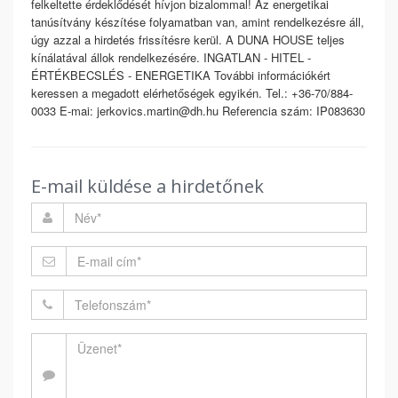
felkeltette érdeklődését hívjon bizalommal! Az energetikai
tanúsítvány készítése folyamatban van, amint rendelkezésre áll,
úgy azzal a hirdetés frissítésre kerül. A DUNA HOUSE teljes
kínálatával állok rendelkezésére. INGATLAN - HITEL -
ÉRTÉKBECSLÉS - ENERGETIKA További információkért
keressen a megadott elérhetőségek egyikén. Tel.: +36-70/884-
0033 E-mai: jerkovics.martin@dh.hu Referencia szám: IP083630
E-mail küldése a hirdetőnek