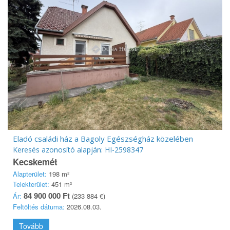
Eladó családi ház a Bagoly Egészségház közelében
Keresés azonosító alapján: HI-2598347
Kecskemét
Alapterület:
198 m²
Telekterület:
451 m²
84 900 000 Ft
Ár:
(233 884 €)
Feltöltés dátuma:
2026.08.03.
Tovább