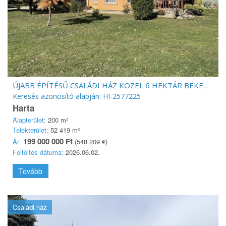
ÚJABB ÉPÍTÉSŰ CSALÁDI HÁZ KÖZEL 6 HEKTÁR BEKERÍTETT TERÜLETTEL
Keresés azonosító alapján: HI-2577225
Harta
Alapterület:
200 m²
Telekterület:
52 419 m²
199 000 000 Ft
Ár:
(548 209 €)
Feltöltés dátuma:
2026.06.02.
Tovább
Családi ház