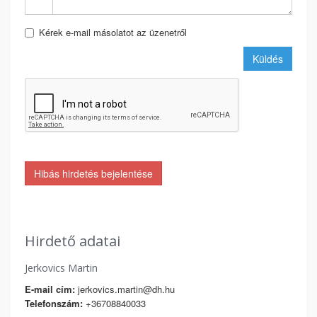
Kérek e-mail másolatot az üzenetről
Küldés
Hibás hirdetés bejelentése
Hirdető adatai
Jerkovics Martin
E-mail cím:
jerkovics.martin@dh.hu
Telefonszám:
+36708840033