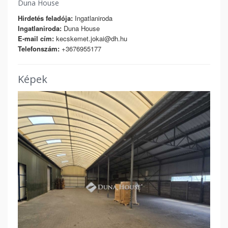
Duna House
Hirdetés feladója:
Ingatlaniroda
Ingatlaniroda:
Duna House
E-mail cím:
kecskemet.jokai@dh.hu
Telefonszám:
+3676955177
Képek