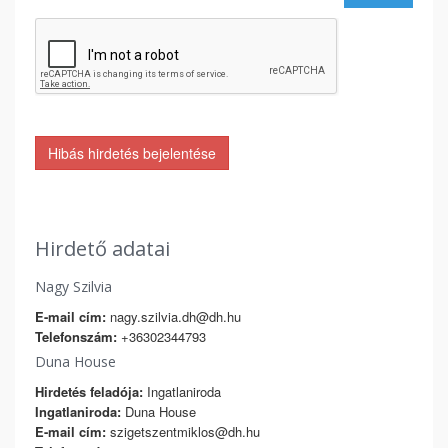
Hibás hirdetés bejelentése
Hirdető adatai
Nagy Szilvia
E-mail cím:
nagy.szilvia.dh@dh.hu
Telefonszám:
+36302344793
Duna House
Hirdetés feladója:
Ingatlaniroda
Ingatlaniroda:
Duna House
E-mail cím:
szigetszentmiklos@dh.hu