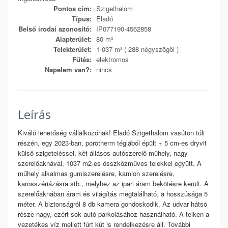
Pontos cím:
Szigethalom
Típus:
Eladó
Belső irodai azonosító:
IP077190-4562858
Alapterület:
80 m²
Telekterület:
1 037 m² ( 288 négyszögöl )
Fűtés:
elektromos
Napelem van?:
nincs
Leírás
Kiváló lehetőség vállalkozónak! Eladó Szigethalom vasúton túli
részén, egy 2023-ban, porotherm téglából épült + 5 cm-es dryvit
külső szigeteléssel, két állásos autószerelő műhely, nagy
szerelőaknával, 1037 m2-es összközműves telekkel együtt. A
műhely alkalmas gumiszerelésre, kamion szerelésre,
karosszériázásra stb., melyhez az ipari áram bekötésre került. A
szerelőaknában áram és világítás megtalálható, a hosszúsága 5
méter. A biztonságról 8 db kamera gondoskodik. Az udvar hátsó
része nagy, ezért sok autó parkolásához használható. A telken a
vezetékes víz mellett fúrt kút is rendelkezésre áll. További