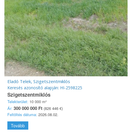
Eladó Telek, Szigetszentmiklós
Keresés azonosító alapján: HI-2598225
Szigetszentmiklós
Telekterület:
10 000 m²
300 000 000 Ft
Ár:
(826 446 €)
Feltöltés dátuma:
2026.08.02.
Tovább