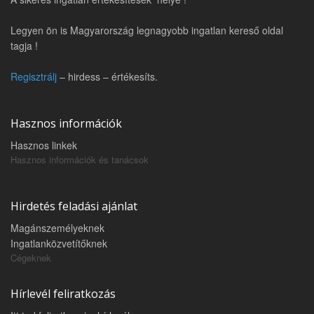
Legyen ön is Magyarország legnagyobb ingatlan kereső oldal
tagja !
Regisztrálj
– hirdess – értékesíts.
Hasznos információk
Hasznos linkek
Hasznos információk és tanácsok
Hirdetés feladási ajánlat
Magánszemélyeknek
Ingatlanközvetítőknek
Cégeknek
Hírlevél feliratkozás