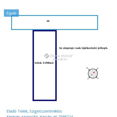
Egyéb
Eladó Telek, Szigetszentmiklós
Keresés azonosító alapján: HI-2598224