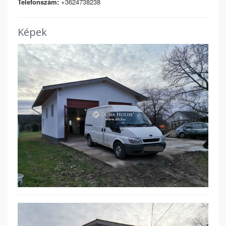
Telefonszám:
+3624738238
Képek