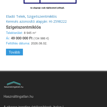
Eladó Telek, Szigetszentmiklós
Keresés azonosító alapján: HI-2598222
Szigetszentmiklós
Telekterület:
8 945 m²
49 000 000 Ft
Ár:
(134 986 €)
Feltöltés dátuma:
2026.08.02.
Tovább
Használtingatlan.hu
A sikeres ingatlan értékesítések helye !