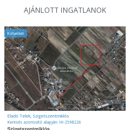
AJÁNLOTT INGATLANOK
Külterületi
Eladó Telek, Szigetszentmiklós
Keresés azonosító alapján: HI-2598226
Szigetszentmiklós