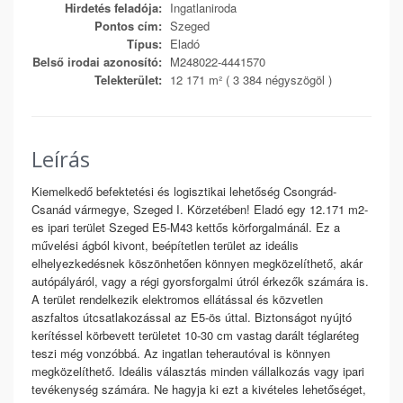
Hirdetés feladója:
Ingatlaniroda
Pontos cím:
Szeged
Típus:
Eladó
Belső irodai azonosító:
M248022-4441570
Telekterület:
12 171 m² ( 3 384 négyszögöl )
Leírás
Kiemelkedő befektetési és logisztikai lehetőség Csongrád-
Csanád vármegye, Szeged I. Körzetében! Eladó egy 12.171 m2-
es ipari terület Szeged E5-M43 kettős körforgalmánál. Ez a
művelési ágból kivont, beépítetlen terület az ideális
elhelyezkedésnek köszönhetően könnyen megközelíthető, akár
autópályáról, vagy a régi gyorsforgalmi útról érkezők számára is.
A terület rendelkezik elektromos ellátással és közvetlen
aszfaltos útcsatlakozással az E5-ös úttal. Biztonságot nyújtó
kerítéssel körbevett területet 10-30 cm vastag darált téglaréteg
teszi még vonzóbbá. Az ingatlan teherautóval is könnyen
megközelíthető. Ideális választás minden vállalkozás vagy ipari
tevékenység számára. Ne hagyja ki ezt a kivételes lehetőséget,