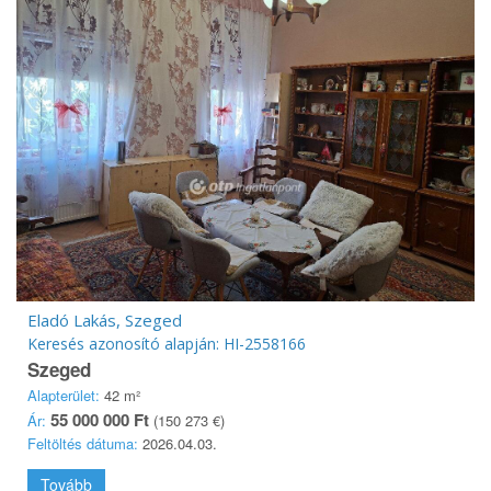
Eladó Lakás, Szeged
Keresés azonosító alapján: HI-2558166
Szeged
Alapterület:
42 m²
55 000 000 Ft
Ár:
(150 273 €)
Feltöltés dátuma:
2026.04.03.
Tovább