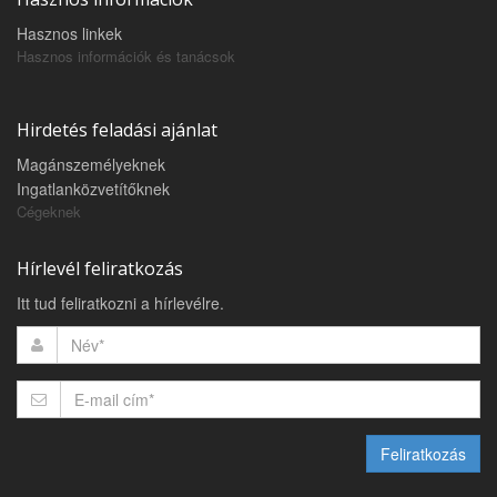
Hasznos linkek
Hasznos információk és tanácsok
Hirdetés feladási ajánlat
Magánszemélyeknek
Ingatlanközvetítőknek
Cégeknek
Hírlevél feliratkozás
Itt tud feliratkozni a hírlevélre.
Feliratkozás