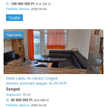
189 000 000 Ft
Ár:
(516 393 €)
Feltöltés dátuma:
2026.04.02.
Tovább
Tégla lakás
Eladó Lakás, és Garázs Szeged
Keresés azonosító alapján: HI-2557879
Szeged
Alapterület:
70 m²
85 900 000 Ft
Ár:
(234 699 €)
Feltöltés dátuma:
2026.04.02.