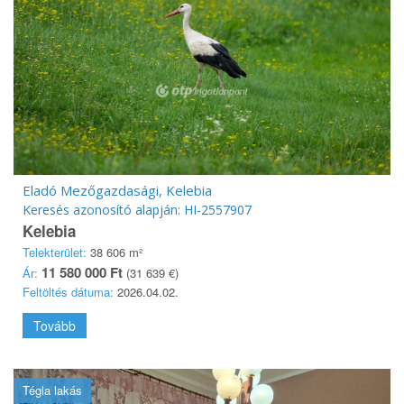
Eladó Mezőgazdasági, Kelebia
Keresés azonosító alapján: HI-2557907
Kelebia
Telekterület:
38 606 m²
11 580 000 Ft
Ár:
(31 639 €)
Feltöltés dátuma:
2026.04.02.
Tovább
Tégla lakás