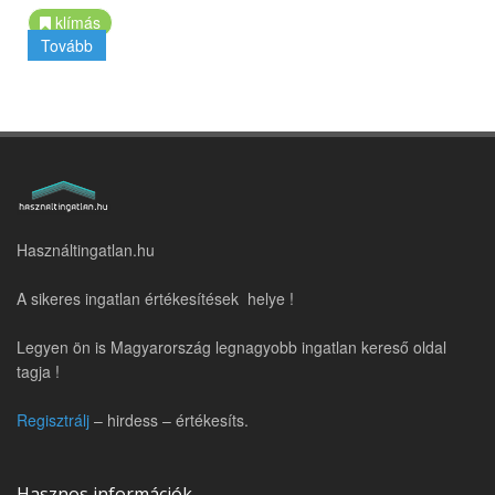
klímás
Tovább
Használtingatlan.hu
A sikeres ingatlan értékesítések helye !
Legyen ön is Magyarország legnagyobb ingatlan kereső oldal
tagja !
Regisztrálj
– hirdess – értékesíts.
Hasznos információk