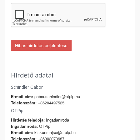
Hibás hirdetés bejelentése
Hirdető adatai
Schindler Gábor
E-mail cím:
gabor.schindler@otpip.hu
Telefonszám:
+36204497525
OTPip
Hirdetés feladója:
Ingatlaniroda
Ingatlaniroda:
OTPip
E-mail cím:
kiskunmajsa@otpip.hu
Telefonszám:
+36302073687