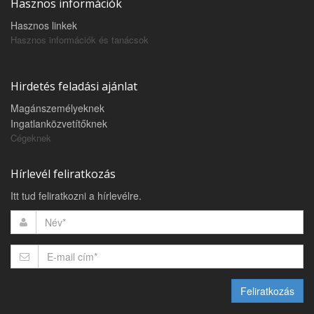
Hasznos információk
Hasznos linkek
Hasznos információk és tanácsok
Hirdetés feladási ajánlat
Magánszemélyeknek
Ingatlanközvetítőknek
Cégeknek
Hírlevél feliratkozás
Itt tud feliratkozni a hírlevélre.
Feliratkozás