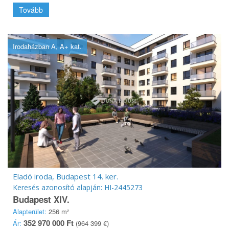
Tovább
Irodaházban A, A+ kat.
Eladó iroda, Budapest 14. ker.
Keresés azonosító alapján: HI-2445273
Budapest XIV.
Alapterület:
256 m²
352 970 000 Ft
Ár:
(964 399 €)