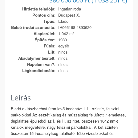
380 000 000 Ft (1 038 251 €)
Hirdetés feladója:
Ingatlaniroda
Pontos cím:
Budapest X.
Típus:
Eladó
Belső irodai azonosító:
IR066168-4893620
Alapterület:
1 042 m²
Építés éve:
1980
Fűtés:
egyéb
Lift:
nincs
Akadálymentesített:
nincs
Napelem van?:
nincs
Légkondicionáló:
nincs
Leírás
Eladó a Jászberényi úton levő irodaház: I.-II. szintje, felszíni
parkolókkal Az esztétikailag és műszakilag felújított 7 emeletes,
duplaliftes épületből az I. és II. szintet, összesen 1042 nm-t
kínálok megvételre, nagy felszíni parkolókkal. A két szinten
összesen 15 irodahelyiség található- több vizesblokkal és