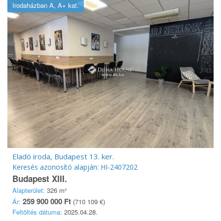
Irodaházban A, A+ kat.
Eladó iroda, Budapest 13. ker.
Keresés azonosító alapján: HI-2407202
Budapest XIII.
Alapterület:
326 m²
259 900 000 Ft
Ár:
(710 109 €)
Feltöltés dátuma:
2025.04.28.