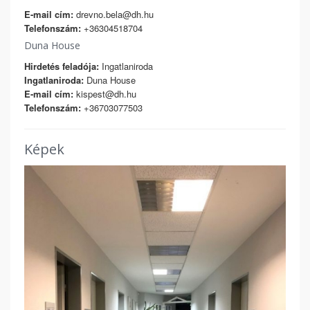
E-mail cím:
drevno.bela@dh.hu
Telefonszám:
+36304518704
Duna House
Hirdetés feladója:
Ingatlaniroda
Ingatlaniroda:
Duna House
E-mail cím:
kispest@dh.hu
Telefonszám:
+36703077503
Képek