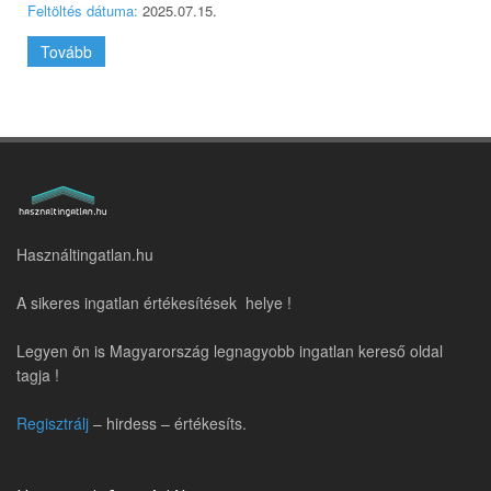
Feltöltés dátuma:
2025.07.15.
Tovább
Használtingatlan.hu
A sikeres ingatlan értékesítések helye !
Legyen ön is Magyarország legnagyobb ingatlan kereső oldal
tagja !
Regisztrálj
– hirdess – értékesíts.