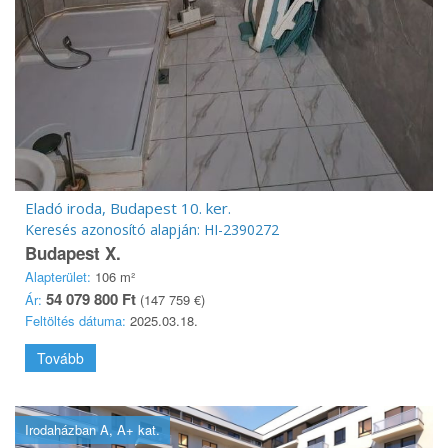
Eladó iroda, Budapest 10. ker.
Keresés azonosító alapján: HI-2390272
Budapest X.
Alapterület:
106 m²
54 079 800 Ft
Ár:
(147 759 €)
Feltöltés dátuma:
2025.03.18.
Tovább
Irodaházban A, A+ kat.