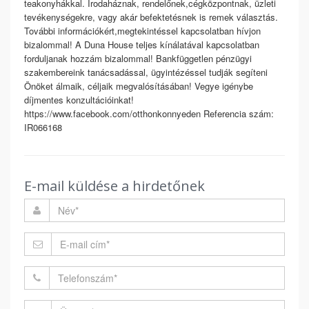
teakonyhákkal. Irodaháznak, rendelőnek,cégközpontnak, üzleti
tevékenységekre, vagy akár befektetésnek is remek választás.
További információkért,megtekintéssel kapcsolatban hívjon
bizalommal! A Duna House teljes kínálatával kapcsolatban
forduljanak hozzám bizalommal! Bankfüggetlen pénzügyi
szakembereink tanácsadással, ügyintézéssel tudják segíteni
Önöket álmaik, céljaik megvalósításában! Vegye igénybe
díjmentes konzultációinkat!
https://www.facebook.com/otthonkonnyeden Referencia szám:
IR066168
E-mail küldése a hirdetőnek