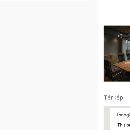
Térkép
This p