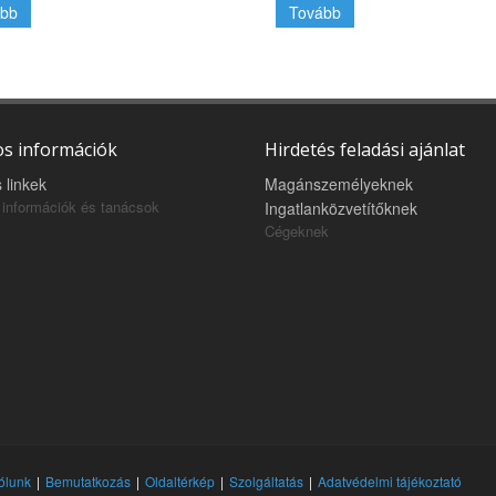
bb
Tovább
s információk
Hirdetés feladási ajánlat
 linkek
Magánszemélyeknek
információk és tanácsok
Ingatlanközvetítőknek
Cégeknek
ólunk
Bemutatkozás
Oldaltérkép
Szolgáltatás
Adatvédelmi tájékoztató