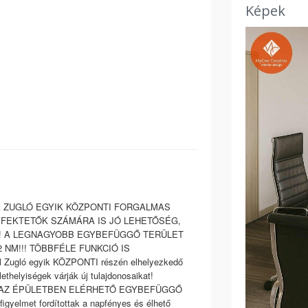
Képek
K ZUGLÓ EGYIK KÖZPONTI FORGALMAS
EFEKTETŐK SZÁMÁRA IS JÓ LEHETŐSÉG,
ÉG! A LEGNAGYOBB EGYBEFÜGGŐ TERÜLET
NM!!! TÖBBFÉLE FUNKCIÓ IS
ugló egyik KÖZPONTI részén elhelyezkedő
ethelyiségek várják új tulajdonosaikat!
 nm-ig! AZ ÉPÜLETBEN ELÉRHETŐ EGYBEFÜGGŐ
igyelmet fordítottak a napfényes és élhető