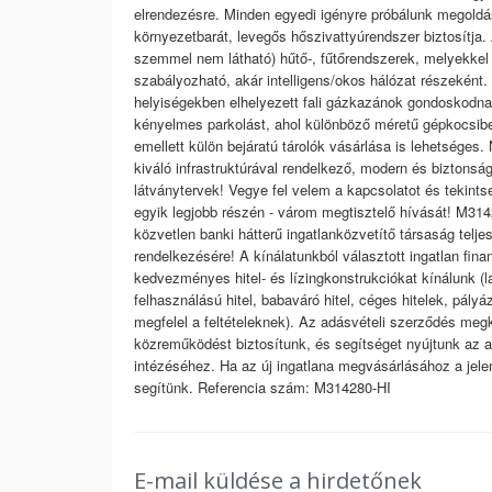
elrendezésre. Minden egyedi igényre próbálunk megoldást 
környezetbarát, levegős hőszivattyúrendszer biztosítja
szemmel nem látható) hűtő-, fűtőrendszerek, melyekkel
szabályozható, akár intelligens/okos hálózat részeként. 
helyiségekben elhelyezett fali gázkazánok gondoskodnak.
kényelmes parkolást, ahol különböző méretű gépkocsibe
emellett külön bejáratú tárolók vásárlása is lehetséges.
kiváló infrastruktúrával rendelkező, modern és biztonsá
látványtervek! Vegye fel velem a kapcsolatot és tekint
egyik legjobb részén - várom megtisztelő hívását! M31
közvetlen banki hátterű ingatlanközvetítő társaság telje
rendelkezésére! A kínálatunkból választott ingatlan fina
kedvezményes hitel- és lízingkonstrukciókat kínálunk (
felhasználású hitel, babaváró hitel, céges hitelek, pály
megfelel a feltételeknek). Az adásvételi szerződés me
közreműködést biztosítunk, és segítséget nyújtunk az
intézéséhez. Ha az új ingatlana megvásárlásához a jelenl
segítünk. Referencia szám: M314280-HI
E-mail küldése a hirdetőnek