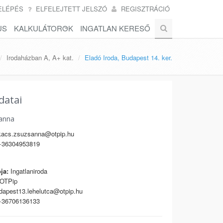
ELÉPÉS
ELFELEJTETT JELSZÓ
REGISZTRÁCIÓ
US
KALKULÁTOROK
INGATLAN KERESŐ
Irodaházban A, A+ kat.
Eladó Iroda, Budapest 14. ker.
datai
anna
acs.zsuzsanna@otpip.hu
36304953819
ja:
Ingatlaniroda
OTPip
apest13.lehelutca@otpip.hu
36706136133