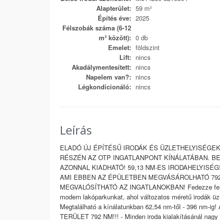
Alapterület:
59 m²
Építés éve:
2025
Félszobák száma (6-12
m² között):
0 db
Emelet:
földszint
Lift:
nincs
Akadálymentesített:
nincs
Napelem van?:
nincs
Légkondicionáló:
nincs
Leírás
ELADÓ ÚJ ÉPÍTÉSŰ IRODÁK ÉS ÜZLETHELYISÉGE
RÉSZÉN AZ OTP INGATLANPONT KÍNÁLATÁBAN. B
AZONNAL KIADHATÓ! 59,13 NM-ES IRODAHELYIS
AMI EBBEN AZ ÉPÜLETBEN MEGVÁSÁROLHATÓ 792 
MEGVALÓSÍTHATÓ AZ INGATLANOKBAN! Fedezze fel Z
modern lakóparkunkat, ahol változatos méretű irodák üzl
Megtalálható a kínálatunkban 62,54 nm-től - 396
TERÜLET 792 NM!!! - Minden iroda kialakításánál nagy f