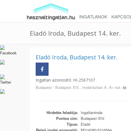
INGATLANOK
KAPCSO
Eladó Iroda, Budapest 14. ker.
Eladó Iroda, Budapest 14. ker.
Ingatlan azonosító: HI-2567107
Budapest - Budapest XIV., Irodaházban A, A+ kat.
Hirdetés feladója:
Ingatlaniroda
Pontos cím:
Budapest XIV.
Típus:
Eladó
Belső irodai azonosító:
M314280-5216564