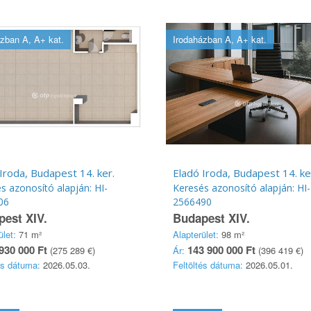
zban A, A+ kat.
Irodaházban A, A+ kat.
Iroda, Budapest 14. ker.
Eladó Iroda, Budapest 14. ke
s azonosító alapján: HI-
Keresés azonosító alapján: HI-
06
2566490
est XIV.
Budapest XIV.
ület:
71 m²
Alapterület:
98 m²
930 000 Ft
143 900 000 Ft
(275 289 €)
Ár:
(396 419 €)
és dátuma:
2026.05.03.
Feltöltés dátuma:
2026.05.01.