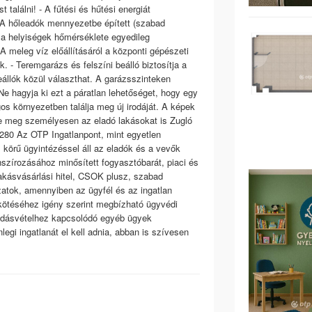
találni! - A fűtési és hűtési energiát
. A hőleadók mennyezetbe épített (szabad
 a helyiségek hőmérséklete egyedileg
A meleg víz előállításáról a központi gépészeti
 - Teremgarázs és felszíni beálló biztosítja a
állók közül választhat. A garázsszinteken
 Ne hagyja ki ezt a páratlan lehetőséget, hogy egy
gos környezetben találja meg új irodáját. A képek
se meg személyesen az eladó lakásokat is Zugló
4280 Az OTP Ingatlanpont, mint egyetlen
s körű ügyintézéssel áll az eladók és a vevők
nszírozásához minősített fogyasztóbarát, piaci és
lakásvásárlási hitel, CSOK plusz, szabad
ázatok, amennyiben az ügyfél és az ingatlan
gkötéséhez igény szerint megbízható ügyvédi
 adásvételhez kapcsolódó egyéb ügyek
egi ingatlanát el kell adnia, abban is szívesen