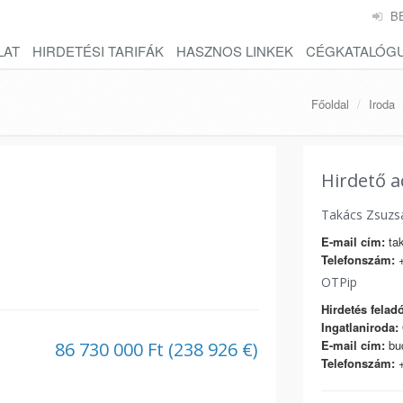
B
LAT
HIRDETÉSI TARIFÁK
HASZNOS LINKEK
CÉGKATALÓG
Főoldal
Iroda
Hirdető a
Takács Zsuzs
E-mail cím:
tak
Telefonszám:
+
OTPip
Hirdetés feladó
Ingatlaniroda:
E-mail cím:
bud
86 730 000 Ft (238 926 €)
Telefonszám:
+