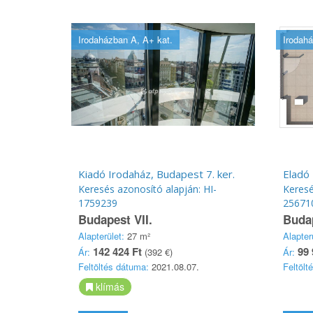
Irodaházban A, A+ kat.
Irodahá
Kiadó Irodaház, Budapest 7. ker.
Eladó 
Keresés azonosító alapján: HI-
Keresé
1759239
25671
Budapest VII.
Budap
Alapterület:
27 m²
Alapter
142 424 Ft
99 
Ár:
(392 €)
Ár:
Feltöltés dátuma:
2021.08.07.
Feltölt
klímás