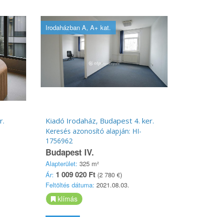
Irodaházban A, A+ kat.
r.
Kiadó Irodaház, Budapest 4. ker.
Keresés azonosító alapján: HI-
1756962
Budapest IV.
Alapterület:
325 m²
1 009 020 Ft
Ár:
(2 780 €)
Feltöltés dátuma:
2021.08.03.
klímás