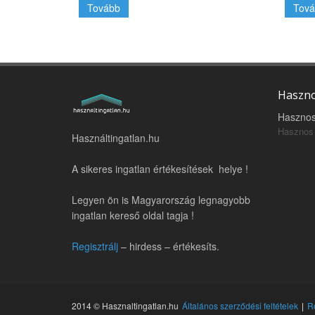
Tovább
Tová
Haszno
Hasznos
Hasznos 
Használtingatlan.hu
A sikeres ingatlan értékesítések helye !
Legyen ön is Magyarország legnagyobb
ingatlan kereső oldal tagja !
Regisztrálj
– hirdess – értékesíts.
2014 © Hasznaltingatlan.hu
Általános szerződési feltételek
R