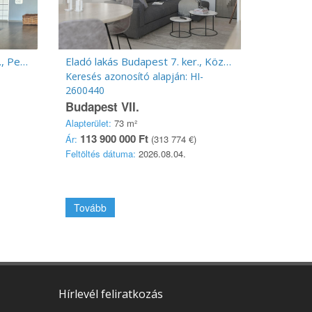
Eladó lakás Budapest 20. ker., Pesterzsébet
Eladó lakás Budapest 7. ker., Középső Erzsébetváros
Keresés azonosító alapján: HI-
2600440
Budapest VII.
Alapterület:
73 m²
113 900 000 Ft
Ár:
(313 774 €)
Feltöltés dátuma:
2026.08.04.
Tovább
Hírlevél feliratkozás