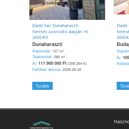
Eladó ház Dunaharaszti
Keresés azonosító alapján: HI-
Keresé
2600455
26004
Dunaharaszti
Budap
Alapterület:
127 m²
Alapter
Telekterület:
280 m²
109
Ár:
111 900 000 Ft
Ár:
(308 264 €)
Feltölt
Feltöltés dátuma:
2026.08.04.
Tovább
Tová
Haszno