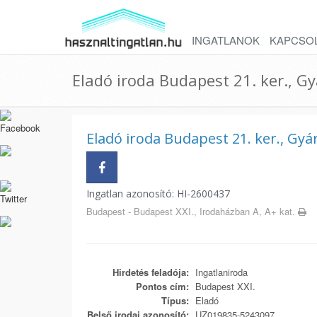
INGATLANOK
KAPCSO
Eladó iroda Budapest 21. ker., Gy
Eladó iroda Budapest 21. ker., Gyá
Ingatlan azonosító: HI-2600437
Budapest - Budapest XXI., Irodaházban A, A+ kat.
Hirdetés feladója:
Ingatlaniroda
Pontos cím:
Budapest XXI.
Típus:
Eladó
Belső irodai azonosító:
UZ019835-5243097