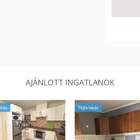
AJÁNLOTT INGATLANOK
akás
Tégla lakás