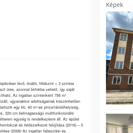
Képek
ajdonban lévő, önálló, földszint + 3 szintes
észt üres, azonnal birtokba vehető, így saját
ítható. Az ingatlan szintenként 756 m²
imalizált, ugyanakkor adottságainak köszönhetően
tartozik egy kb. 40 m²-es pince/tárolóhelyiség,
-es, 320 cm belmagasságú multifunkcionális
étterem egység is rendelkezésre áll. Az épület
 homlokzat és tetőszerkezet felújítása (2016) – 3
ítése (2006) Az ingatlan fejlesztési és