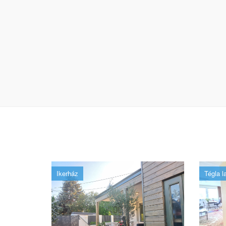
Ikerház
Tégla l