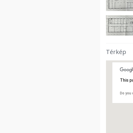
Térkép
This p
Do you 