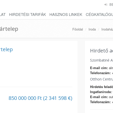
B
LAT
HIRDETÉSI TARIFÁK
HASZNOS LINKEK
CÉGKATALÓG
ártelep
Főoldal
Iroda
Irodahá
rtelep
Hirdető a
Szombatiné A
E-mail cím:
al
Telefonszám:
+
Otthon Centr
Hirdetés feladó
Ingatlaniroda:
E-mail cím:
ou
850 000 000 Ft (2 341 598 €)
Telefonszám:
+