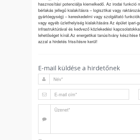
hasznosítási potenciálja kiemelkedő. Az irodai funkció 
bérlakás jellegű kialakításra – logisztikai vagy raktároz
gyártóegység) – kereskedelmi vagy szolgáltató funkciókr
vagy egyéb üzlethelyiség kialakítására Az épület ipari-
infrastruktúrával és kedvező közlekedési kapcsolatokkal
lehetőséget kínál.Az energetikai tanúsítvány készítése 
azzal a hirdetés frissítésre kerül!
E-mail küldése a hirdetőnek