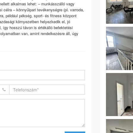
mellett alkalmas lehet: – munkásszálló vagy
ási célra – könnyűipari tevékenységre (pl. varroda,
a, például pékség, sport- és fitness központ
gazdasági környezetben helyezkedik el, jó
, így hosszú távon is értékálló befektetési
folyamatban van, amint rendelkezésre áll, úgy