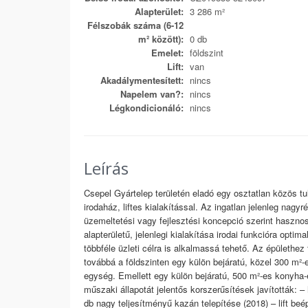
Alapterület:
3 286 m²
Félszobák száma (6-12
m² között):
0 db
Emelet:
földszint
Lift:
van
Akadálymentesített:
nincs
Napelem van?:
nincs
Légkondicionáló:
nincs
Leírás
Csepel Gyártelep területén eladó egy osztatlan közös tul
irodaház, liftes kialakítással. Az ingatlan jelenleg nagyr
üzemeltetési vagy fejlesztési koncepció szerint hasznos
alapterületű, jelenlegi kialakítása irodai funkcióra opt
többféle üzleti célra is alkalmassá tehető. Az épülethez 
továbbá a földszinten egy külön bejáratú, közel 300 m²
egység. Emellett egy külön bejáratú, 500 m²-es konyha-
műszaki állapotát jelentős korszerűsítések javították: –
db nagy teljesítményű kazán telepítése (2018) – lift beép