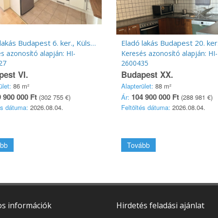
Eladó lakás Budapest 6. ker., Külső VI.
s azonosító alapján: HI-
Keresés azonosító alapján: HI-
27
2600435
est VI.
Budapest XX.
ület:
86 m²
Alapterület:
88 m²
 900 000 Ft
104 900 000 Ft
(302 755 €)
Ár:
(288 981 €)
és dátuma:
2026.08.04.
Feltöltés dátuma:
2026.08.04.
bb
Tovább
s információk
Hirdetés feladási ajánlat