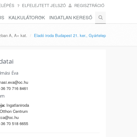
ELÉPÉS
ELFELEJTETT JELSZÓ
REGISZTRÁCIÓ
US
KALKULÁTOROK
INGATLAN KERESŐ
zban A, A+ kat.
Eladó iroda Budapest 21. ker., Gyártelep
datai
lmási Éva
masi.eva@oc.hu
36 70 716 8461
um
ja:
Ingatlaniroda
Otthon Centrum
tca@oc.hu
36 70 518 6655