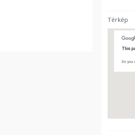
Térkép
This p
Do you 