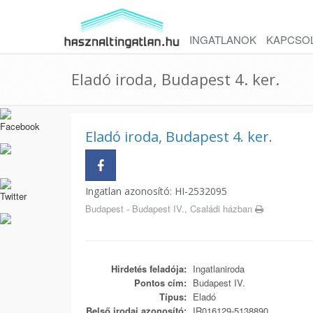
INGATLANOK
KAPCSO
Eladó iroda, Budapest 4. ker.
Eladó iroda, Budapest 4. ker.
Ingatlan azonosító: HI-2532095
Budapest - Budapest IV., Családi házban
Hirdetés feladója:
Ingatlaniroda
Pontos cím:
Budapest IV.
Típus:
Eladó
Belső irodai azonosító:
IR016129-5138890