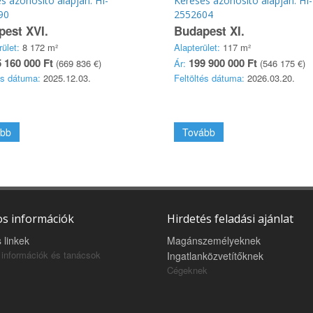
s azonosító alapján: HI-
Keresés azonosító alapján: HI-
90
2552604
est XVI.
Budapest XI.
rület:
8 172 m²
Alapterület:
117 m²
 160 000 Ft
199 900 000 Ft
(669 836 €)
Ár:
(546 175 €)
és dátuma:
2025.12.03.
Feltöltés dátuma:
2026.03.20.
bb
Tovább
s információk
Hirdetés feladási ajánlat
 linkek
Magánszemélyeknek
információk és tanácsok
Ingatlanközvetítőknek
Cégeknek