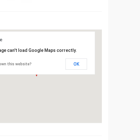
age can't load Google Maps correctly.
OK
own this website?