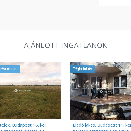
AJÁNLOTT INGATLANOK
ési terület
Tégla lakás
telek, Budapest 16. ker.
Eladó lakás, Budapest 11. ker