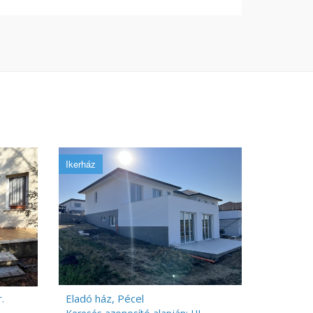
Ikerház
.
Eladó ház, Pécel