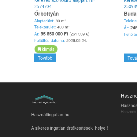
Keresés azonosító alapján: HI-
Keresé
2574704
25093
Őrbottyán
Budap
Alapterület:
80 m²
Telekte
Telekterület:
400 m²
245
Ár:
95 650 000 Ft
Ár:
(261 339 €)
Feltölt
Feltöltés dátuma:
2026.05.24.
klímás
Tovább
Tová
Haszno
Hasznos
Hasznos 
Használtingatlan.hu
A sikeres ingatlan értékesítések helye !