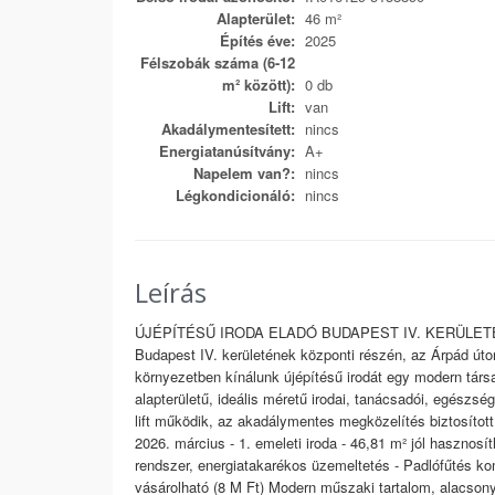
Alapterület:
46 m²
Építés éve:
2025
Félszobák száma (6-12
m² között):
0 db
Lift:
van
Akadálymentesített:
nincs
Energiatanúsítvány:
A+
Napelem van?:
nincs
Légkondicionáló:
nincs
Leírás
ÚJÉPÍTÉSŰ IRODA ELADÓ BUDAPEST IV. KERÜLE
Budapest IV. kerületének központi részén, az Árpád úto
környezetben kínálunk újépítésű irodát egy modern társ
alapterületű, ideális méretű irodai, tanácsadói, egész
lift működik, az akadálymentes megközelítés biztosított
2026. március - 1. emeleti iroda - 46,81 m² jól hasznosít
rendszer, energiatakarékos üzemeltetés - Padlófűtés ko
vásárolható (8 M Ft) Modern műszaki tartalom, alacsony