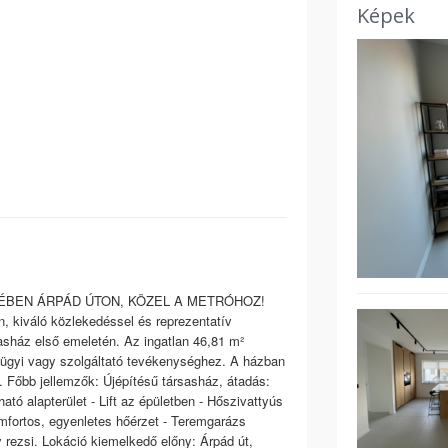
Képek
TÉBEN ÁRPÁD ÚTON, KÖZEL A METRÓHOZ!
n, kiváló közlekedéssel és reprezentatív
asház első emeletén. Az ingatlan 46,81 m²
ségügyi vagy szolgáltató tevékenységhez. A házban
. Főbb jellemzők: Újépítésű társasház, átadás:
ható alapterület - Lift az épületben - Hőszivattyús
mfortos, egyenletes hőérzet - Teremgarázs
 rezsi. Lokáció kiemelkedő előny: Árpád út,