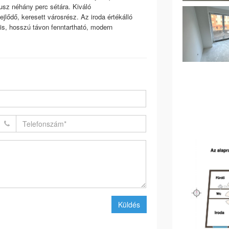
 busz néhány perc sétára. Kiváló
ődő, keresett városrész. Az iroda értékálló
 is, hosszú távon fenntartható, modern
Küldés