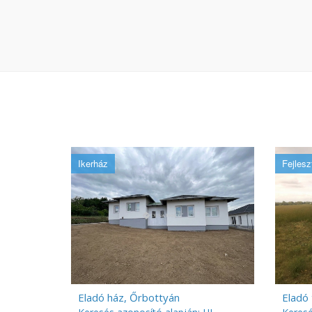
Ikerház
Fejleszt
Eladó ház, Őrbottyán
Eladó 