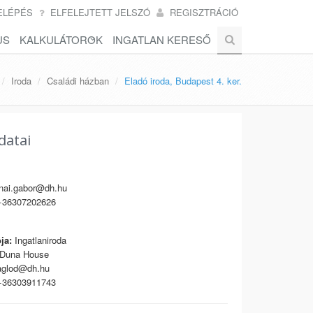
ELÉPÉS
ELFELEJTETT JELSZÓ
REGISZTRÁCIÓ
US
KALKULÁTOROK
INGATLAN KERESŐ
Iroda
Családi házban
Eladó iroda, Budapest 4. ker.
datai
nai.gabor@dh.hu
36307202626
ja:
Ingatlaniroda
Duna House
glod@dh.hu
36303911743