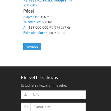
Keresés azonosító alapján: HI-
2507307
Pécel
Alapterület:
166 m²
Telekterület:
503 m²
137 000 000 Ft
Ár:
(374 317 €)
Feltöltés dátuma:
2025.11.28.
Tovább
Hírlevél feliratkozás
Itt tud feliratkozni a hírlevélre.