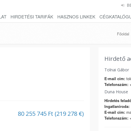
B
LAT
HIRDETÉSI TARIFÁK
HASZNOS LINKEK
CÉGKATALÓG
Főoldal
Hirdető a
Tolnai Gábor
E-mail cím:
tol
Telefonszám:
+
Duna House
Hirdetés feladó
Ingatlaniroda:
E-mail cím:
ma
80 255 745 Ft (219 278 €)
Telefonszám:
+