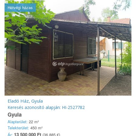
Hétvégi házas
Eladó Ház, Gyula
Keresés azonosító alapján: HI-2527782
Gyula
Alapterület:
22 m²
Telekterület:
450 m²
13 500 000 Ft
Ár:
(36 885 €)