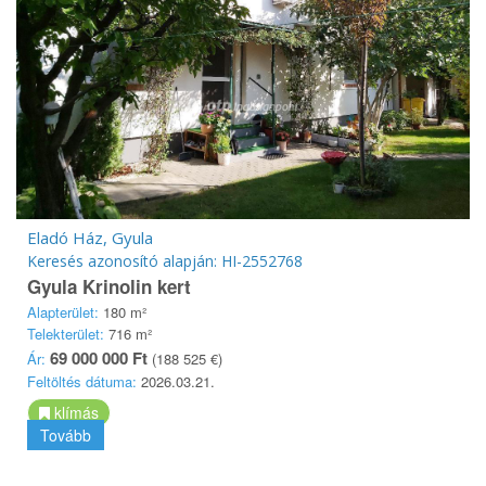
Eladó Ház, Gyula
Keresés azonosító alapján: HI-2552768
Gyula Krinolin kert
Alapterület:
180 m²
Telekterület:
716 m²
69 000 000 Ft
Ár:
(188 525 €)
Feltöltés dátuma:
2026.03.21.
klímás
Tovább