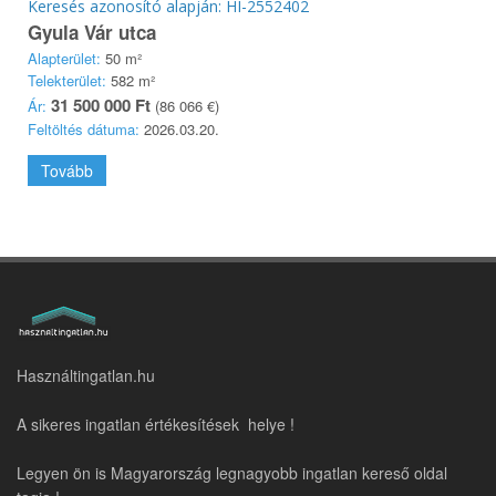
Keresés azonosító alapján: HI-2552402
Gyula Vár utca
Alapterület:
50 m²
Telekterület:
582 m²
31 500 000 Ft
Ár:
(86 066 €)
Feltöltés dátuma:
2026.03.20.
Tovább
Használtingatlan.hu
A sikeres ingatlan értékesítések helye !
Legyen ön is Magyarország legnagyobb ingatlan kereső oldal