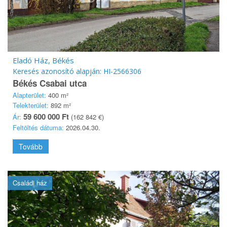
Eladó Ház, Békés
Keresés azonosító alapján: HI-2566306
Békés Csabai utca
Alapterület:
400 m²
Telekterület:
892 m²
59 600 000 Ft
Ár:
(162 842 €)
Feltöltés dátuma:
2026.04.30.
Tovább
Családi ház