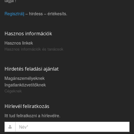
tagja !
Regisztrálj
– hirdess – értékesíts.
Hasznos információk
Hasznos linkek
Hasznos információk és tanácsok
Hirdetés feladási ajánlat
Magánszemélyeknek
Ingatlanközvetítőknek
Cégeknek
Hírlevél feliratkozás
Itt tud feliratkozni a hírlevélre.