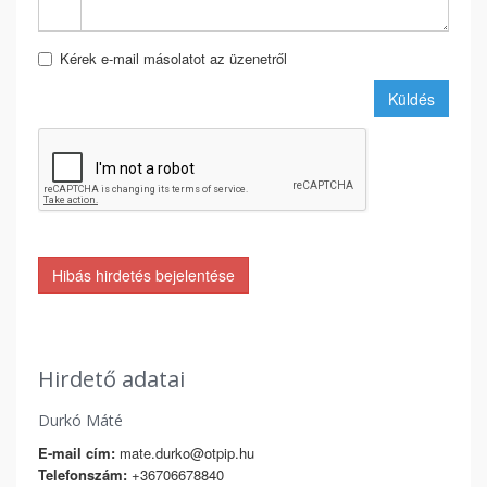
Kérek e-mail másolatot az üzenetről
Küldés
Hibás hirdetés bejelentése
Hirdető adatai
Durkó Máté
E-mail cím:
mate.durko@otpip.hu
Telefonszám:
+36706678840