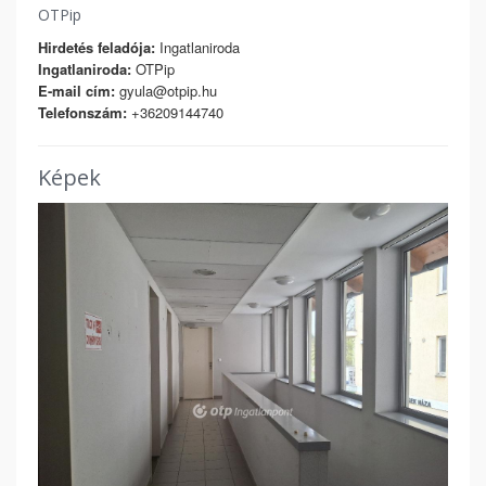
OTPip
Hirdetés feladója:
Ingatlaniroda
Ingatlaniroda:
OTPip
E-mail cím:
gyula@otpip.hu
Telefonszám:
+36209144740
Képek