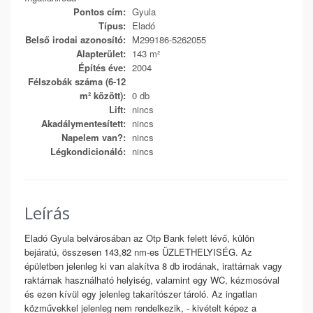
Pontos cím:
Gyula
Típus:
Eladó
Belső irodai azonosító:
M299186-5262055
Alapterület:
143 m²
Építés éve:
2004
Félszobák száma (6-12
m² között):
0 db
Lift:
nincs
Akadálymentesített:
nincs
Napelem van?:
nincs
Légkondicionáló:
nincs
Leírás
Eladó Gyula belvárosában az Otp Bank felett lévő, külön
bejáratú, összesen 143,82 nm-es ÜZLETHELYISÉG. Az
épületben jelenleg ki van alakítva 8 db irodának, irattárnak vagy
raktárnak használható helyiség, valamint egy WC, kézmosóval
és ezen kívül egy jelenleg takarítószer tároló. Az ingatlan
közművekkel jelenleg nem rendelkezik, - kivételt képez a