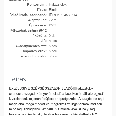
Pontos cím:
Halásztelek
Típus:
Eladó
Belső irodai azonosító:
IR099102-4569714
Alapterület:
72 m²
Építés éve:
2007
Félszobák száma (6-12
m² között):
0 db
Lift:
nincs
Akadálymentesített:
nincs
Napelem van?:
nincs
Légkondicionáló:
nincs
Leírás
EXLCLUSIVE SZÉPSÉGSZALON ELADÓ!!!Halásztelek
csendes, nyugodt környékén eladó a képeken is látható,egyedi
kivitelezésű, teljesen felújított szépségszalon.A tulajdonos saját
maga által megálmodott és megtervezett ingatlanmaximálisan
minőségi anyagokból lett felújítva másfél éve. A helyiség
használható irodának, de akár lakásnak is kialakítható.A 2