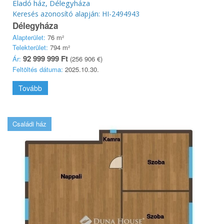
Eladó ház, Délegyháza
Keresés azonosító alapján: HI-2494943
Délegyháza
Alapterület:
76 m²
Telekterület:
794 m²
92 999 999 Ft
Ár:
(256 906 €)
Feltöltés dátuma:
2025.10.30.
Tovább
Családi ház