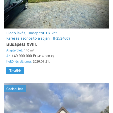
Eladó lakás, Budapest 18. ker.
Keresés azonosító alapján: HI-2524609
Budapest XVIII.
Alapterület:
140 m²
149 900 000 Ft
Ár:
(414 088 €)
Feltöltés dátuma:
2026.01.21.
Tovább
Családi ház