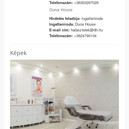
Telefonszám:
+36303297029
Duna House
Hirdetés feladója:
Ingatlaniroda
Ingatlaniroda:
Duna House
E-mail cím:
halasztelek@dh.hu
Telefonszám:
+3624790134
Képek