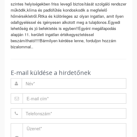
szintes helyiségekben friss levegő biztosítását szolgáló rendszer
működik,klíma és padlófűtés kondoskodik a megfelelő
hőmérsékletről.Ritka és különleges az olyan ingatlan, amit ilyen
odafigyeléssel és igényesen alkotott meg a tulajdonos.Egyedi
lehetőség és jó befektetés is egyben!!Egyéni megállapodás
alapján 11. kerületi ingatlan értékegyeztetéssel
beszámítható!!!!Bármilyen kérdése lenne, forduljon hozzám
bizalommal..
E-mail küldése a hirdetőnek