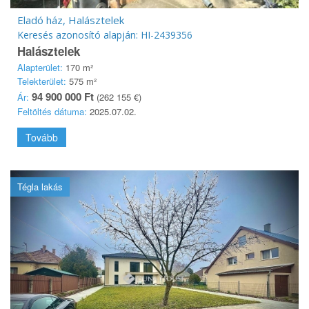
Eladó ház, Halásztelek
Keresés azonosító alapján: HI-2439356
Halásztelek
Alapterület:
170 m²
Telekterület:
575 m²
94 900 000 Ft
Ár:
(262 155 €)
Feltöltés dátuma:
2025.07.02.
Tovább
Tégla lakás