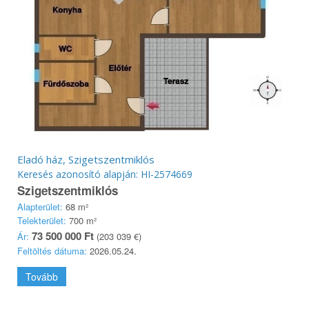
Eladó ház, Szigetszentmiklós
Keresés azonosító alapján: HI-2574669
Szigetszentmiklós
Alapterület:
68 m²
Telekterület:
700 m²
73 500 000 Ft
Ár:
(203 039 €)
Feltöltés dátuma:
2026.05.24.
Tovább