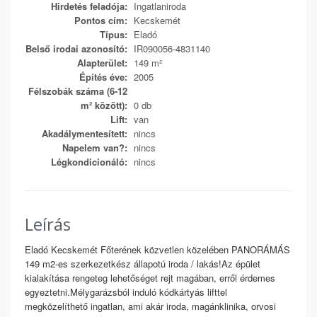
Hirdetés feladója:
Ingatlaniroda
Pontos cím:
Kecskemét
Típus:
Eladó
Belső irodai azonosító:
IR090056-4831140
Alapterület:
149 m²
Építés éve:
2005
Félszobák száma (6-12
m² között):
0 db
Lift:
van
Akadálymentesített:
nincs
Napelem van?:
nincs
Légkondicionáló:
nincs
Leírás
Eladó Kecskemét Főterének közvetlen közelében PANORÁMÁS
149 m2-es szerkezetkész állapotú iroda / lakás!Az épület
kialakítása rengeteg lehetőséget rejt magában, erről érdemes
egyeztetni.Mélygarázsból induló kódkártyás lifttel
megközelíthető ingatlan, ami akár iroda, magánklinika, orvosi