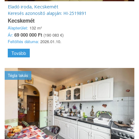
Eladó iroda, Kecskemét
Keresés azonosító alapján: HI-2519891
Kecskemét
Alapterület:
132 m²
69 000 000 Ft
Ár:
(190 083 €)
Feltöltés dátuma:
2026.01.10.
Tovább
Tégla lakás