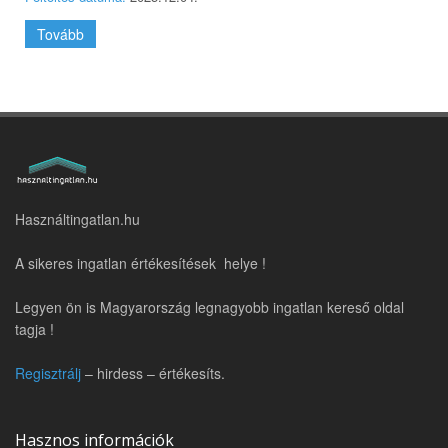
Tovább
Használtingatlan.hu
A sikeres ingatlan értékesítések helye !
Legyen ön is Magyarország legnagyobb ingatlan kereső oldal
tagja !
Regisztrálj
– hirdess – értékesíts.
Hasznos információk