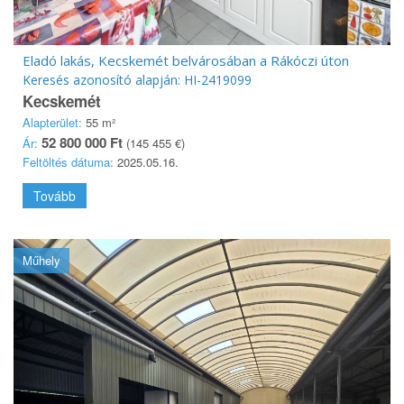
Eladó lakás, Kecskemét belvárosában a Rákóczi úton
Keresés azonosító alapján: HI-2419099
Kecskemét
Alapterület:
55 m²
52 800 000 Ft
Ár:
(145 455 €)
Feltöltés dátuma:
2025.05.16.
Tovább
Műhely