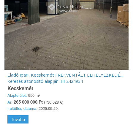
Eladó ipari, Kecskemét FREKVENTÁLT ELHELYEZKEDÉSŰ TELEPHELY ELADÓ!
Keresés azonosító alapján: HI-2424934
Kecskemét
Alapterület:
950 m²
265 000 000 Ft
Ár:
(730 028 €)
Feltöltés dátuma:
2025.05.29.
Tovább