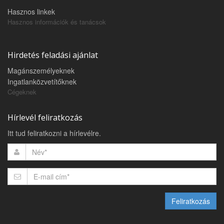
Hasznos linkek
Hasznos információk és tanácsok
Hirdetés feladási ajánlat
Magánszemélyeknek
Ingatlanközvetítőknek
Cégeknek
Hírlevél feliratkozás
Itt tud feliratkozni a hírlevélre.
Feliratkozás