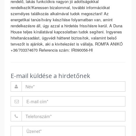
rendelő, lakás funkciókra nagyon jó adottságokkal
rendelkezik!Keressen bizalommal, további információkat
személyes találkozás alkalmával tudok megosztani! Az
energetikai tanúsítvány készítése folyamatban van, amint
rendelkezésre áll, úgy azzal a hirdetés frissítésre kerül. A Duna
House teljes kínálatával kapcsolatban tudok segíteni. Ingyenes
hiteltanácsadást, ügyvédi hátteret biztosítok, valamint belső
tervezőt is ajánlok, aki a kivitelezést is vállalja. ROMFA ANIKÓ
+36/703374670 Referencia szám: IR090056-HI
E-mail küldése a hirdetőnek