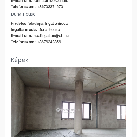
E-mail cím:
romfa.aniko@dh.hu
Telefonszám:
+36703374670
Duna House
Hirdetés feladója:
Ingatlaniroda
Ingatlaniroda:
Duna House
E-mail cím:
nextingatlan@dh.hu
Telefonszám:
+3676342856
Képek