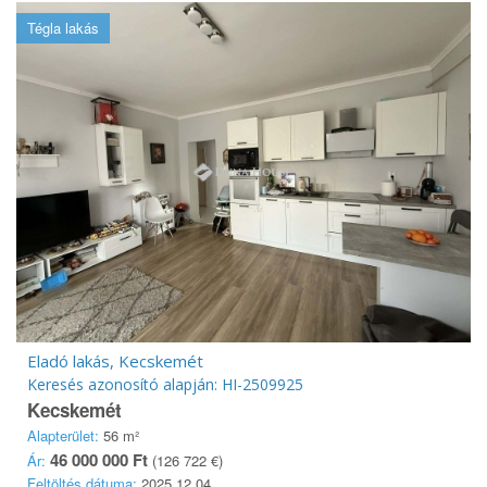
Tégla lakás
Eladó lakás, Kecskemét
Keresés azonosító alapján: HI-2509925
Kecskemét
Alapterület:
56 m²
46 000 000 Ft
Ár:
(126 722 €)
Feltöltés dátuma:
2025.12.04.