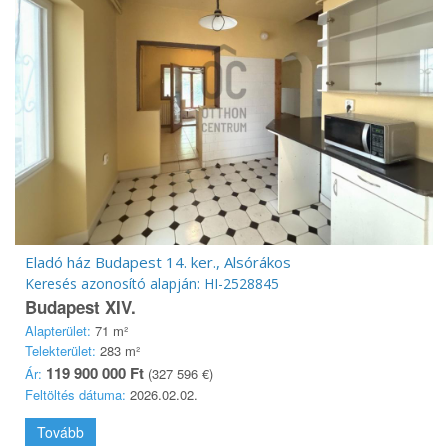
Eladó ház Budapest 14. ker., Alsórákos
Keresés azonosító alapján: HI-2528845
Budapest XIV.
Alapterület:
71 m²
Telekterület:
283 m²
119 900 000 Ft
Ár:
(327 596 €)
Feltöltés dátuma:
2026.02.02.
Tovább