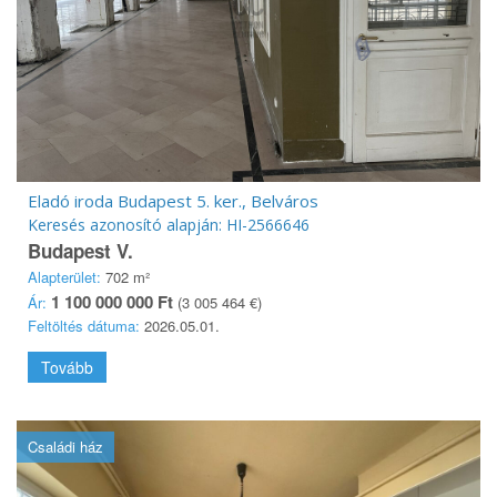
Eladó iroda Budapest 5. ker., Belváros
Keresés azonosító alapján: HI-2566646
Budapest V.
Alapterület:
702 m²
1 100 000 000 Ft
Ár:
(3 005 464 €)
Feltöltés dátuma:
2026.05.01.
Tovább
Családi ház