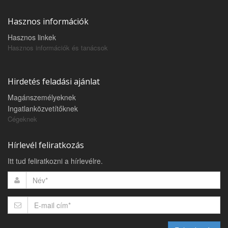
Hasznos információk
Hasznos linkek
Hasznos információk és tanácsok
Hirdetés feladási ajánlat
Magánszemélyeknek
Ingatlanközvetítőknek
Cégeknek
Hírlevél feliratkozás
Itt tud feliratkozni a hírlevélre.