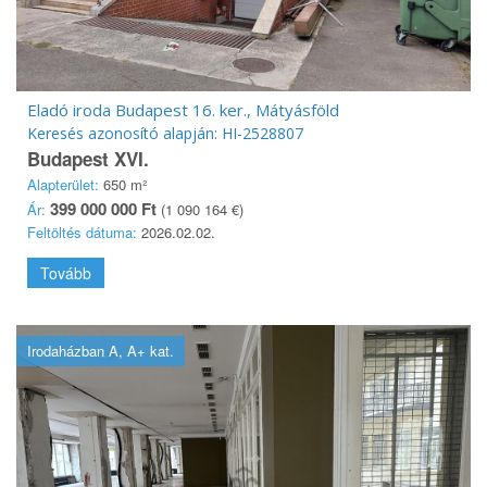
Eladó iroda Budapest 16. ker., Mátyásföld
Keresés azonosító alapján: HI-2528807
Budapest XVI.
Alapterület:
650 m²
399 000 000 Ft
Ár:
(1 090 164 €)
Feltöltés dátuma:
2026.02.02.
Tovább
Irodaházban A, A+ kat.