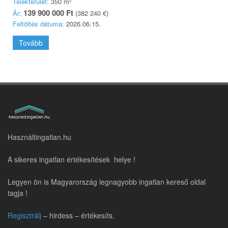
Telekterület:
350 m²
139 900 000 Ft
Ár:
(382 240 €)
Feltöltés dátuma:
2026.06.15.
Tovább
Használtingatlan.hu
A sikeres ingatlan értékesítések helye !
Legyen ön is Magyarország legnagyobb ingatlan kereső oldal
tagja !
Regisztrálj
– hirdess – értékesíts.