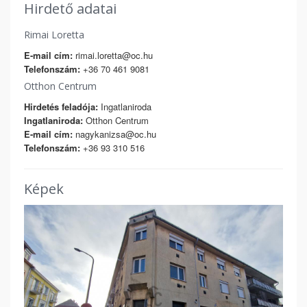
Hirdető adatai
Rimai Loretta
E-mail cím:
rimai.loretta@oc.hu
Telefonszám:
+36 70 461 9081
Otthon Centrum
Hirdetés feladója:
Ingatlaniroda
Ingatlaniroda:
Otthon Centrum
E-mail cím:
nagykanizsa@oc.hu
Telefonszám:
+36 93 310 516
Képek