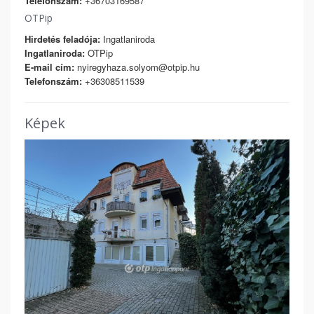
Telefonszám:
+36703169587
OTPip
Hirdetés feladója:
Ingatlaniroda
Ingatlaniroda:
OTPip
E-mail cím:
nyiregyhaza.solyom@otpip.hu
Telefonszám:
+36308511539
Képek