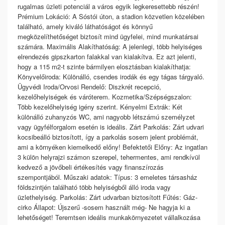
rugalmas üzleti potenciál a város egyik legkeresettebb részén!
Prémium Lokáció: A Sóstói úton, a stadion közvetlen közelében
található, amely kiváló láthatóságot és könnyű
megközelíthetőséget biztosít mind ügyfelei, mind munkatársai
számára. Maximális Alakíthatóság: A jelenlegi, több helyiséges
elrendezés gipszkarton falakkal van kialakítva. Ez azt jelenti,
hogy a 115 m2-t szinte bármilyen elosztásban kialakíthatja:
Könyvelőiroda: Különálló, csendes irodák és egy tágas tárgyaló.
Ügyvédi Iroda/Orvosi Rendelő: Diszkrét recepció,
kezelőhelyiségek és váróterem. Kozmetika/Szépségszalon:
Több kezelőhelyiség igény szerint. Kényelmi Extrák: Két
különálló zuhanyzós WC, ami nagyobb létszámú személyzet
vagy ügyfélforgalom esetén is ideális. Zárt Parkolás: Zárt udvari
kocsibeálló biztosított, így a parkolás sosem jelent problémát,
ami a környéken kiemelkedő előny! Befektetői Előny: Az ingatlan
3 külön helyrajzi számon szerepel, tehermentes, ami rendkívül
kedvező a jövőbeli értékesítés vagy finanszírozás
szempontjából. Műszaki adatok: Típus: 3 emeletes társasház
földszintjén található több helyiségből álló iroda vagy
üzlethelyiség. Parkolás: Zárt udvarban biztosított Fűtés: Gáz-
cirko Állapot: Újszerű -sosem használt még- Ne hagyja ki a
lehetőséget! Teremtsen ideális munkakörnyezetet vállalkozása