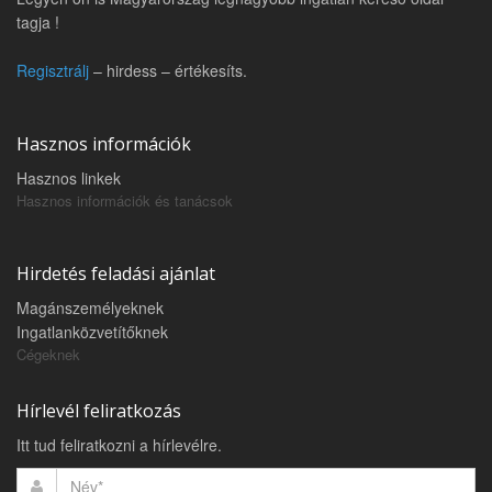
tagja !
Regisztrálj
– hirdess – értékesíts.
Hasznos információk
Hasznos linkek
Hasznos információk és tanácsok
Hirdetés feladási ajánlat
Magánszemélyeknek
Ingatlanközvetítőknek
Cégeknek
Hírlevél feliratkozás
Itt tud feliratkozni a hírlevélre.