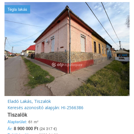
Tégla lakás
Eladó Lakás, Tiszalök
Keresés azonosító alapján: HI-2566386
Tiszalök
Alapterület:
61 m²
8 900 000 Ft
Ár:
(24 317 €)