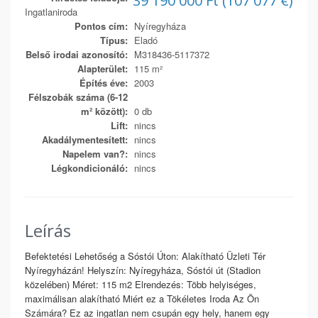
39 190 000 Ft (107 077 €)
Ingatlaniroda
Pontos cím:
Nyíregyháza
Típus:
Eladó
Belső irodai azonosító:
M318436-5117372
Alapterület:
115 m²
Építés éve:
2003
Félszobák száma (6-12
m² között):
0 db
Lift:
nincs
Akadálymentesített:
nincs
Napelem van?:
nincs
Légkondicionáló:
nincs
Leírás
Befektetési Lehetőség a Sóstói Úton: Alakítható Üzleti Tér
Nyíregyházán! Helyszín: Nyíregyháza, Sóstói út (Stadion
közelében) Méret: 115 m2 Elrendezés: Több helyiséges,
maximálisan alakítható Miért ez a Tökéletes Iroda Az Ön
Számára? Ez az ingatlan nem csupán egy hely, hanem egy