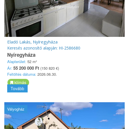
Eladó Lakás, Nyíregyháza
Keresés azonosító alapján: HI-2586680
Nyíregyháza
Alapterület:
52 m²
55 200 000 Ft
Ár:
(150 820 €)
Feltöltés dátuma:
2026.06.30.
klímás
Tovább
Vályogház