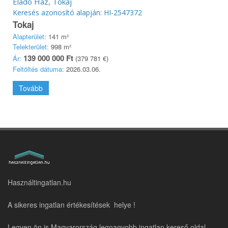
Eladó Ház, Tokaj
Keresés azonosító alapján: HI-2547372
Tokaj
Alapterület:
141 m²
Telekterület:
998 m²
139 000 000 Ft
Ár:
(379 781 €)
Feltöltés dátuma:
2026.03.06.
Tovább
Használtingatlan.hu
A sikeres ingatlan értékesítések helye !
Legyen ön is Magyarország legnagyobb ingatlan kereső oldal