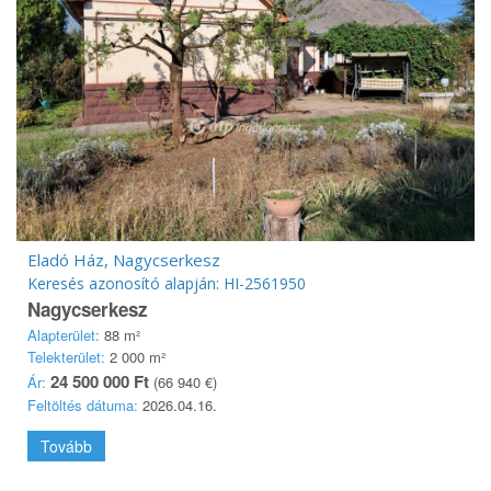
Eladó Ház, Nagycserkesz
Keresés azonosító alapján: HI-2561950
Nagycserkesz
Alapterület:
88 m²
Telekterület:
2 000 m²
24 500 000 Ft
Ár:
(66 940 €)
Feltöltés dátuma:
2026.04.16.
Tovább