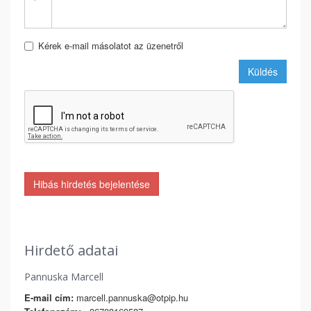
Kérek e-mail másolatot az üzenetről
Küldés
Hibás hirdetés bejelentése
Hirdető adatai
Pannuska Marcell
E-mail cím:
marcell.pannuska@otpip.hu