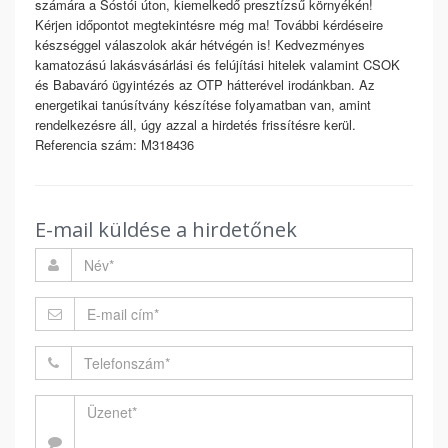
számára a Sóstói úton, kiemelkedő presztízsű környékén!
Kérjen időpontot megtekintésre még ma! További kérdéseire
készséggel válaszolok akár hétvégén is! Kedvezményes
kamatozású lakásvásárlási és felújítási hitelek valamint CSOK
és Babaváró ügyintézés az OTP hátterével irodánkban. Az
energetikai tanúsítvány készítése folyamatban van, amint
rendelkezésre áll, úgy azzal a hirdetés frissítésre kerül.
Referencia szám: M318436
E-mail küldése a hirdetőnek