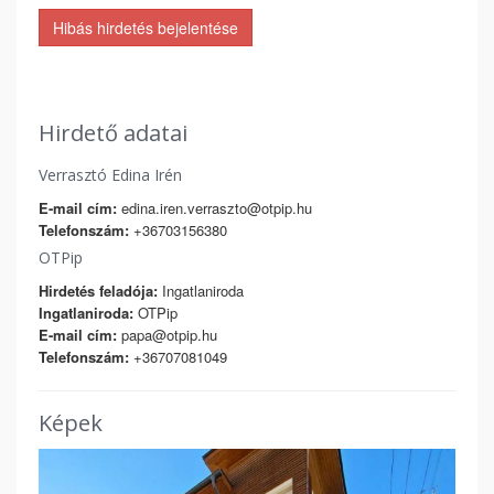
Hibás hirdetés bejelentése
Hirdető adatai
Verrasztó Edina Irén
E-mail cím:
edina.iren.verraszto@otpip.hu
Telefonszám:
+36703156380
OTPip
Hirdetés feladója:
Ingatlaniroda
Ingatlaniroda:
OTPip
E-mail cím:
papa@otpip.hu
Telefonszám:
+36707081049
Képek