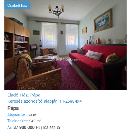
Családi ház
Eladó Ház, Pápa
Keresés azonosító alapján: HI-2588494
Pápa
Alapterület:
69 m²
Telekterület:
942 m²
37 900 000 Ft
Ár:
(103 552 €)