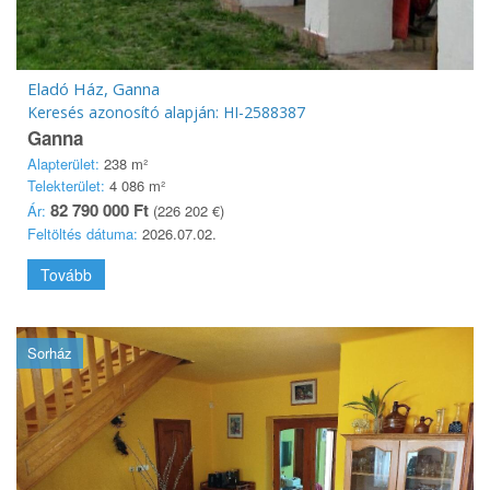
Eladó Ház, Ganna
Keresés azonosító alapján: HI-2588387
Ganna
Alapterület:
238 m²
Telekterület:
4 086 m²
82 790 000 Ft
Ár:
(226 202 €)
Feltöltés dátuma:
2026.07.02.
Tovább
Sorház