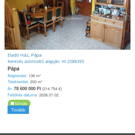
Eladó Ház, Pápa
Keresés azonosító alapján: HI-2588395
Pápa
Alapterület:
136 m²
Telekterület:
200 m²
78 600 000 Ft
Ár:
(214 754 €)
Feltöltés dátuma:
2026.07.02.
klímás
Tovább