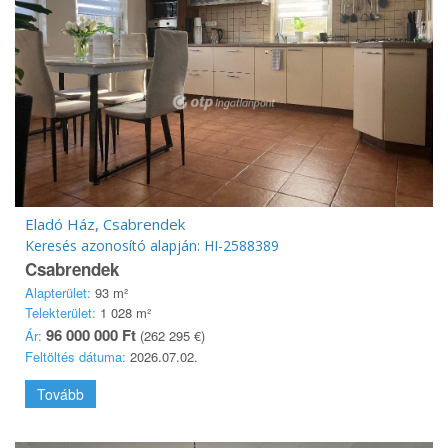
Eladó Ház, Csabrendek
Keresés azonosító alapján: HI-2588389
Csabrendek
Alapterület:
93 m²
Telekterület:
1 028 m²
96 000 000 Ft
Ár:
(262 295 €)
Feltöltés dátuma:
2026.07.02.
Tovább