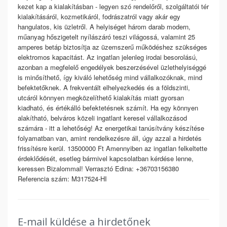
kezet kap a kialakításban - legyen szó rendelőről, szolgáltatói tér
kialakításáról, kozmetikáról, fodrászatról vagy akár egy
hangulatos, kis üzletről. A helyiséget három darab modern,
műanyag hőszigetelt nyílászáró teszi világossá, valamint 25
amperes betáp biztosítja az üzemszerű működéshez szükséges
elektromos kapacitást. Az ingatlan jelenleg irodai besorolású,
azonban a megfelelő engedélyek beszerzésével üzlethelyiséggé
is minősíthető, így kiváló lehetőség mind vállalkozóknak, mind
befektetőknek. A frekventált elhelyezkedés és a földszinti,
utcáról könnyen megközelíthető kialakítás miatt gyorsan
kiadható, és értékálló befektetésnek számít. Ha egy könnyen
alakítható, belváros közeli ingatlant keresel vállalkozásod
számára - itt a lehetőség! Az energetikai tanúsítvány készítése
folyamatban van, amint rendelkezésre áll, úgy azzal a hirdetés
frissítésre kerül. 13500000 Ft Amennyiben az ingatlan felkeltette
érdeklődését, esetleg bármivel kapcsolatban kérdése lenne,
keressen Bizalommal! Verrasztó Edina: +36703156380
Referencia szám: M317524-HI
E-mail küldése a hirdetőnek