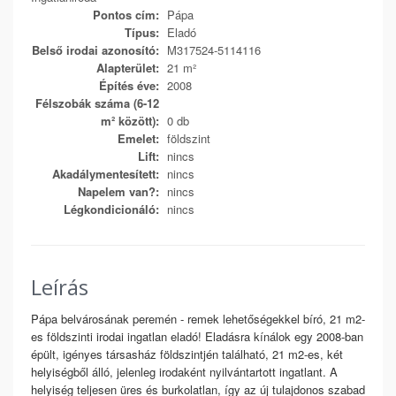
Pontos cím:
Pápa
Típus:
Eladó
Belső irodai azonosító:
M317524-5114116
Alapterület:
21 m²
Építés éve:
2008
Félszobák száma (6-12
m² között):
0 db
Emelet:
földszint
Lift:
nincs
Akadálymentesített:
nincs
Napelem van?:
nincs
Légkondicionáló:
nincs
Leírás
Pápa belvárosának peremén - remek lehetőségekkel bíró, 21 m2-
es földszinti irodai ingatlan eladó! Eladásra kínálok egy 2008-ban
épült, igényes társasház földszintjén található, 21 m2-es, két
helyiségből álló, jelenleg irodaként nyilvántartott ingatlant. A
helyiség teljesen üres és burkolatlan, így az új tulajdonos szabad