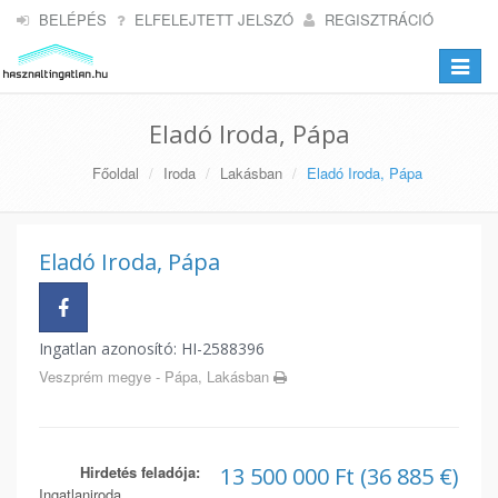
BELÉPÉS
ELFELEJTETT JELSZÓ
REGISZTRÁCIÓ
Toggle
navigat
Eladó Iroda, Pápa
Főoldal
Iroda
Lakásban
Eladó Iroda, Pápa
Eladó Iroda, Pápa
Ingatlan azonosító: HI-2588396
Veszprém megye - Pápa, Lakásban
Hirdetés feladója:
13 500 000 Ft (36 885 €)
Ingatlaniroda