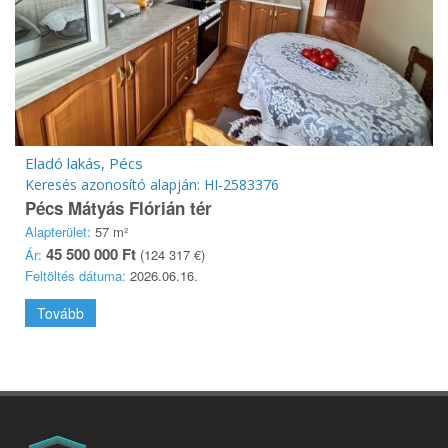
Eladó lakás, Pécs
Keresés azonosító alapján: HI-2583376
Pécs Mátyás Flórián tér
Alapterület:
57 m²
45 500 000 Ft
Ár:
(124 317 €)
Feltöltés dátuma:
2026.06.16.
Tovább