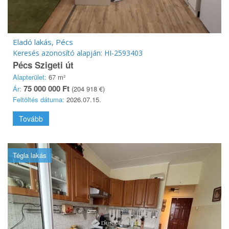
Eladó lakás, Pécs
Keresés azonosító alapján: HI-2593403
Pécs Szigeti út
Alapterület:
67 m²
75 000 000 Ft
Ár:
(204 918 €)
Feltöltés dátuma:
2026.07.15.
Tovább
Tégla lakás