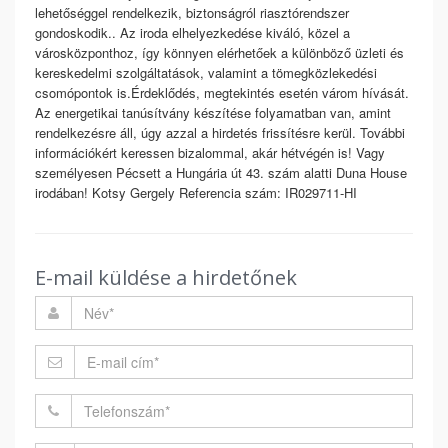
lehetőséggel rendelkezik, biztonságról riasztórendszer
gondoskodik.. Az iroda elhelyezkedése kiváló, közel a
városközponthoz, így könnyen elérhetőek a különböző üzleti és
kereskedelmi szolgáltatások, valamint a tömegközlekedési
csomópontok is.Érdeklődés, megtekintés esetén várom hívását.
Az energetikai tanúsítvány készítése folyamatban van, amint
rendelkezésre áll, úgy azzal a hirdetés frissítésre kerül. További
információkért keressen bizalommal, akár hétvégén is! Vagy
személyesen Pécsett a Hungária út 43. szám alatti Duna House
irodában! Kotsy Gergely Referencia szám: IR029711-HI
E-mail küldése a hirdetőnek