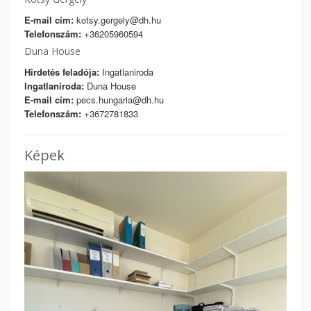
E-mail cím:
kotsy.gergely@dh.hu
Telefonszám:
+36205960594
Duna House
Hirdetés feladója:
Ingatlaniroda
Ingatlaniroda:
Duna House
E-mail cím:
pecs.hungaria@dh.hu
Telefonszám:
+3672781833
Képek