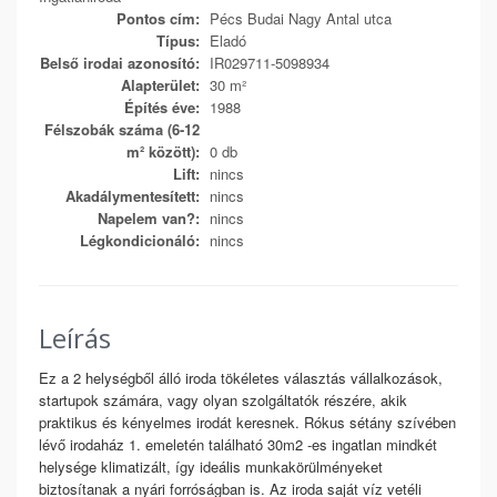
Pontos cím:
Pécs Budai Nagy Antal utca
Típus:
Eladó
Belső irodai azonosító:
IR029711-5098934
Alapterület:
30 m²
Építés éve:
1988
Félszobák száma (6-12
m² között):
0 db
Lift:
nincs
Akadálymentesített:
nincs
Napelem van?:
nincs
Légkondicionáló:
nincs
Leírás
Ez a 2 helységből álló iroda tökéletes választás vállalkozások,
startupok számára, vagy olyan szolgáltatók részére, akik
praktikus és kényelmes irodát keresnek. Rókus sétány szívében
lévő irodaház 1. emeletén található 30m2 -es ingatlan mindkét
helysége klimatizált, így ideális munkakörülményeket
biztosítanak a nyári forróságban is. Az iroda saját víz vetéli