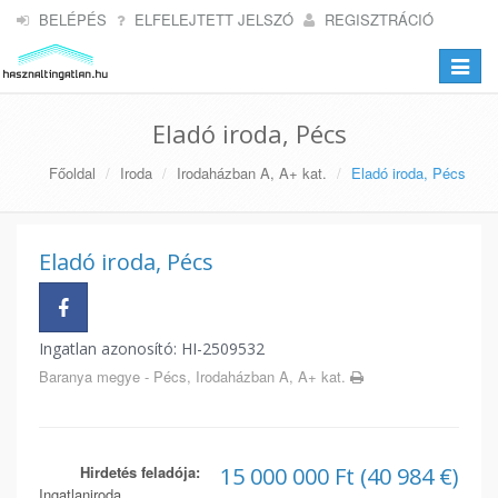
BELÉPÉS
ELFELEJTETT JELSZÓ
REGISZTRÁCIÓ
Toggle
navigat
Eladó iroda, Pécs
Főoldal
Iroda
Irodaházban A, A+ kat.
Eladó iroda, Pécs
Eladó iroda, Pécs
Ingatlan azonosító: HI-2509532
Baranya megye - Pécs, Irodaházban A, A+ kat.
Hirdetés feladója:
15 000 000 Ft (40 984 €)
Ingatlaniroda