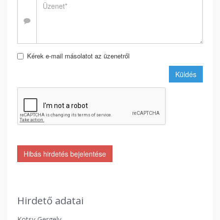
Kérek e-mail másolatot az üzenetről
Küldés
Hibás hirdetés bejelentése
Hirdető adatai
Kotsy Gergely