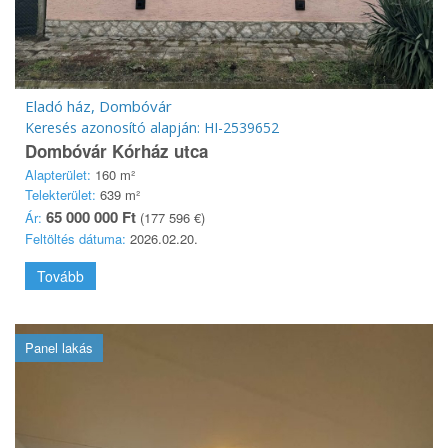
Eladó ház, Dombóvár
Keresés azonosító alapján: HI-2539652
Dombóvár Kórház utca
Alapterület:
160 m²
Telekterület:
639 m²
65 000 000 Ft
Ár:
(177 596 €)
Feltöltés dátuma:
2026.02.20.
Tovább
Panel lakás