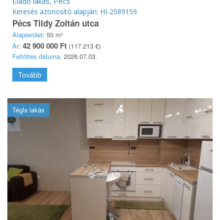
Eladó lakás, Pécs
Keresés azonosító alapján: HI-2589159
Pécs Tildy Zoltán utca
Alapterület:
50 m²
42 900 000 Ft
Ár:
(117 213 €)
Feltöltés dátuma:
2026.07.03.
Tovább
Tégla lakás