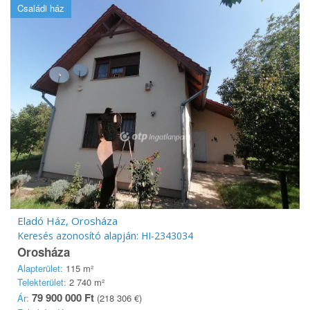
Családi ház
Eladó Ház, Orosháza
Keresés azonosító alapján: HI-2343034
Orosháza
Alapterület:
115 m²
Telekterület:
2 740 m²
79 900 000 Ft
Ár:
(218 306 €)