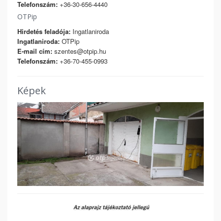
Telefonszám:
+36-30-656-4440
OTPip
Hirdetés feladója:
Ingatlaniroda
Ingatlaniroda:
OTPip
E-mail cím:
szentes@otpip.hu
Telefonszám:
+36-70-455-0993
Képek