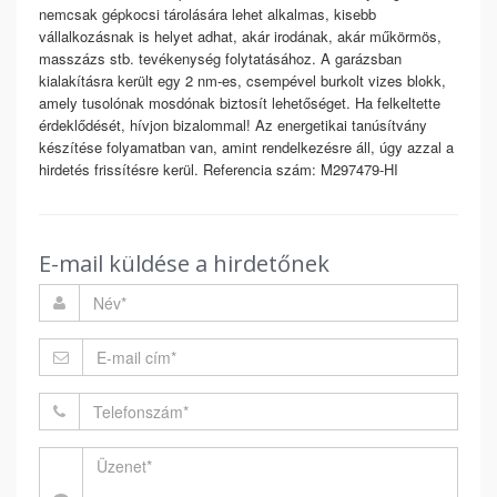
nemcsak gépkocsi tárolására lehet alkalmas, kisebb
vállalkozásnak is helyet adhat, akár irodának, akár műkörmös,
masszázs stb. tevékenység folytatásához. A garázsban
kialakításra került egy 2 nm-es, csempével burkolt vizes blokk,
amely tusolónak mosdónak biztosít lehetőséget. Ha felkeltette
érdeklődését, hívjon bizalommal! Az energetikai tanúsítvány
készítése folyamatban van, amint rendelkezésre áll, úgy azzal a
hirdetés frissítésre kerül. Referencia szám: M297479-HI
E-mail küldése a hirdetőnek