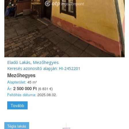
Eladó Lakás, Mezőhegyes
Keresés azonosító alapján: HI-2452201
Mezőhegyes
Alapterület:
45 m²
2 500 000 Ft
Ár:
(6 831 €)
Feltöltés dátuma:
2025.08.02.
Tovább
Tégla lakás