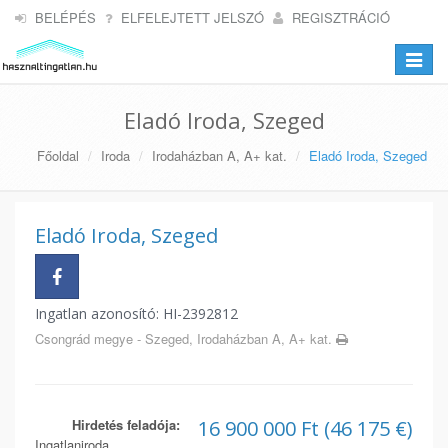
BELÉPÉS
ELFELEJTETT JELSZÓ
REGISZTRÁCIÓ
Toggle
navigat
Eladó Iroda, Szeged
Főoldal
Iroda
Irodaházban A, A+ kat.
Eladó Iroda, Szeged
Eladó Iroda, Szeged
Ingatlan azonosító: HI-2392812
Csongrád megye - Szeged, Irodaházban A, A+ kat.
Hirdetés feladója:
16 900 000 Ft (46 175 €)
Ingatlaniroda