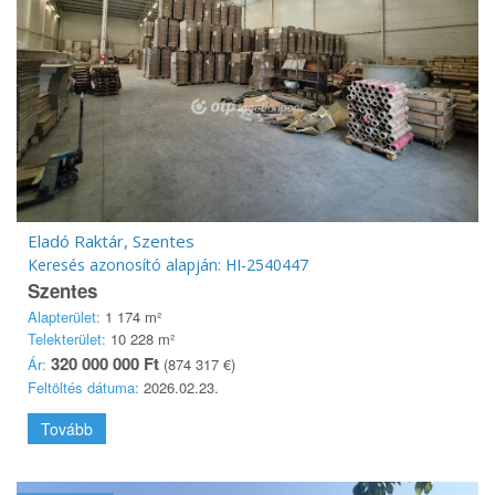
Eladó Raktár, Szentes
Keresés azonosító alapján: HI-2540447
Szentes
Alapterület:
1 174 m²
Telekterület:
10 228 m²
320 000 000 Ft
Ár:
(874 317 €)
Feltöltés dátuma:
2026.02.23.
Tovább