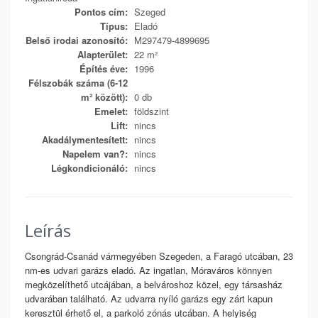
Pontos cím:
Szeged
Típus:
Eladó
Belső irodai azonosító:
M297479-4899695
Alapterület:
22 m²
Építés éve:
1996
Félszobák száma (6-12
m² között):
0 db
Emelet:
földszint
Lift:
nincs
Akadálymentesített:
nincs
Napelem van?:
nincs
Légkondicionáló:
nincs
Leírás
Csongrád-Csanád vármegyében Szegeden, a Faragó utcában, 23
nm-es udvari garázs eladó. Az ingatlan, Móraváros könnyen
megközelíthető utcájában, a belvároshoz közel, egy társasház
udvarában található. Az udvarra nyíló garázs egy zárt kapun
keresztül érhető el, a parkoló zónás utcában. A helyiség