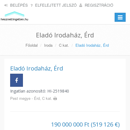
BELÉPÉS
ELFELEJTETT JELSZÓ
REGISZTRÁCIÓ
Toggle
navigat
Eladó Irodaház, Érd
Főoldal
Iroda
C kat.
Eladó Irodaház, Érd
Eladó Irodaház, Érd
Ingatlan azonosító: HI-2519840
Pest megye - Érd, C kat.
190 000 000 Ft (519 126 €)