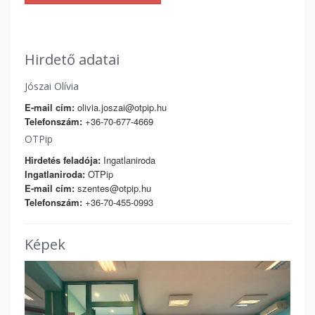
Hirdető adatai
Jószai Olívia
E-mail cím:
olivia.joszai@otpip.hu
Telefonszám:
+36-70-677-4669
OTPip
Hirdetés feladója:
Ingatlaniroda
Ingatlaniroda:
OTPip
E-mail cím:
szentes@otpip.hu
Telefonszám:
+36-70-455-0993
Képek