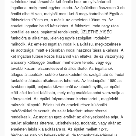
szintelosztású társasház két önálló hrsz-on nyilvántartott
ingatlana, mely most egyben eladó. Az épületben összesen 3 db
önálló albetét van, melyből most kettő megvásárolható! Egyik a
földszinten 170nm-es, a másik az emeleten 139nm-es. Az
emeleti ingatlan belső kétszintes. A földszinti iroda nagy utcai
portállal és utcai bejárattal rendelkezik, ÜZLETHELYISÉG
funkcióra is alkalmas, jelenleg ügyfélszolgálati irodaként
működik. Az emeleti ingatlan irodai kialakítású, megközelítése
és adottságai miatt elsősorban irodai hasznosításra alkalmas. A
két ingatlan fűtése közös kazánról van ellátva, de ez viszonylag
alacsony költséggel önállóan mérhetővé tehető, vagy egy
további kazán felszerelésével önállósítható. Az ingatlanok
átlagos állapotúak, sokféle kereskedelmi és szolgáltató és irodai
funkció ellátására alkalmasak lehetnek. Az irodaépület 1980-as
években épült, bejárata közvetlenül az utcáról nyílik, az épület
előtt zöld terület található, mely még családiasabbá varázsolja a
környezetet. Az épület folyamatosan karbantartott, megfelelő
műszaki állapotú. Földszinti és emeleti része különálló
mérőórákkal felszerelt, és saját lekerített udvar résszel
rendelkezik. Az ingatlan igazi értékét az elhelyezkedése adja. A
terület alkalmas étterem, üzlethelyiség, irodaház, vagy akár az
emeleten lakás kialakítására is. Az épület mellett 12-15
férőhelyes parkoló helyezkedik el, de tömegközlekedéssel is