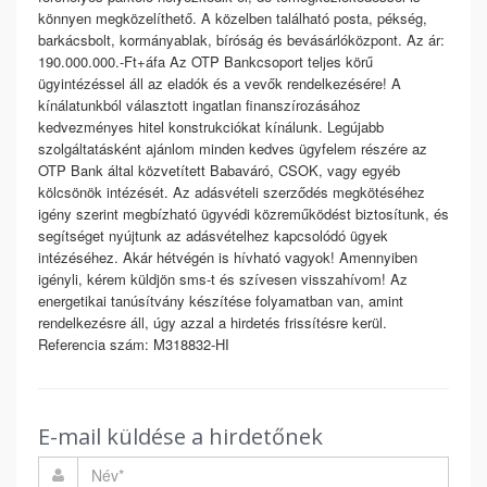
könnyen megközelíthető. A közelben található posta, pékség,
barkácsbolt, kormányablak, bíróság és bevásárlóközpont. Az ár:
190.000.000.-Ft+áfa Az OTP Bankcsoport teljes körű
ügyintézéssel áll az eladók és a vevők rendelkezésére! A
kínálatunkból választott ingatlan finanszírozásához
kedvezményes hitel konstrukciókat kínálunk. Legújabb
szolgáltatásként ajánlom minden kedves ügyfelem részére az
OTP Bank által közvetített Babaváró, CSOK, vagy egyéb
kölcsönök intézését. Az adásvételi szerződés megkötéséhez
igény szerint megbízható ügyvédi közreműködést biztosítunk, és
segítséget nyújtunk az adásvételhez kapcsolódó ügyek
intézéséhez. Akár hétvégén is hívható vagyok! Amennyiben
igényli, kérem küldjön sms-t és szívesen visszahívom! Az
energetikai tanúsítvány készítése folyamatban van, amint
rendelkezésre áll, úgy azzal a hirdetés frissítésre kerül.
Referencia szám: M318832-HI
E-mail küldése a hirdetőnek