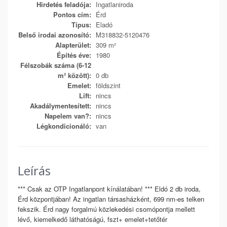
Hirdetés feladója:
Ingatlaniroda
Pontos cím:
Érd
Típus:
Eladó
Belső irodai azonosító:
M318832-5120476
Alapterület:
309 m²
Építés éve:
1980
Félszobák száma (6-12
m² között):
0 db
Emelet:
földszint
Lift:
nincs
Akadálymentesített:
nincs
Napelem van?:
nincs
Légkondicionáló:
van
Leírás
*** Csak az OTP Ingatlanpont kínálatában! *** Eldó 2 db iroda,
Érd központjában! Az ingatlan társasházként, 699 nm-es telken
fekszik. Érd nagy forgalmú közlekedési csomópontja mellett
lévő, kiemelkedő láthatóságú, fszt+ emelet+tetőtér