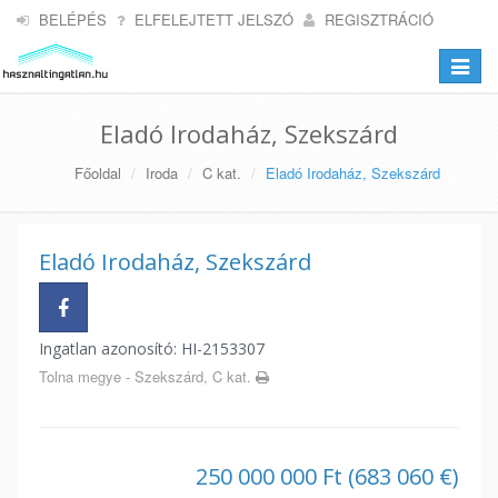
BELÉPÉS
ELFELEJTETT JELSZÓ
REGISZTRÁCIÓ
Toggle
navigat
Eladó Irodaház, Szekszárd
Főoldal
Iroda
C kat.
Eladó Irodaház, Szekszárd
Eladó Irodaház, Szekszárd
Ingatlan azonosító: HI-2153307
Tolna megye - Szekszárd, C kat.
250 000 000 Ft (683 060 €)