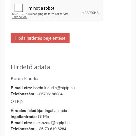
Hibás hirdetés bejelentése
Hirdető adatai
Borda Klaudia
E-mail cím:
borda.klaudia@otpip.hu
Telefonszám:
+36706196284
OTPip
Hirdetés feladója:
Ingatlaniroda
Ingatlaniroda:
OTPip
E-mail cím:
szekszard@otpip.hu
Telefonszám:
+36-70-619-6284