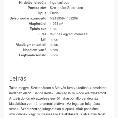
Hirdetés feladója:
Ingatlaniroda
Pontos cím:
Szekszárd Sport utca
Típus:
Eladó
Belső irodai azonosító:
M218959-4459209
Alapterület:
1 053 m²
Építés éve:
1970
Fűtés:
távfűtes egyedi méréssel
Lift:
nincs
Akadálymentesített:
nincs
Napelem van?:
nincs
Légkondicionáló:
nincs
Leírás
Tolna megye, Szekszárdon a Mátyás király utcában 4 emeletes
irodaház eladó. Benne irodák, jelenleg is működő élelmiszerbolt.
A tualjsdonos elképzelése egy 51 lakásból álló vendégház
kialakítása volt , étteremmel ellátva . Az ingatlan felújításra
szorul. Szerkezetileg kifogástalan állapotú. Akár panziónak,
szállodának vagy munkásszálló kialakítására is alkalmas lehet.