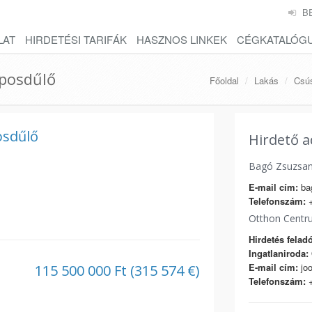
B
LAT
HIRDETÉSI TARIFÁK
HASZNOS LINKEK
CÉGKATALÓG
aposdűlő
Főoldal
Lakás
Csús
osdűlő
Hirdető a
Bagó Zsuzsa
E-mail cím:
ba
Telefonszám:
+
Otthon Centr
Hirdetés feladó
Ingatlaniroda:
E-mail cím:
joo
115 500 000 Ft (315 574 €)
Telefonszám:
+