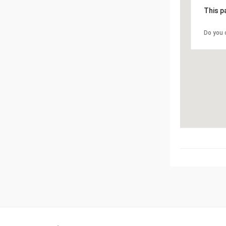
This p
Do you 