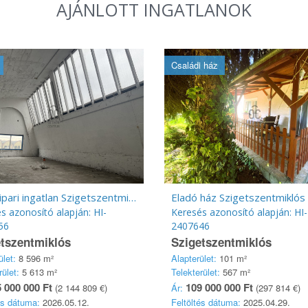
AJÁNLOTT INGATLANOK
Családi ház
Eladó ipari ingatlan Szigetszentmiklós, Gyártelep
Eladó ház Szigetszentmiklós
s azonosító alapján: HI-
Keresés azonosító alapján: HI-
56
2407646
tszentmiklós
Szigetszentmiklós
ület:
8 596 m²
Alapterület:
101 m²
rület:
5 613 m²
Telekterület:
567 m²
 000 000 Ft
109 000 000 Ft
(2 144 809 €)
Ár:
(297 814 €)
és dátuma:
2026.05.12.
Feltöltés dátuma:
2025.04.29.