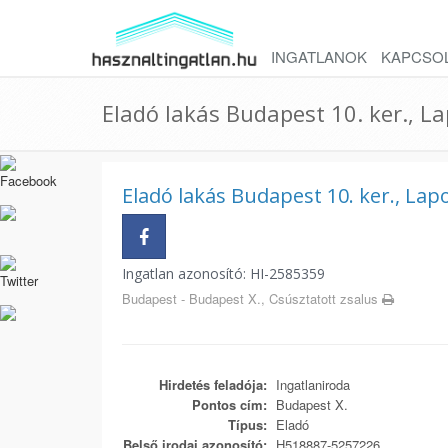
INGATLANOK
KAPCSO
Eladó lakás Budapest 10. ker., L
Eladó lakás Budapest 10. ker., Lap
Ingatlan azonosító: HI-2585359
Budapest - Budapest X., Csúsztatott zsalus
Hirdetés feladója:
Ingatlaniroda
Pontos cím:
Budapest X.
Típus:
Eladó
Belső irodai azonosító:
H518887-5257226