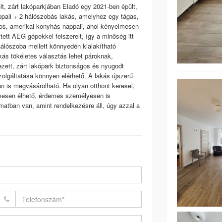
lt, zárt lakóparkjában Eladó egy 2021-ben épült,
nappali + 2 hálószobás lakás, amelyhez egy tágas,
lágos, amerikai konyhás nappali, ahol kényelmesen
ett AEG gépekkel felszerelt, így a minőség itt
hálószoba mellett könnyedén kialakítható
ás tökéletes választás lehet pároknak,
zett, zárt lakópark biztonságos és nyugodt
zolgáltatása könnyen elérhető. A lakás újszerű
tan is megvásárolható. Ha olyan otthont keresel,
lmesen élhető, érdemes személyesen is
atban van, amint rendelkezésre áll, úgy azzal a