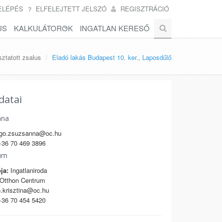
ELÉPÉS
ELFELEJTETT JELSZÓ
REGISZTRÁCIÓ
US
KALKULÁTOROK
INGATLAN KERESŐ
ztatott zsalus
Eladó lakás Budapest 10. ker., Laposdűlő
datai
nna
go.zsuzsanna@oc.hu
36 70 469 3896
um
ja:
Ingatlaniroda
Otthon Centrum
.krisztina@oc.hu
36 70 454 5420