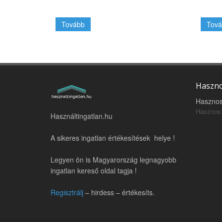
Tovább
Tová
Haszno
Hasznos
Hasznos 
Használtingatlan.hu
A sikeres ingatlan értékesítések helye !
Legyen ön is Magyarország legnagyobb
ingatlan kereső oldal tagja !
Regisztrálj
– hirdess – értékesíts.