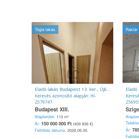
Tégla lakás
Raktár
Eladó lakás Budapest 13. ker., Újlipótváros
Keresés azonosító alapján: HI-
Keresé
2579747
25695
Budapest XIII.
Szige
Alapterület:
113 m²
Alapter
Telekte
150 000 000 Ft
Ár:
(409 836 €)
785
Ár:
Feltöltés dátuma:
2026.06.05.
Feltölt