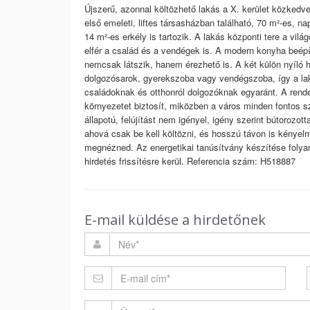
Újszerű, azonnal költözhető lakás a X. kerület közkedve
első emeleti, liftes társasházban található, 70 m²-es, 
14 m²-es erkély is tartozik. A lakás központi tere a vi
elfér a család és a vendégek is. A modern konyha beépít
nemcsak látszik, hanem érezhető is. A két külön nyíló 
dolgozósarok, gyerekszoba vagy vendégszoba, így a lak
családoknak és otthonról dolgozóknak egyaránt. A rende
környezetet biztosít, miközben a város minden fontos s
állapotú, felújítást nem igényel, igény szerint bútorozot
ahová csak be kell költözni, és hosszú távon is kénye
megnézned. Az energetikai tanúsítvány készítése folyam
hirdetés frissítésre kerül. Referencia szám: H518887
E-mail küldése a hirdetőnek