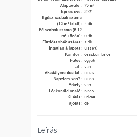
Alapterület:
70 m²
Építés éve:
2021
Egész szobák száma
(12 m² felett):
4 db
Félszobák száma (6-12
m² között):
0 db
Fürdőszobák száma:
1 db
Ingatlan állapota:
újszerű
Komfort:
összkomfortos
Fűtés:
egyéb
Lift:
van
Akadálymentesített:
nincs
Napelem van?:
nincs
Erkély:
van
Légkondicionáló:
nincs
Kilátás:
udvari
Tájolás:
dél
Leírás