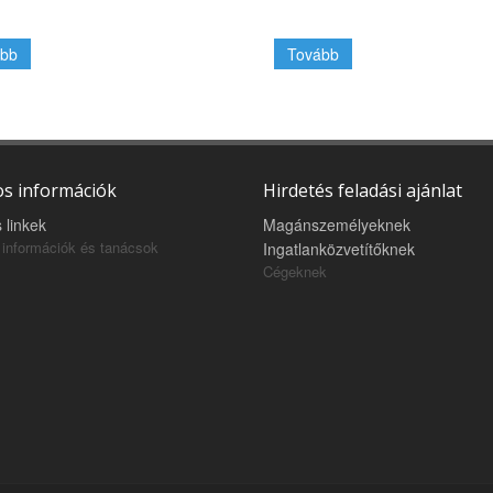
bb
Tovább
s információk
Hirdetés feladási ajánlat
 linkek
Magánszemélyeknek
információk és tanácsok
Ingatlanközvetítőknek
Cégeknek