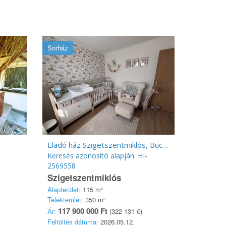
Sorház
Eladó ház Szigetszentmiklós, Bucka
Keresés azonosító alapján: HI-
2569558
Szigetszentmiklós
Alapterület:
115 m²
Telekterület:
350 m²
117 900 000 Ft
Ár:
(322 131 €)
Feltöltés dátuma:
2026.05.12.