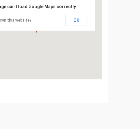
age can't load Google Maps correctly.
OK
own this website?