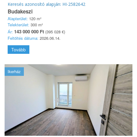
Keresés azonosító alapján: HI-2582642
Budakeszi
Alapterület:
120 m²
Telekterület:
300 m²
143 000 000 Ft
Ár:
(395 028 €)
Feltöltés dátuma:
2026.06.14.
Tovább
Ikerház