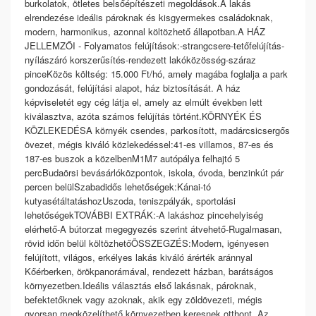
burkolatok, ötletes belsőépítészeti megoldások.A lakás
elrendezése ideális pároknak és kisgyermekes családoknak,
modern, harmonikus, azonnal költözhető állapotban.A HÁZ
JELLEMZŐI - Folyamatos felújítások:-strangcsere-tetőfelújítás-
nyílászáró korszerűsítés-rendezett lakóközösség-száraz
pinceKözös költség: 15.000 Ft/hó, amely magába foglalja a park
gondozását, felújítási alapot, ház biztosítását. A ház
képviseletét egy cég látja el, amely az elmúlt években lett
kiválasztva, azóta számos felújítás történt.KÖRNYÉK ÉS
KÖZLEKEDÉSA környék csendes, parkosított, madárcsicsergős
övezet, mégis kiváló közlekedéssel:41-es villamos, 87-es és
187-es buszok a közelbenM1M7 autópálya felhajtó 5
percBudaörsi bevásárlóközpontok, iskola, óvoda, benzinkút pár
percen belülSzabadidős lehetőségek:Kánai-tó
kutyasétáltatáshozUszoda, teniszpályák, sportolási
lehetőségekTOVÁBBI EXTRÁK:-A lakáshoz pincehelyiség
elérhető-A bútorzat megegyezés szerint átvehető-Rugalmasan,
rövid időn belül költözhetőÖSSZEGZÉS:Modern, igényesen
felújított, világos, erkélyes lakás kiváló árérték aránnyal
Kőérberken, örökpanorámával, rendezett házban, barátságos
környezetben.Ideális választás első lakásnak, pároknak,
befektetőknek vagy azoknak, akik egy zöldövezeti, mégis
gyorsan megközelíthető környezetben keresnek otthont. Az