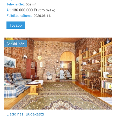
Telekterület:
502 m²
136 000 000 Ft
Ár:
(375 691 €)
Feltöltés dátuma:
2026.06.14.
Tovább
Családi ház
Eladó ház, Budakeszi