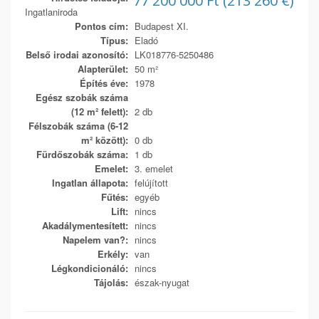
77 200 000 Ft (213 260 €)
Ingatlaniroda
Pontos cím:
Budapest XI.
Típus:
Eladó
Belső irodai azonosító:
LK018776-5250486
Alapterület:
50 m²
Építés éve:
1978
Egész szobák száma
(12 m² felett):
2 db
Félszobák száma (6-12
m² között):
0 db
Fürdőszobák száma:
1 db
Emelet:
3. emelet
Ingatlan állapota:
felújított
Fűtés:
egyéb
Lift:
nincs
Akadálymentesített:
nincs
Napelem van?:
nincs
Erkély:
van
Légkondicionáló:
nincs
Tájolás:
észak-nyugat