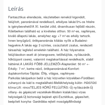
Leírás
Fantasztikus elrendezés, részleteiben remekül kigondolt,
felújított, panorámával rendelkező, erkélyes lakás!3%-os hitelre
is igénybevehető!A XI. kerület zöld, dinamikusan fejlődő részén,
Kőérberken található ez a kivételes otthon. 50 m²-es, napfényes,
kiváló állapotú lakás, amelyhez egy +7 m²-es erkély tartozik.
Innen lenyűgöző, örökpanorámás kilátás nyílik a Budaörsi-
hegyekre.A lakás egy 3 szintes, csúsztatott zsalus, rendezett
társasház legfelső emeletén található. A ház folyamatos
felújításokon esett át (strangcsere, tetőfelújítás, nyílászárók,
hőközpont csere), valamint megtakarítással rendelkezik, stabil
háttérrel.A LAKÁS FŐBB JELLEMZŐI-Alapterület: 50 m² +-
Erkély: 7 m², kertre néző, örökpanorámával-Komfort:
duplakomfortos-Tájolás: ÉNy, világos, napfényes-
Parkolás:lakóparkon belül a ház közvetlen közelében-Fürdőben:
zuhanyzó és kád is megtalálható-Mellékhelyiség külön -Hűtő/fűtő
klíma-Lift: nincsTELJES KÖRŰ FELÚJÍTÁS:-Új nyílászárók-Új
villany- és gépészeti vezetékek-Modern kialakítású vizes
helyiségek-Új biztonsági bejárati ajtó-Esztétikus, gépesített,
beépített konyha- Gardróbba rejtett mosógépMinőségi