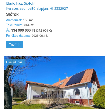
Eladó ház, Siófok
Keresés azonosító alapján: HI-2582927
Siófok
Alapterület:
150 m²
Telekterület:
864 m²
134 990 000 Ft
Ár:
(372 901 €)
Feltöltés dátuma:
2026.06.15.
Tovább
Családi ház