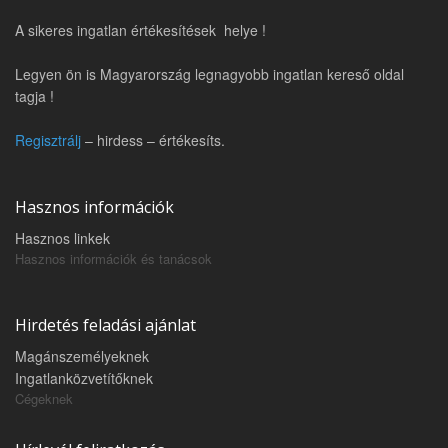
A sikeres ingatlan értékesítések helye !
Legyen ön is Magyarország legnagyobb ingatlan kereső oldal
tagja !
Regisztrálj
– hirdess – értékesíts.
Hasznos információk
Hasznos linkek
Hasznos információk és tanácsok
Hirdetés feladási ajánlat
Magánszemélyeknek
Ingatlanközvetítőknek
Cégeknek