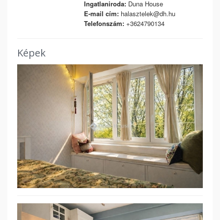
Ingatlaniroda:
Duna House
E-mail cím:
halasztelek@dh.hu
Telefonszám:
+3624790134
Képek