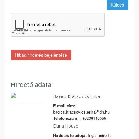
Küldés
Hibás hirdetés bejelentése
Hirdető adatai
Bagics Krácsovics Erika
E-mail cím:
bagics.kracsovics.erika@dh.hu
Telefonszám:
+36206145055
Duna House
Hirdetés feladója:
Ingatlaniroda