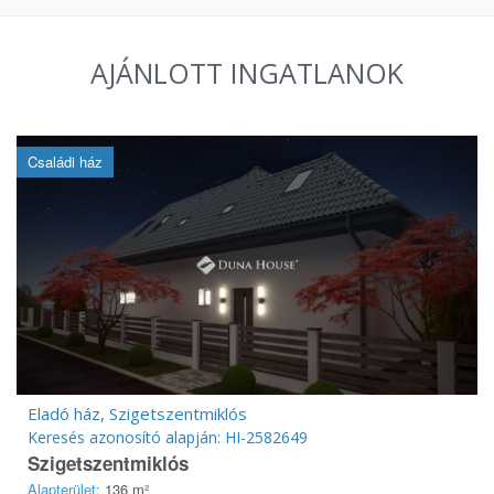
AJÁNLOTT INGATLANOK
Családi ház
Eladó ház, Szigetszentmiklós
Keresés azonosító alapján: HI-2582649
Szigetszentmiklós
Alapterület:
136 m²