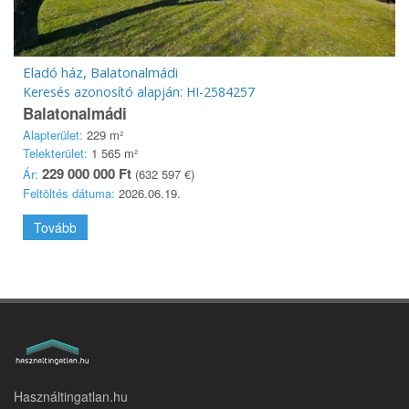
Eladó ház, Balatonalmádi
Keresés azonosító alapján: HI-2584257
Balatonalmádi
Alapterület:
229 m²
Telekterület:
1 565 m²
229 000 000 Ft
Ár:
(632 597 €)
Feltöltés dátuma:
2026.06.19.
Tovább
Használtingatlan.hu