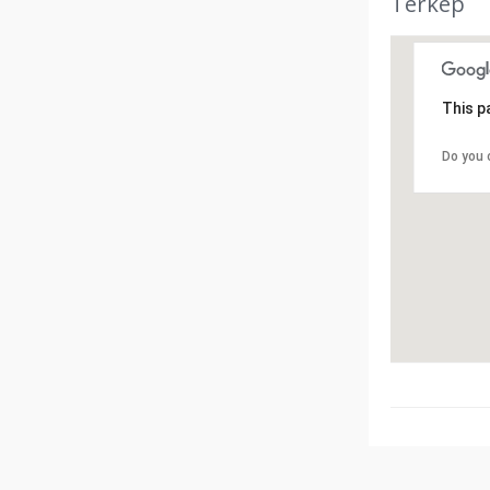
Térkép
This p
Do you 