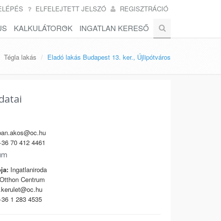
ELÉPÉS
ELFELEJTETT JELSZÓ
REGISZTRÁCIÓ
US
KALKULÁTOROK
INGATLAN KERESŐ
Tégla lakás
Eladó lakás Budapest 13. ker., Újlipótváros
datai
ban.akos@oc.hu
36 70 412 4461
um
ja:
Ingatlaniroda
Otthon Centrum
kerulet@oc.hu
36 1 283 4535