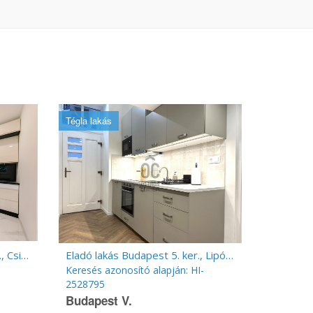
Tégla lakás
Eladó lakás Budapest 21. ker., Csillagtelep
Eladó lakás Budapest 5. ker., Lipótváros
Keresés azonosító alapján: HI-
2528795
Budapest V.