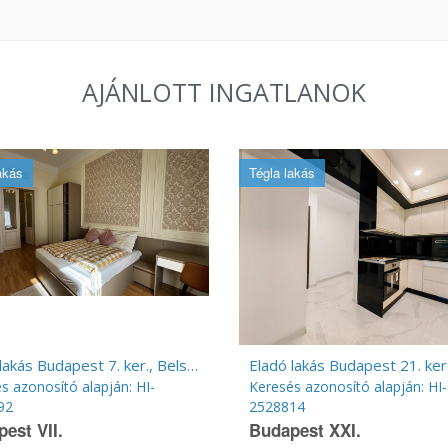
AJÁNLOTT INGATLANOK
akás
Tégla lakás
Eladó lakás Budapest 7. ker., Belső Erzsébetváros
s azonosító alapján: HI-
Keresés azonosító alapján: HI-
92
2528814
est VII.
Budapest XXI.