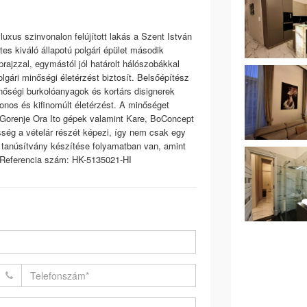
uxus szinvonalon felújított lakás a Szent István
tes kiváló állapotú polgári épület második
prajzzal, egymástól jól határolt hálószobákkal
lgári minőségi életérzést biztosít. Belsőépítész
inőségi burkolóanyagok és kortárs disignerek
onos és kifinomúlt életérzést. A minőséget
,Gorenje Ora Ito gépek valamint Kare, BoConcept
sség a vételár részét képezi, így nem csak egy
i tanúsítvány készítése folyamatban van, amint
l. Referencia szám: HK-5135021-HI