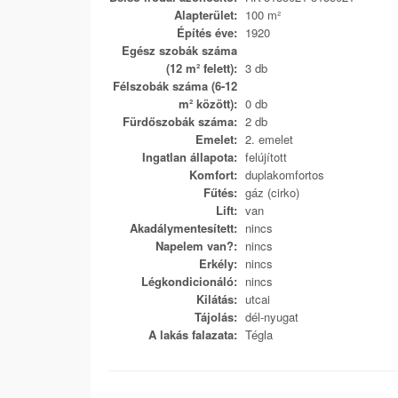
Alapterület:
100 m²
Építés éve:
1920
Egész szobák száma
(12 m² felett):
3 db
Félszobák száma (6-12
m² között):
0 db
Fürdőszobák száma:
2 db
Emelet:
2. emelet
Ingatlan állapota:
felújított
Komfort:
duplakomfortos
Fűtés:
gáz (cirko)
Lift:
van
Akadálymentesített:
nincs
Napelem van?:
nincs
Erkély:
nincs
Légkondicionáló:
nincs
Kilátás:
utcai
Tájolás:
dél-nyugat
A lakás falazata:
Tégla