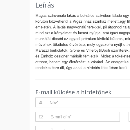
Leírás
Magas szinvonalú lakás a belváros szívében Eladó egy l
körúton közvetlenül a Vígszínház színház mellett,egy lif
emeletén. A lakás nagyvonalú terekkel, jól átgondol tala
mind azt a kényelmet és luxust nyújtja, ami igazi nagypo
munkáját dicséri az egyedi prémium kivitelű bútorok, m
műveinek tökéletes ötvözése, mely egyszerre nyújt otth
Marazzi burkolatok, Grohe és Villeroy&Boch szaniterek
és Einholz designer márkák fémjelzik. Midez a tökélete
otthont, hanem egy életérzést is vásárol. Az energetika
rendelkezésre áll, úgy azzal a hirdetés frissítésre kerü
E-mail küldése a hirdetőnek