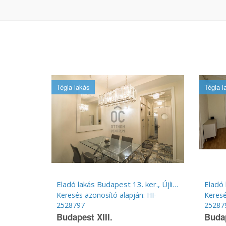
Tégla lakás
Tégla l
Eladó lakás Budapest 13. ker., Újlipótváros
Keresés azonosító alapján: HI-
Keresé
2528797
25287
Budapest XIII.
Budap