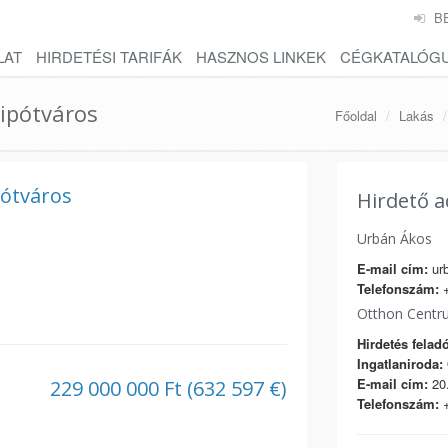
B
LAT
HIRDETÉSI TARIFÁK
HASZNOS LINKEK
CÉGKATALÓG
lipótváros
Főoldal
Lakás
pótváros
Hirdető a
Urbán Ákos
E-mail cím:
ur
Telefonszám:
+
Otthon Centr
Hirdetés feladó
Ingatlaniroda:
E-mail cím:
20.
229 000 000 Ft (632 597 €)
Telefonszám:
+