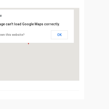
age can't load Google Maps correctly.
OK
own this website?