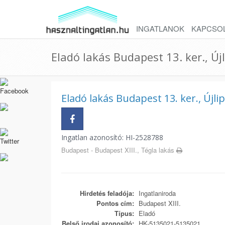
INGATLANOK
KAPCSO
Eladó lakás Budapest 13. ker., Új
Eladó lakás Budapest 13. ker., Újli
Ingatlan azonosító: HI-2528788
Budapest - Budapest XIII., Tégla lakás
Hirdetés feladója:
Ingatlaniroda
Pontos cím:
Budapest XIII.
Típus:
Eladó
Belső irodai azonosító:
HK-5135021-5135021