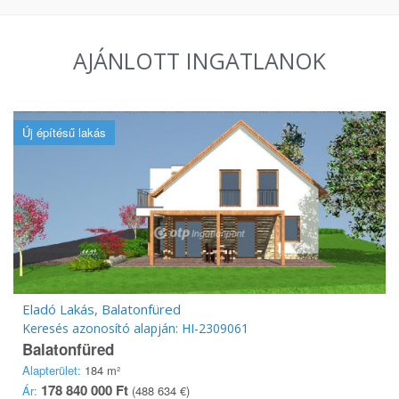
AJÁNLOTT INGATLANOK
Új építésű lakás
Eladó Lakás, Balatonfüred
Keresés azonosító alapján: HI-2309061
Balatonfüred
Alapterület:
184 m²
178 840 000 Ft
Ár:
(488 634 €)