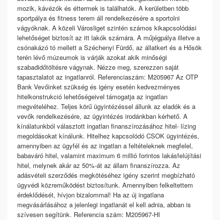
mozik, kávézók és éttermek is találhatók. A kerületben több
sportpálya és fitness terem áll rendelkezésére a sportolni
vágyóknak. A közeli Városliget szintén számos kikapcsolódási
lehetőséget biztosít az itt lakók számára. A műjégpálya illetve a
csónakázó tó mellett a Széchenyi Fürdő, az állatkert és a Hősök
terén lévő múzeumok is várják azokat akik minőségi
szabadidőtöltésre vágynak. Nézze meg, szerezzen saját
tapasztalatot az ingatlanról. Referenciaszám: M205967 Az OTP
Bank Vevőinket szükség és igény esetén kedvezményes
hitelkonstrukció lehetőségeivel támogatja az ingatlan
megvételéhez. Teljes körű ügyintézéssel állunk az eladók és a
vevők rendelkezésére, az ügyintézés irodánkban kérhető. A
kínálatunkból választott ingatlan finanszírozásához hitel- lízing
megoldásokat kínálunk. Hitelhez kapcsolódó CSOK ügyintézés,
amennyiben az ügyfél és az ingatlan a feltételeknek megfelel,
babaváró hitel, valamint maximum 6 millió forintos lakásfelújítási
hitel, melynek akár az 50%-át az állam finanszírozza. Az
adásvételi szerződés megkötéséhez igény szerint megbízható
ügyvédi közreműködést biztosítunk. Amennyiben felkeltettem
érdeklődését, hívjon bizalommal! Ha az új ingatlana
megvásárlásához a jelenlegi ingatlanát el kell adnia, abban is
szívesen segítünk. Referencia szám: M205967-HI