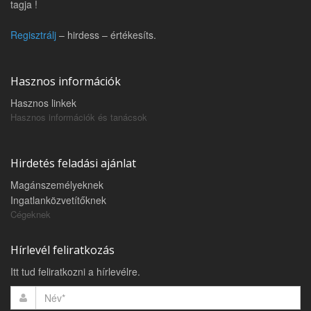
tagja !
Regisztrálj
– hirdess – értékesíts.
Hasznos információk
Hasznos linkek
Hasznos információk és tanácsok
Hirdetés feladási ajánlat
Magánszemélyeknek
Ingatlanközvetítőknek
Cégeknek
Hírlevél feliratkozás
Itt tud feliratkozni a hírlevélre.