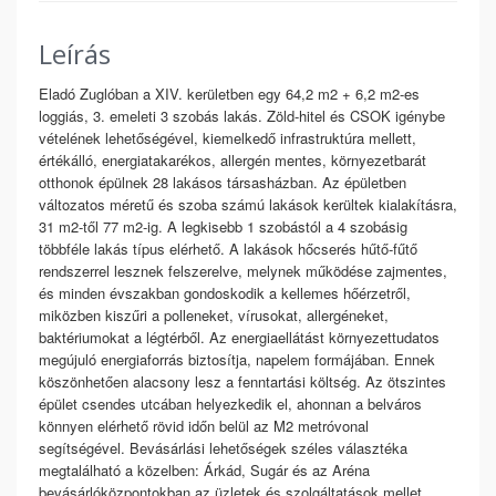
Leírás
Eladó Zuglóban a XIV. kerületben egy 64,2 m2 + 6,2 m2-es
loggiás, 3. emeleti 3 szobás lakás. Zöld-hitel és CSOK igénybe
vételének lehetőségével, kiemelkedő infrastruktúra mellett,
értékálló, energiatakarékos, allergén mentes, környezetbarát
otthonok épülnek 28 lakásos társasházban. Az épületben
változatos méretű és szoba számú lakások kerültek kialakításra,
31 m2-től 77 m2-ig. A legkisebb 1 szobástól a 4 szobásig
többféle lakás típus elérhető. A lakások hőcserés hűtő-fűtő
rendszerrel lesznek felszerelve, melynek működése zajmentes,
és minden évszakban gondoskodik a kellemes hőérzetről,
miközben kiszűri a polleneket, vírusokat, allergéneket,
baktériumokat a légtérből. Az energiaellátást környezettudatos
megújuló energiaforrás biztosítja, napelem formájában. Ennek
köszönhetően alacsony lesz a fenntartási költség. Az ötszintes
épület csendes utcában helyezkedik el, ahonnan a belváros
könnyen elérhető rövid időn belül az M2 metróvonal
segítségével. Bevásárlási lehetőségek széles választéka
megtalálható a közelben: Árkád, Sugár és az Aréna
bevásárlóközpontokban az üzletek és szolgáltatások mellet,