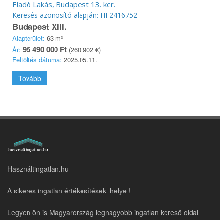
Eladó Lakás, Budapest 13. ker.
Keresés azonosító alapján: HI-2416752
Budapest XIII.
Alapterület:
63 m²
95 490 000 Ft
Ár:
(260 902 €)
Feltöltés dátuma:
2025.05.11.
Tovább
Használtingatlan.hu
A sikeres ingatlan értékesítések helye !
Legyen ön is Magyarország legnagyobb ingatlan kereső oldal