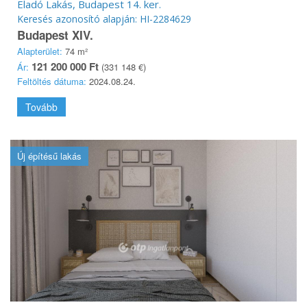
Eladó Lakás, Budapest 14. ker.
Keresés azonosító alapján: HI-2284629
Budapest XIV.
Alapterület:
74 m²
121 200 000 Ft
Ár:
(331 148 €)
Feltöltés dátuma:
2024.08.24.
Tovább
Új építésű lakás