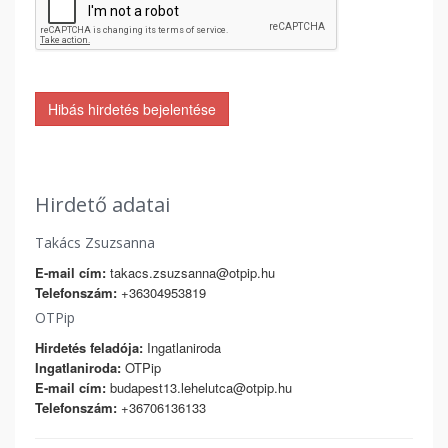
Hibás hirdetés bejelentése
Hirdető adatai
Takács Zsuzsanna
E-mail cím:
takacs.zsuzsanna@otpip.hu
Telefonszám:
+36304953819
OTPip
Hirdetés feladója:
Ingatlaniroda
Ingatlaniroda:
OTPip
E-mail cím:
budapest13.lehelutca@otpip.hu
Telefonszám:
+36706136133