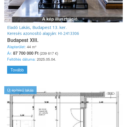
Eladó Lakás, Budapest 13. ker.
Keresés azonosító alapján: HI-2413306
Budapest XIII.
Alapterület:
44 m²
87 700 000 Ft
Ár:
(239 617 €)
Feltöltés dátuma:
2025.05.04.
Tovább
Új építésű lakás