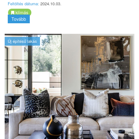
Feltöltés dátuma:
2024.10.03.
klímás
Tovább
Új építésű lakás