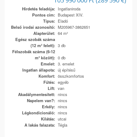
105 990 000 Ft (289 590 €)
Hirdetés feladója:
Ingatlaniroda
Pontos cím:
Budapest XIV.
Típus:
Eladó
Belső irodai azonosító:
M205967-3862651
Alapterület:
64 m²
Egész szobák száma
(12 m² felett):
3 db
Félszobák száma (6-12
m² között):
0 db
Emelet:
3. emelet
Ingatlan állapota:
új építésű
Komfort:
összkomfortos
Fűtés:
egyéb
Lift:
van
Akadálymentesített:
nincs
Napelem van?:
nincs
Erkély:
nincs
Légkondicionáló:
nincs
Kilátás:
utcai
A lakás falazata:
Tégla