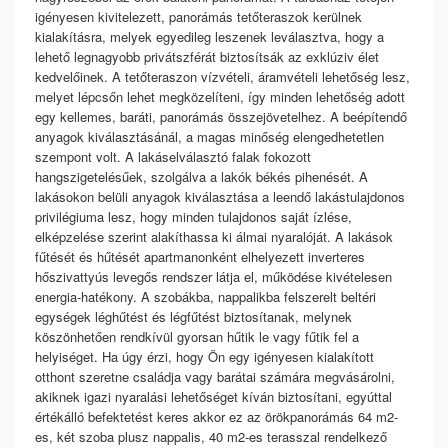
igényesen kivitelezett, panorámás tetőteraszok kerülnek
kialakításra, melyek egyedileg leszenek leválasztva, hogy a
lehető legnagyobb privátszférát biztosítsák az exklúziv élet
kedvelőinek. A tetőteraszon vízvételi, áramvételi lehetőség lesz,
melyet lépcsőn lehet megközelíteni, így minden lehetőség adott
egy kellemes, baráti, panorámás összejövetelhez. A beépítendő
anyagok kiválasztásánál, a magas minőség elengedhetetlen
szempont volt. A lakáselválasztó falak fokozott
hangszigetelésűek, szolgálva a lakók békés pihenését. A
lakásokon belüli anyagok kiválasztása a leendő lakástulajdonos
privilégiuma lesz, hogy minden tulajdonos saját ízlése,
elképzelése szerint alakíthassa ki álmai nyaralóját. A lakások
fűtését és hűtését apartmanonként elhelyezett inverteres
hőszivattyús levegős rendszer látja el, működése kivételesen
energia-hatékony. A szobákba, nappalikba felszerelt beltéri
egységek léghűtést és légfűtést biztosítanak, melynek
köszönhetően rendkívül gyorsan hűtik le vagy fűtik fel a
helyiséget. Ha úgy érzi, hogy Ön egy igényesen kialakított
otthont szeretne családja vagy barátai számára megvásárolni,
akiknek igazi nyaralási lehetőséget kíván biztosítani, egyúttal
értékálló befektetést keres akkor ez az örökpanorámás 64 m2-
es, két szoba plusz nappalis, 40 m2-es terasszal rendelkező