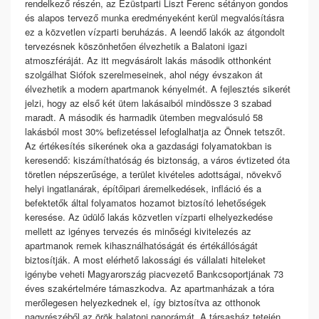
rendelkező részén, az Ezüstparti Liszt Ferenc sétányon gondos
és alapos tervező munka eredményeként kerül megvalósításra
ez a közvetlen vízparti beruházás. A leendő lakók az átgondolt
tervezésnek köszönhetően élvezhetik a Balatoni igazi
atmoszféráját. Az itt megvásárolt lakás második otthonként
szolgálhat Siófok szerelmeseinek, ahol négy évszakon át
élvezhetik a modern apartmanok kényelmét. A fejlesztés sikerét
jelzi, hogy az első két ütem lakásaiból mindössze 3 szabad
maradt. A második és harmadik ütemben megvalósuló 58
lakásból most 30% befizetéssel lefoglalhatja az Önnek tetszőt.
Az értékesítés sikerének oka a gazdasági folyamatokban is
keresendő: kiszámíthatóság és biztonság, a város évtizeted óta
töretlen népszerűsége, a terület kivételes adottságai, növekvő
helyi ingatlanárak, építőipari áremelkedések, infláció és a
befektetők által folyamatos hozamot biztosító lehetőségek
keresése. Az üdülő lakás közvetlen vízparti elhelyezkedése
mellett az igényes tervezés és minőségi kivitelezés az
apartmanok remek kihasználhatóságát és értékállóságát
biztosítják. A most elérhető lakossági és vállalati hiteleket
igénybe veheti Magyarország piacvezető Bankcsoportjának 73
éves szakértelmére támaszkodva. Az apartmanházak a tóra
merőlegesen helyezkednek el, így biztosítva az otthonok
nagyrészéből az örök balatoni panorámát. A társasház tetején