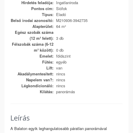
Hirdetés feladója:
Ingatlaniroda
Pontos cím:
Siófok
Típus:
Eladó
Belső irodai azonosító:
M210936-3942735
Alapterület:
64 m²
Egész szobák száma
(12 m² felett):
3 db
Félszobák száma (6-12
m² között):
0 db
Emelet:
földszint
Fűtés:
egyéb
Lift:
van
Akadálymentesített:
nincs
Napelem van?:
nincs
Légkondicionáló:
nincs
Kilátás:
panorámás
Leírás
A Balaton egyik leghangulatosabb páratlan panorámával