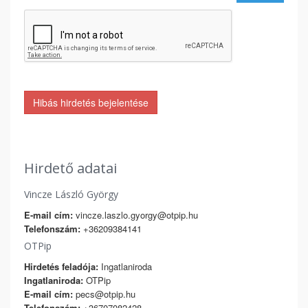
Hibás hirdetés bejelentése
Hirdető adatai
Vincze László György
E-mail cím:
vincze.laszlo.gyorgy@otpip.hu
Telefonszám:
+36209384141
OTPip
Hirdetés feladója:
Ingatlaniroda
Ingatlaniroda:
OTPip
E-mail cím:
pecs@otpip.hu
Telefonszám:
+36707082428