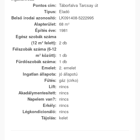
Pontos cím:
Táborfalva Tarcsay út
Típus:
Eladó
Belső irodai azonosító:
LK091408-5222995
Alapterület:
68 m²
Építés éve:
1981
Egész szobák száma
(12 m² felett):
2 db
Félszobák száma (6-12
m² között):
1 db
Fürdőszobák száma:
1 db
Emelet:
2. emelet
Ingatlan állapota:
jó állapotú
Fűtés:
gáz (cirko)
Lift:
nincs
Akadálymentesített:
nincs
Napelem van?:
nincs
Erkély:
nincs
Légkondicionáló:
nincs
Tájolás:
kelet