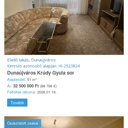
Eladó lakás, Dunaújváros
Keresés azonosító alapján: HI-2523824
Dunaújváros Krúdy Gyula sor
Alapterület:
51 m²
32 500 000 Ft
Ár:
(88 798 €)
Feltöltés dátuma:
2026.01.19.
Tovább
Csúsztatott zsalus