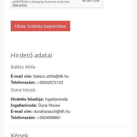
Hibás hirdetés bejelentése
Hirdető adatai
Balázs Attila
E-mail cím:
balazs.attila@dh.hu
Telefonszám:
+36302572123
Duna House
Hirdetés feladója:
Ingatlaniroda
Ingatlaniroda:
Duna House
E-mail cím:
dunaharaszti@dh.hu
Telefonszám:
+3624958661
Képek