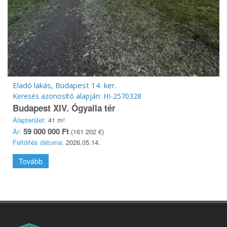
Eladó lakás, Budapest 14. ker.
Keresés azonosító alapján: HI-2570328
Budapest XIV. Ógyalla tér
Alapterület:
41 m²
59 000 000 Ft
Ár:
(161 202 €)
Feltöltés dátuma:
2026.05.14.
Tovább