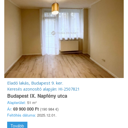
Eladó lakás, Budapest 9. ker.
Keresés azonosító alapján: HI-2507821
Budapest IX. Napfény utca
Alapterület:
51 m²
69 900 000 Ft
Ár:
(190 984 €)
Feltöltés dátuma:
2025.12.01.
Tovább