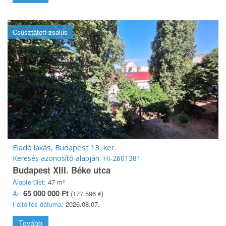
Csúsztatott zsalus
Eladó lakás, Budapest 13. ker.
Keresés azonosító alapján: HI-2601381
Budapest XIII. Béke utca
Alapterület:
47 m²
65 000 000 Ft
Ár:
(177 596 €)
Feltöltés dátuma:
2026.08.07.
Tovább