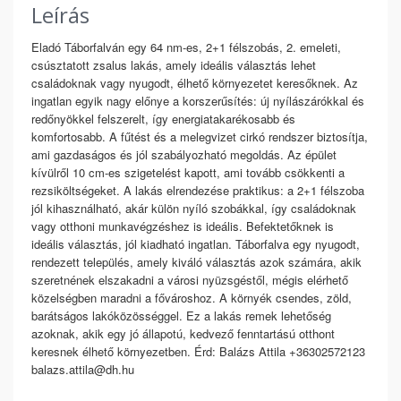
Leírás
Eladó Táborfalván egy 64 nm-es, 2+1 félszobás, 2. emeleti,
csúsztatott zsalus lakás, amely ideális választás lehet
családoknak vagy nyugodt, élhető környezetet keresőknek. Az
ingatlan egyik nagy előnye a korszerűsítés: új nyílászárókkal és
redőnyökkel felszerelt, így energiatakarékosabb és
komfortosabb. A fűtést és a melegvizet cirkó rendszer biztosítja,
ami gazdaságos és jól szabályozható megoldás. Az épület
kívülről 10 cm-es szigetelést kapott, ami tovább csökkenti a
rezsiköltségeket. A lakás elrendezése praktikus: a 2+1 félszoba
jól kihasználható, akár külön nyíló szobákkal, így családoknak
vagy otthoni munkavégzéshez is ideális. Befektetőknek is
ideális választás, jól kiadható ingatlan. Táborfalva egy nyugodt,
rendezett település, amely kiváló választás azok számára, akik
szeretnének elszakadni a városi nyüzsgéstől, mégis elérhető
közelségben maradni a fővároshoz. A környék csendes, zöld,
barátságos lakóközösséggel. Ez a lakás remek lehetőség
azoknak, akik egy jó állapotú, kedvező fenntartású otthont
keresnek élhető környezetben. Érd: Balázs Attila +36302572123
balazs.attila@dh.hu