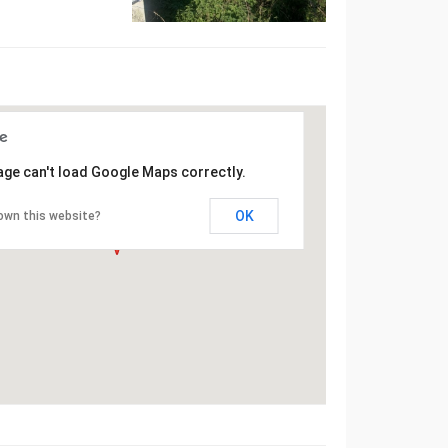
age can't load Google Maps correctly.
OK
own this website?