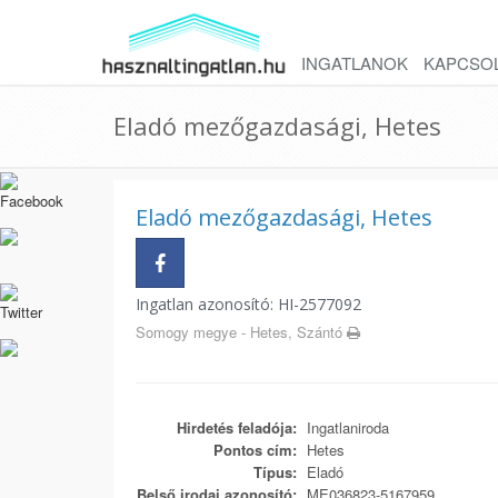
INGATLANOK
KAPCSO
Eladó mezőgazdasági, Hetes
Eladó mezőgazdasági, Hetes
Ingatlan azonosító: HI-2577092
Somogy megye - Hetes, Szántó
Hirdetés feladója:
Ingatlaniroda
Pontos cím:
Hetes
Típus:
Eladó
Belső irodai azonosító:
ME036823-5167959