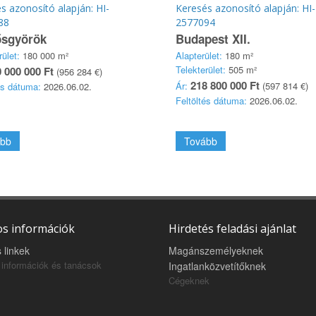
s azonosító alapján: HI-
Keresés azonosító alapján: HI-
88
2577094
ősgyörök
Budapest XII.
rület:
180 000 m²
Alapterület:
180 m²
Telekterület:
505 m²
 000 000 Ft
(956 284 €)
218 800 000 Ft
Ár:
(597 814 €)
és dátuma:
2026.06.02.
Feltöltés dátuma:
2026.06.02.
bb
Tovább
s információk
Hirdetés feladási ajánlat
 linkek
Magánszemélyeknek
információk és tanácsok
Ingatlanközvetítőknek
Cégeknek