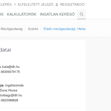
ELÉPÉS
ELFELEJTETT JELSZÓ
REGISZTRÁCIÓ
US
KALKULÁTOROK
INGATLAN KERESŐ
Mezőgazdaság
Szántó
Eladó mezőgazdasági, Hetes
datai
s.kata@dh.hu
36309379175
ja:
Ingatlaniroda
Duna House
torbagy@dh.hu
3623388828