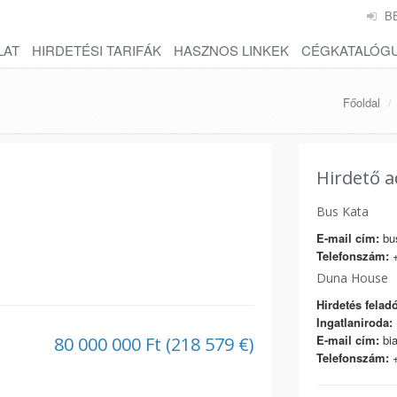
B
LAT
HIRDETÉSI TARIFÁK
HASZNOS LINKEK
CÉGKATALÓG
Főoldal
Hirdető a
Bus Kata
E-mail cím:
bu
Telefonszám:
+
Duna House
Hirdetés feladó
Ingatlaniroda:
E-mail cím:
bia
80 000 000 Ft (218 579 €)
Telefonszám:
+