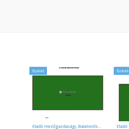
Szántó
Szántó
Eladó mezőgazdasági, Balatonőszöd