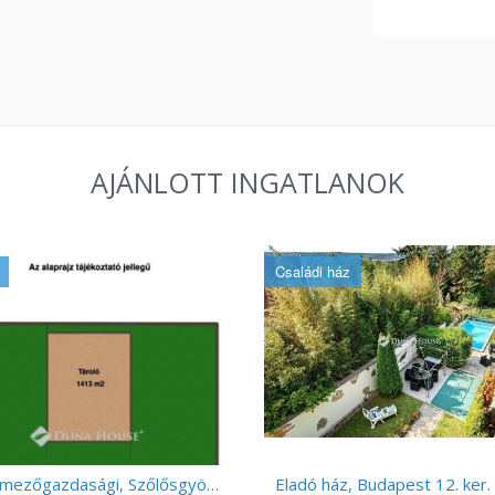
AJÁNLOTT INGATLANOK
Családi ház
Eladó mezőgazdasági, Szőlősgyörök
Eladó ház, Budapest 12. ker.