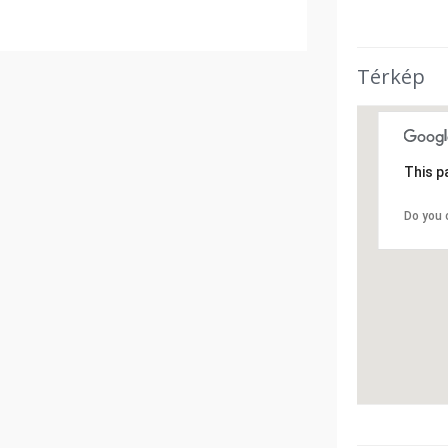
Térkép
This p
Do you 