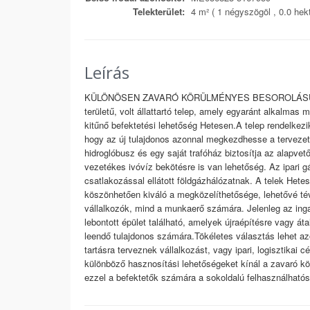
Telekterület:
4 m² ( 1 négyszögöl , 0.0 hektá
Leírás
KÜLÖNÖSEN ZAVARÓ KÖRÜLMÉNYES BESOROLÁSÚ IPA
területű, volt állattartó telep, amely egyaránt alkalmas 
kitűnő befektetési lehetőség Hetesen.A telep rendelkez
hogy az új tulajdonos azonnal megkezdhesse a tervezett
hidroglóbusz és egy saját trafóház biztosítja az alapvető
vezetékes ivóvíz bekötésre is van lehetőség. Az ipari g
csatlakozással ellátott földgázhálózatnak. A telek Hete
köszönhetően kiváló a megközelíthetősége, lehetővé té
vállalkozók, mind a munkaerő számára. Jelenleg az ingat
lebontott épület található, amelyek újraépítésre vagy át
leendő tulajdonos számára.Tökéletes választás lehet a
tartásra terveznek vállalkozást, vagy ipari, logisztikai 
különböző hasznosítási lehetőségeket kínál a zavaró k
ezzel a befektetők számára a sokoldalú felhasználhatós