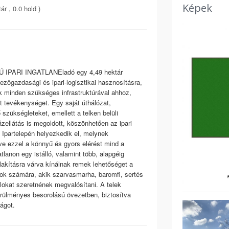
Képek
r , 0.0 hold )
RI INGATLANEladó egy 4,49 hektár
mezőgazdasági és ipari-logisztikai hasznosításra,
ik minden szükséges infrastruktúrával ahhoz,
 tevékenységet. Egy saját úthálózat,
 szükségleteket, emellett a telken belüli
ázellátás is megoldott, köszönhetően az ipari
s Ipartelepén helyezkedik el, melynek
ve ezzel a könnyű és gyors elérést mind a
lanon egy istálló, valamint több, alapgéig
alakításra várva kínálnak remek lehetőséget a
zok számára, akik szarvasmarha, baromfi, sertés
célokat szeretnének megvalósítani. A telek
örülményes besorolású övezetben, biztosítva
ágot.