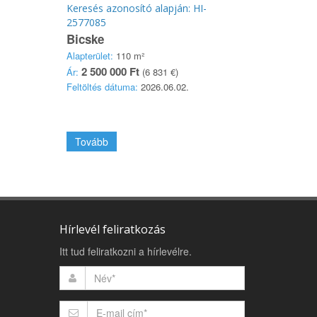
Keresés azonosító alapján: HI-
2577085
Bicske
Alapterület:
110 m²
2 500 000 Ft
Ár:
(6 831 €)
Feltöltés dátuma:
2026.06.02.
Tovább
Hírlevél feliratkozás
Itt tud feliratkozni a hírlevélre.