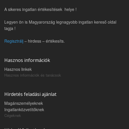
A sikeres ingatlan értékesítések helye !
Legyen ön is Magyarország legnagyobb ingatlan kereső oldal
tagja !
Regisztrálj
– hirdess – értékesíts.
Hasznos információk
Hasznos linkek
Hasznos információk és tanácsok
Hirdetés feladási ajánlat
Magánszemélyeknek
Ingatlanközvetítőknek
Cégeknek