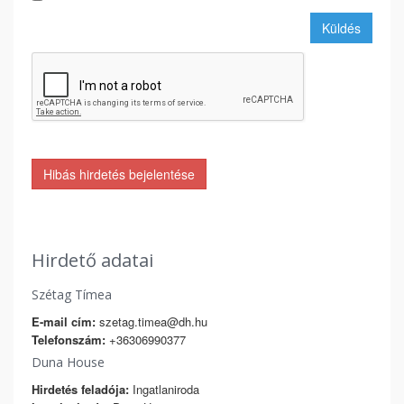
Küldés
Hibás hirdetés bejelentése
Hirdető adatai
Szétag Tímea
E-mail cím:
szetag.timea@dh.hu
Telefonszám:
+36306990377
Duna House
Hirdetés feladója:
Ingatlaniroda