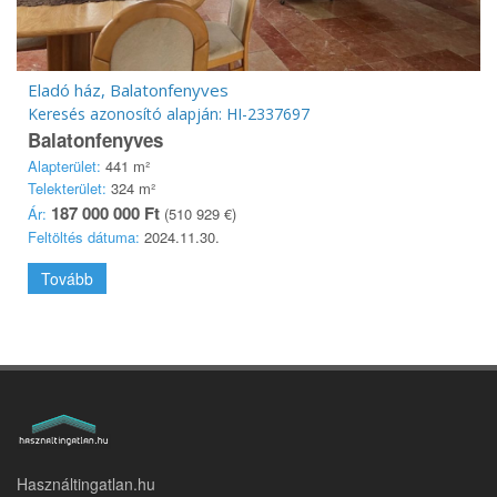
Eladó ház, Balatonfenyves
Keresés azonosító alapján: HI-2337697
Balatonfenyves
Alapterület:
441 m²
Telekterület:
324 m²
187 000 000 Ft
Ár:
(510 929 €)
Feltöltés dátuma:
2024.11.30.
Tovább
Használtingatlan.hu