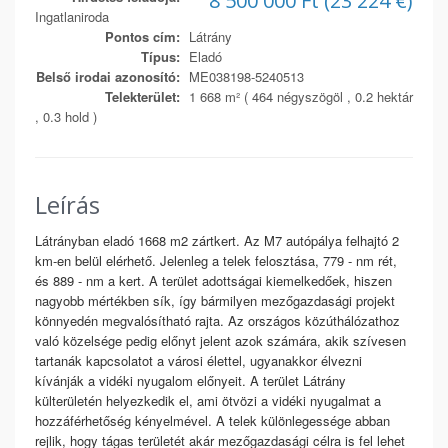
8 500 000 Ft (23 224 €)
Ingatlaniroda
Pontos cím:
Látrány
Típus:
Eladó
Belső irodai azonosító:
ME038198-5240513
Telekterület:
1 668 m² ( 464 négyszögöl , 0.2 hektár
, 0.3 hold )
Leírás
Látrányban eladó 1668 m2 zártkert. Az M7 autópálya felhajtó 2
km-en belül elérhető. Jelenleg a telek felosztása, 779 - nm rét,
és 889 - nm a kert. A terület adottságai kiemelkedőek, hiszen
nagyobb mértékben sík, így bármilyen mezőgazdasági projekt
könnyedén megvalósítható rajta. Az országos közúthálózathoz
való közelsége pedig előnyt jelent azok számára, akik szívesen
tartanák kapcsolatot a városi élettel, ugyanakkor élvezni
kívánják a vidéki nyugalom előnyeit. A terület Látrány
külterületén helyezkedik el, ami ötvözi a vidéki nyugalmat a
hozzáférhetőség kényelmével. A telek különlegessége abban
rejlik, hogy tágas területét akár mezőgazdasági célra is fel lehet