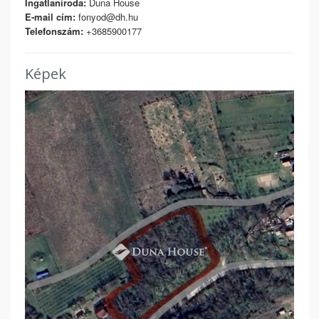
Ingatlaniroda:
Duna House
E-mail cím:
fonyod@dh.hu
Telefonszám:
+3685900177
Képek