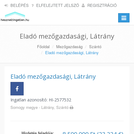
BELÉPÉS
ELFELEJTETT JELSZÓ
REGISZTRÁCIÓ
Toggle
navigat
Eladó mezőgazdasági, Látrány
Főoldal
Mezőgazdaság
Szántó
Eladó mezőgazdasági, Látrány
Eladó mezőgazdasági, Látrány
Ingatlan azonosító: HI-2577532
Somogy megye - Látrány, Szántó
Hirdetés feladója: