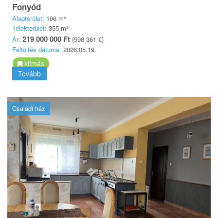
Fonyód
Alapterület:
106 m²
Telekterület:
355 m²
219 000 000 Ft
Ár:
(598 361 €)
Feltöltés dátuma:
2026.05.19.
klímás
Tovább
Családi ház