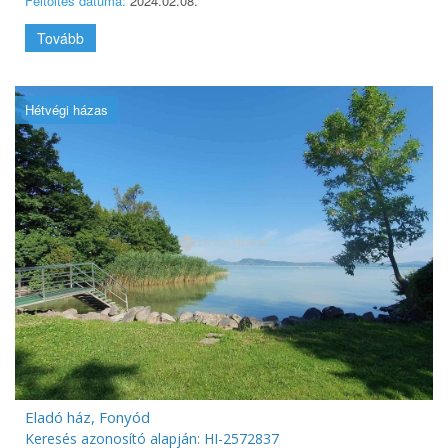
Feltöltés dátuma:
2024.02.08.
Tovább
Hétvégi házas
Eladó ház, Fonyód
Keresés azonosító alapján: HI-2572837