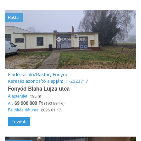
Raktár
Eladó tároló/Raktár, Fonyód
Keresés azonosító alapján: HI-2523717
Fonyód Blaha Lujza utca
Alapterület:
195 m²
69 900 000 Ft
Ár:
(190 984 €)
Feltöltés dátuma:
2026.01.17.
Tovább