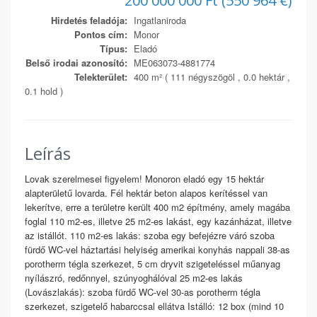
200 000 000 Ft (550 964 €)
Hirdetés feladója:
Ingatlaniroda
Pontos cím:
Monor
Típus:
Eladó
Belső irodai azonosító:
ME063073-4881774
Telekterület:
400 m² ( 111 négyszögöl , 0.0 hektár ,
0.1 hold )
Leírás
Lovak szerelmesei figyelem! Monoron eladó egy 15 hektár
alapterületű lovarda. Fél hektár beton alapos kerítéssel van
lekerítve, erre a területre került 400 m2 építmény, amely magába
foglal 110 m2-es, illetve 25 m2-es lakást, egy kazánházat, illetve
az istállót. 110 m2-es lakás: szoba egy befejézre váró szoba
fürdő WC-vel háztartási helyiség amerikai konyhás nappali 38-as
porotherm tégla szerkezet, 5 cm dryvit szigeteléssel műanyag
nyílászró, redőnnyel, szúnyoghálóval 25 m2-es lakás
(Lovászlakás): szoba fürdő WC-vel 30-as porotherm tégla
szerkezet, szigetelő habarccsal ellátva Istálló: 12 box (mind 10