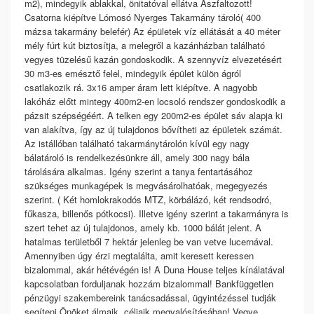
m2), mindegyik ablakkal, önitatóval ellátva Aszfaltozott!
Csatorna kiépítve Lómosó Nyerges Takarmány tároló( 400
mázsa takarmány belefér) Az épületek víz ellátását a 40 méter
mély fúrt kút biztosítja, a melegről a kazánházban található
vegyes tüzelésű kazán gondoskodik. A szennyvíz elvezetésért
30 m3-es emésztő felel, mindegyik épület külön ágról
csatlakozik rá. 3x16 amper áram lett kiépítve. A nagyobb
lakóház előtt mintegy 400m2-en locsoló rendszer gondoskodik a
pázsit szépségéért. A telken egy 200m2-es épület sáv alapja ki
van alakítva, így az új tulajdonos bővítheti az épületek számát.
Az istállóban található takarmánytárolón kívül egy nagy
bálatároló is rendelkezésünkre áll, amely 300 nagy bála
tárolására alkalmas. Igény szerint a tanya fentartásához
szükséges munkagépek is megvásárolhatóak, megegyezés
szerint. ( Két homlokrakodós MTZ, körbálázó, két rendsodró,
fűkasza, billenős pótkocsi). Illetve igény szerint a takarmányra is
szert tehet az új tulajdonos, amely kb. 1000 bálát jelent. A
hatalmas területből 7 hektár jelenleg be van vetve lucernával.
Amennyiben úgy érzi megtalálta, amit keresett keressen
bizalommal, akár hétévégén is! A Duna House teljes kínálatával
kapcsolatban forduljanak hozzám bizalommal! Bankfüggetlen
pénzügyi szakembereink tanácsadással, ügyintézéssel tudják
segíteni Önöket álmaik, céljaik megvalósításában! Vegye