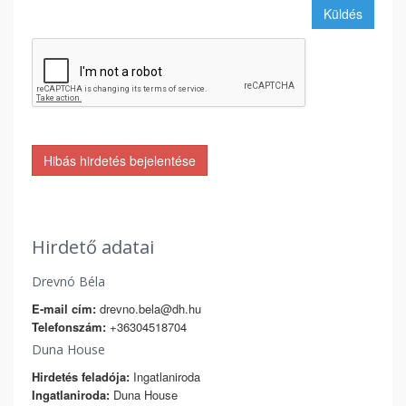
Küldés
Hibás hirdetés bejelentése
Hirdető adatai
Drevnó Béla
E-mail cím:
drevno.bela@dh.hu
Telefonszám:
+36304518704
Duna House
Hirdetés feladója:
Ingatlaniroda
Ingatlaniroda:
Duna House