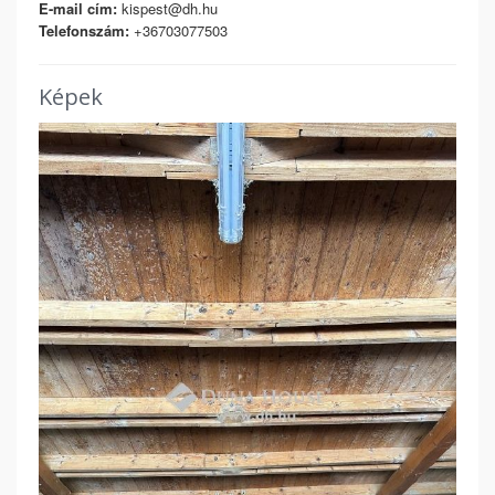
E-mail cím:
kispest@dh.hu
Telefonszám:
+36703077503
Képek