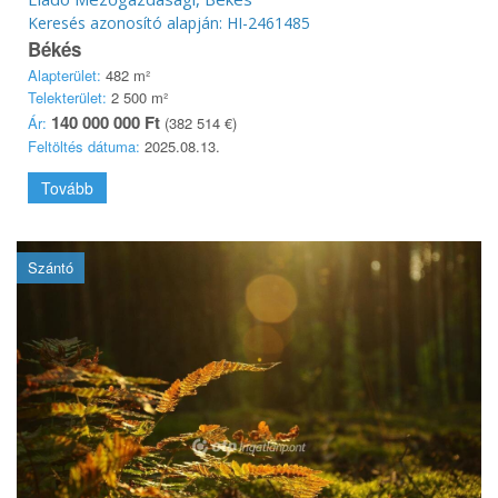
Keresés azonosító alapján: HI-2461485
Békés
Alapterület:
482 m²
Telekterület:
2 500 m²
140 000 000 Ft
Ár:
(382 514 €)
Feltöltés dátuma:
2025.08.13.
Tovább
Szántó