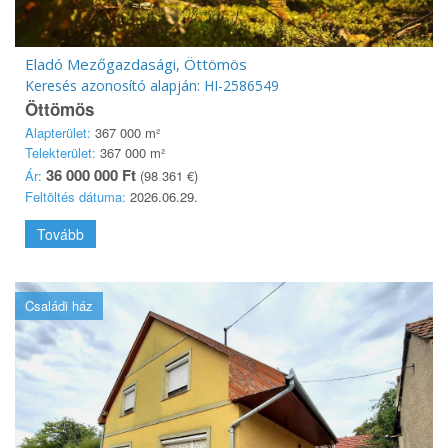
Eladó Mezőgazdasági, Öttömös
Keresés azonosító alapján: HI-2586549
Öttömös
Alapterület:
367 000 m²
Telekterület:
367 000 m²
36 000 000 Ft
Ár:
(98 361 €)
Feltöltés dátuma:
2026.06.29.
Tovább
Családi ház