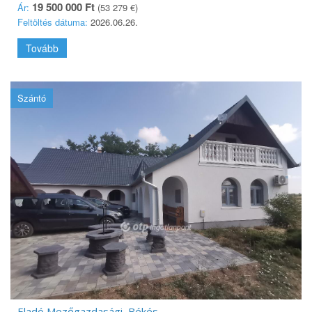
19 500 000 Ft
Ár:
(53 279 €)
Feltöltés dátuma:
2026.06.26.
Tovább
Szántó
Eladó Mezőgazdasági, Békés