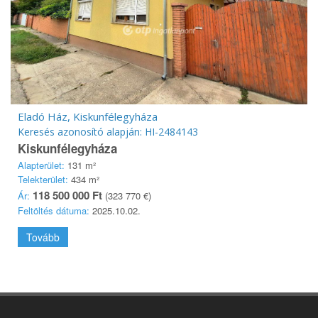
Eladó Ház, Kiskunfélegyháza
Keresés azonosító alapján: HI-2484143
Kiskunfélegyháza
Alapterület:
131 m²
Telekterület:
434 m²
118 500 000 Ft
Ár:
(323 770 €)
Feltöltés dátuma:
2025.10.02.
Tovább