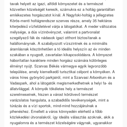
tavak helyett az igazi, alföldi környezetet és a természet
közvetlen közelségét keresik, számukra ez a holtág garantáltan
emlékezetes horgászatot kínál. A Nagyfoki-holtág a jellegzetes
Körös-menti holtágrendszer szerves része, amely 35 hektáros
kiterjedésű vízfelületével várja a látogatókat. A meder változatos
mélysége, a dús vízinövényzet, valamint a partvonalat
szegélyező fák és nádasok igazi otthont biztosítanak a
halállománynak. A szabályozott vízszintnek és a minimális
áramlásnak köszönhetően a tó ideális helyszín az év minden
szakában a nyugodt, zavartalan kikapcsolódásra. A környezet
háborítatlan karaktere minden horgász számára különleges
élményt nyújt. Szarvas Békés vármegye egyik legvonzóbb
települése, amely kiemelkedő turisztikai célpont a környéken. A
város híres gyönyörű parkjairól, mint a Szarvasi Arborétum és a
Vadaspark, ahol a látogatók megismerkedhetnek a helyi fa- és
állatvilággal. A környék tökéletes hely a természet
szerelmeseinek, hiszen a várost körülvevő természet
varázslatos hangulata, a szabadidős tevékenységek, mint a
túrázás és a vízi sportok, mind-mind hozzájárulnak a
pihenéshez. Emellett a város könnyedén elérhető a főbb
közlekedési útvonalakról, így ideális választás azoknak, akik a
nyugalomra és a természet közelségére vágynak, ugyanakkor