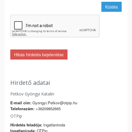
Küldés
Hibás hirdetés bejelentése
Hirdető adatai
Petkov Gyöngyi Katalin
E-mail cím:
Gyongyi.Petkov@otpip.hu
Telefonszám:
+36209852665
OTPip
Hirdetés feladója:
Ingatlaniroda
Ingatlaniroda:
OTPip