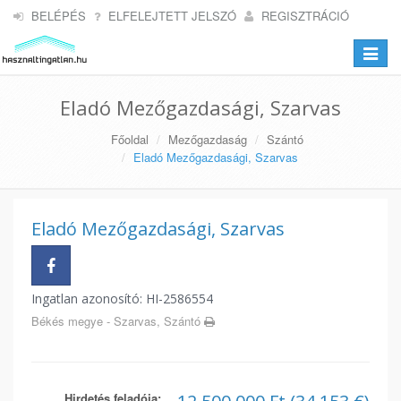
BELÉPÉS
ELFELEJTETT JELSZÓ
REGISZTRÁCIÓ
Toggle
navigat
Eladó Mezőgazdasági, Szarvas
Főoldal
Mezőgazdaság
Szántó
Eladó Mezőgazdasági, Szarvas
Eladó Mezőgazdasági, Szarvas
Ingatlan azonosító: HI-2586554
Békés megye - Szarvas, Szántó
Hirdetés feladója: