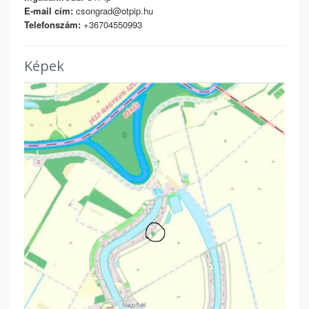
E-mail cím:
csongrad@otpip.hu
Telefonszám:
+36704550993
Képek