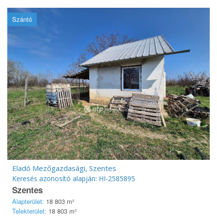
Szántó
Eladó Mezőgazdasági, Szentes
Keresés azonosító alapján: HI-2585895
Szentes
Alapterület:
18 803 m²
Telekterület:
18 803 m²