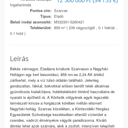
12 500 000 Ft (34 153 €)
Ingatlaniroda
Pontos cím:
Szarvas
Típus:
Eladó
Belső irodai azonosító:
M332301-5260421
Telekterület:
859 m² ( 239 négyszögöl , 0.1 hektár ,
0.1 hold )
Leírás
Békés vármegye. Eladásra kínálunk Szarvason a Nagyfoki-
Holtágon egy kert besorolású, 859 nm-es 2,24 AK értékű
zártkertet, mely a víz túlsó oldalán található. Jelenleg
gondozatlan, fákkal, bokrokkal erősen benőtt telek alkalmas
gyümölcsös kialakításra, hobbitelekként történő használatra de
nyaraló is építhető rá. A Körösök völgyének egyik legszebb
természeti kincse a horgászok körében méltán elismert
Nagyfoki-holtág. Szarvas közelében, a Körösvidéki Horgász
Egyesületek Szövetsége kezelésében elterülő vízterület a
csendes, vadvízi élményekre vágyók paradicsoma. Kiváló
döntés lehet azok számára, akik a zsúfolt, intenzíven telepített