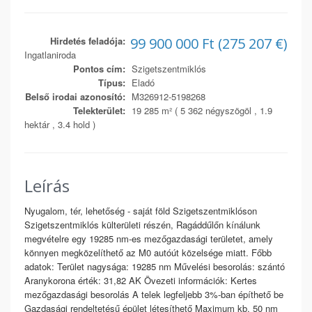
Hirdetés feladója:
99 900 000 Ft (275 207 €)
Ingatlaniroda
Pontos cím:
Szigetszentmiklós
Típus:
Eladó
Belső irodai azonosító:
M326912-5198268
Telekterület:
19 285 m² ( 5 362 négyszögöl , 1.9
hektár , 3.4 hold )
Leírás
Nyugalom, tér, lehetőség - saját föld Szigetszentmiklóson
Szigetszentmiklós külterületi részén, Ragáddűlőn kínálunk
megvételre egy 19285 nm-es mezőgazdasági területet, amely
könnyen megközelíthető az M0 autóút közelsége miatt. Főbb
adatok: Terület nagysága: 19285 nm Művelési besorolás: szántó
Aranykorona érték: 31,82 AK Övezeti információk: Kertes
mezőgazdasági besorolás A telek legfeljebb 3%-ban építhető be
Gazdasági rendeltetésű épület létesíthető Maximum kb. 50 nm