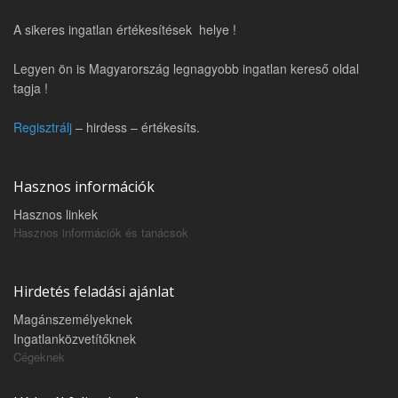
A sikeres ingatlan értékesítések helye !
Legyen ön is Magyarország legnagyobb ingatlan kereső oldal
tagja !
Regisztrálj
– hirdess – értékesíts.
Hasznos információk
Hasznos linkek
Hasznos információk és tanácsok
Hirdetés feladási ajánlat
Magánszemélyeknek
Ingatlanközvetítőknek
Cégeknek