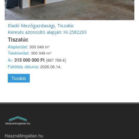
Eladó Mezőgazdasági, Tiszalúc
Keresés azonosító alapján: HI-2582293
Tiszalúc
Alapterület:
300 049 m²
Telekterület:
300 049 m²
315 000 000 Ft
Ár:
(867 769 €)
Feltöltés dátuma:
2026.06.14.
Tovább
Használtingatlan.hu