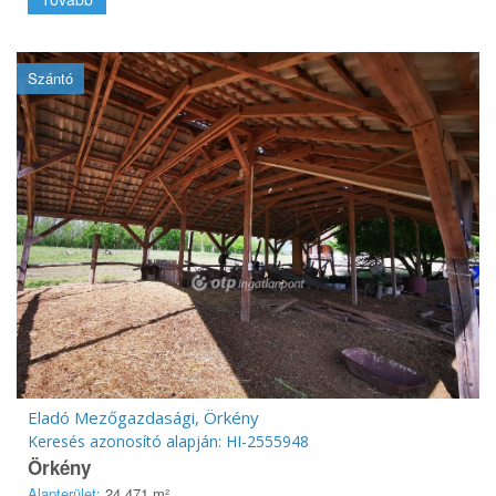
Szántó
Eladó Mezőgazdasági, Örkény
Keresés azonosító alapján: HI-2555948
Örkény
Alapterület:
24 471 m²