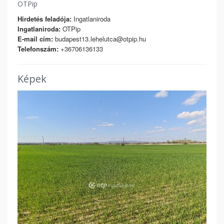
OTPip
Hirdetés feladója:
Ingatlaniroda
Ingatlaniroda:
OTPip
E-mail cím:
budapest13.lehelutca@otpip.hu
Telefonszám:
+36706136133
Képek