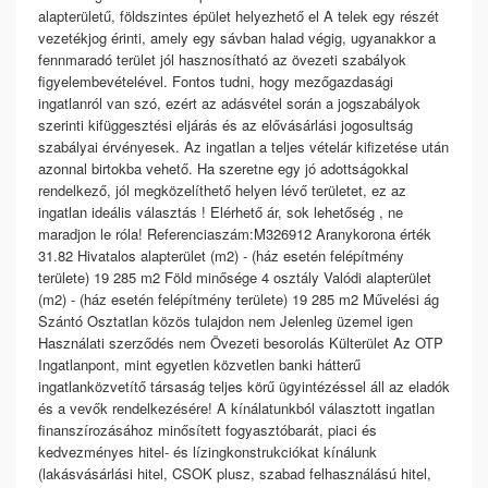
alapterületű, földszintes épület helyezhető el A telek egy részét
vezetékjog érinti, amely egy sávban halad végig, ugyanakkor a
fennmaradó terület jól hasznosítható az övezeti szabályok
figyelembevételével. Fontos tudni, hogy mezőgazdasági
ingatlanról van szó, ezért az adásvétel során a jogszabályok
szerinti kifüggesztési eljárás és az elővásárlási jogosultság
szabályai érvényesek. Az ingatlan a teljes vételár kifizetése után
azonnal birtokba vehető. Ha szeretne egy jó adottságokkal
rendelkező, jól megközelíthető helyen lévő területet, ez az
ingatlan ideális választás ! Elérhető ár, sok lehetőség , ne
maradjon le róla! Referenciaszám:M326912 Aranykorona érték
31.82 Hivatalos alapterület (m2) - (ház esetén felépítmény
területe) 19 285 m2 Föld minősége 4 osztály Valódi alapterület
(m2) - (ház esetén felépítmény területe) 19 285 m2 Művelési ág
Szántó Osztatlan közös tulajdon nem Jelenleg üzemel igen
Használati szerződés nem Övezeti besorolás Külterület Az OTP
Ingatlanpont, mint egyetlen közvetlen banki hátterű
ingatlanközvetítő társaság teljes körű ügyintézéssel áll az eladók
és a vevők rendelkezésére! A kínálatunkból választott ingatlan
finanszírozásához minősített fogyasztóbarát, piaci és
kedvezményes hitel- és lízingkonstrukciókat kínálunk
(lakásvásárlási hitel, CSOK plusz, szabad felhasználású hitel,