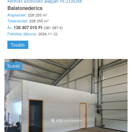
Keresés azonosító alapján: HI-2330268
Balatonederics
Alapterület:
228 255 m²
Telekterület:
228 255 m²
138 407 010 Ft
Ár:
(381 287 €)
Feltöltés dátuma:
2024.11.12.
Tovább
Szántó