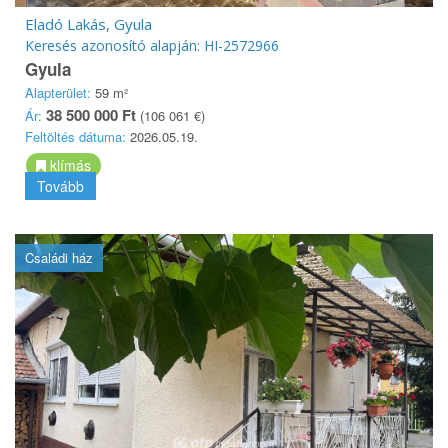
Eladó Lakás, Gyula
Keresés azonosító alapján: HI-2572966
Gyula
Alapterület:
59 m²
38 500 000 Ft
Ár:
(106 061 €)
Feltöltés dátuma:
2026.05.19.
klímás
Tovább
Családi ház