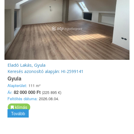
Eladó Lakás, Gyula
Keresés azonosító alapján: HI-2599141
Gyula
Alapterület:
111 m²
82 000 000 Ft
Ár:
(225 895 €)
Feltöltés dátuma:
2026.08.04.
klímás
Tovább