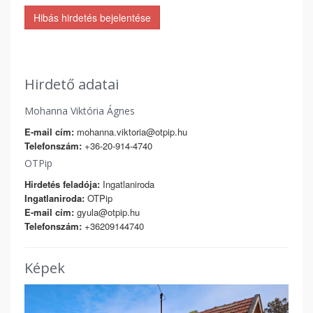
Hibás hirdetés bejelentése
Hirdető adatai
Mohanna Viktória Ágnes
E-mail cím:
mohanna.viktoria@otpip.hu
Telefonszám:
+36-20-914-4740
OTPip
Hirdetés feladója:
Ingatlaniroda
Ingatlaniroda:
OTPip
E-mail cím:
gyula@otpip.hu
Telefonszám:
+36209144740
Képek