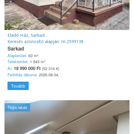
Eladó Ház, Sarkad
Keresés azonosító alapján: HI-2599138
Sarkad
Alapterület:
63 m²
Telekterület:
1 643 m²
18 990 000 Ft
Ár:
(52 314 €)
Feltöltés dátuma:
2026.08.04.
Tovább
Tégla lakás