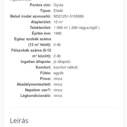
Pontos cím:
Gyula
Típus:
Eladó
Belső irodai azonosító:
M321251-5150689
Alapterület:
15 m²
Telekterület:
1 066 m² ( 296 négyszögöl )
Építés éve:
1985
Egész szobák száma
(12 m² felett):
0 db
Félszobák száma (6-12
m² között):
2 db
Ingatlan állapota:
jó állapotú
Komfort:
komfort nélküli
Fűtés:
egyéb
Pince:
nincs
Akadálymentesített:
nincs
Napelem van?:
nincs
Légkondicionáló:
nincs
Leírás