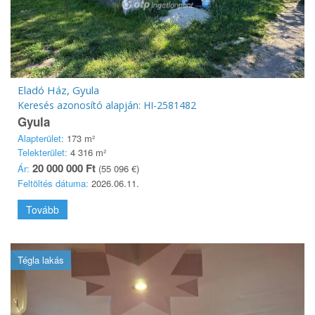
Eladó Ház, Gyula
Keresés azonosító alapján: HI-2581482
Gyula
Alapterület:
173 m²
Telekterület:
4 316 m²
20 000 000 Ft
Ár:
(55 096 €)
Feltöltés dátuma:
2026.06.11.
Tovább
Tégla lakás