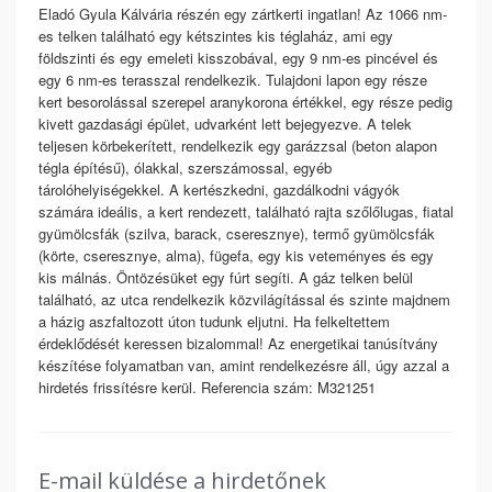
Eladó Gyula Kálvária részén egy zártkerti ingatlan! Az 1066 nm-
es telken található egy kétszintes kis téglaház, ami egy
földszinti és egy emeleti kisszobával, egy 9 nm-es pincével és
egy 6 nm-es terasszal rendelkezik. Tulajdoni lapon egy része
kert besorolással szerepel aranykorona értékkel, egy része pedig
kivett gazdasági épület, udvarként lett bejegyezve. A telek
teljesen körbekerített, rendelkezik egy garázzsal (beton alapon
tégla építésű), ólakkal, szerszámossal, egyéb
tárolóhelyiségekkel. A kertészkedni, gazdálkodni vágyók
számára ideális, a kert rendezett, található rajta szőlőlugas, fiatal
gyümölcsfák (szilva, barack, cseresznye), termő gyümölcsfák
(körte, cseresznye, alma), fügefa, egy kis veteményes és egy
kis málnás. Öntözésüket egy fúrt segíti. A gáz telken belül
található, az utca rendelkezik közvilágítással és szinte majdnem
a házig aszfaltozott úton tudunk eljutni. Ha felkeltettem
érdeklődését keressen bizalommal! Az energetikai tanúsítvány
készítése folyamatban van, amint rendelkezésre áll, úgy azzal a
hirdetés frissítésre kerül. Referencia szám: M321251
E-mail küldése a hirdetőnek