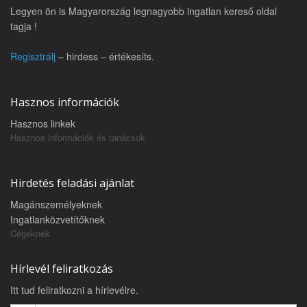
Legyen ön is Magyarország legnagyobb ingatlan kereső oldal
tagja !
Regisztrálj
– hirdess – értékesíts.
Hasznos információk
Hasznos linkek
Hasznos információk és tanácsok
Hirdetés feladási ajánlat
Magánszemélyeknek
Ingatlanközvetítőknek
Cégeknek
Hírlevél feliratkozás
Itt tud feliratkozni a hírlevélre.