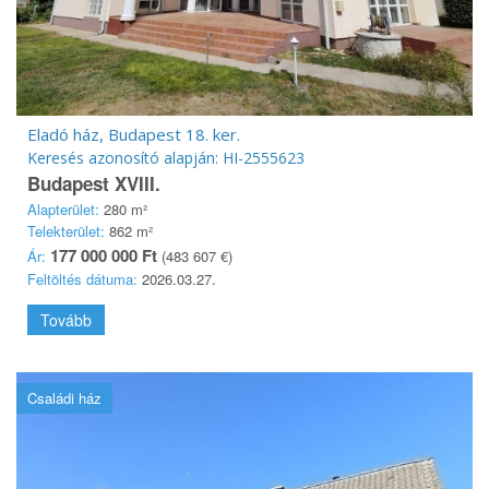
Eladó ház, Budapest 18. ker.
Keresés azonosító alapján: HI-2555623
Budapest XVIII.
Alapterület:
280 m²
Telekterület:
862 m²
177 000 000 Ft
Ár:
(483 607 €)
Feltöltés dátuma:
2026.03.27.
Tovább
Családi ház