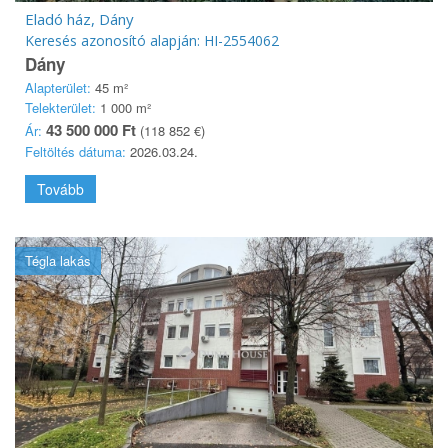
Eladó ház, Dány
Keresés azonosító alapján: HI-2554062
Dány
Alapterület:
45 m²
Telekterület:
1 000 m²
43 500 000 Ft
Ár:
(118 852 €)
Feltöltés dátuma:
2026.03.24.
Tovább
Tégla lakás