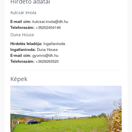
Hirdető adatai
Kulcsár Imola
E-mail cím:
kulcsar.imola@dh.hu
Telefonszám:
+36202404146
Duna House
Hirdetés feladója:
Ingatlaniroda
Ingatlaniroda:
Duna House
E-mail cím:
gyomro@dh.hu
Telefonszám:
+3629263520
Képek