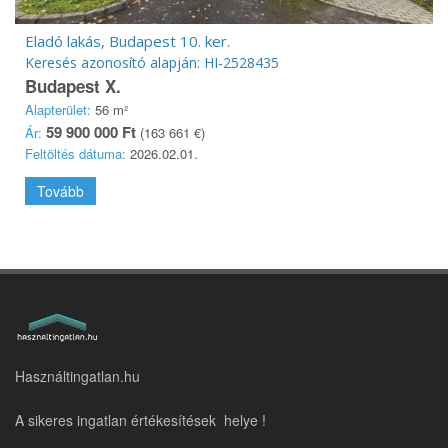
Eladó lakás, Budapest 10. ker.
Keresés azonosító alapján: HI-2528435
Budapest X.
Alapterület:
56 m²
59 900 000 Ft
Ár:
(163 661 €)
Feltöltés dátuma:
2026.02.01.
Tovább
Használtingatlan.hu
A sikeres ingatlan értékesítések helye !