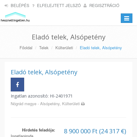
BELÉPÉS
ELFELEJTETT JELSZÓ
REGISZTRÁCIÓ
Toggle
navigat
Eladó telek, Alsópetény
Főoldal
Telek
Külterületi
Eladó telek, Alsópetény
Eladó telek, Alsópetény
Ingatlan azonosító: HI-2401971
Nógrád megye - Alsópetény, Külterületi
Hirdetés feladója:
8 900 000 Ft (24 317 €)
Ingatlaniroda