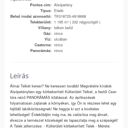
Pontos cím:
Alsópetény
Típus:
Eladó
Belső irodai azonosító:
TK018725-4918668
Telekterület:
1 195 m² ( 332 négyszögöl )
Villany:
telken belül
Gáz:
nincs
Víz:
utcában
Csatorna:
nincs
Panorámás:
nincs
Leírás
Álmai Telkét keresi? Ne keressen tovább! Megvételre kínálok
Alsópetényben egy körbekerített Külterületi Telket, a festői Cser-
tóra néző PANORÁMÁS kilátással. Az építkezések
folyamatosan zajlanak a környéken, így Ön is részese lehet egy
fejlődő lakóközösségnek! Ne hagyja ki ezt a kivételes
lehetőséget! Érdeklődjön még ma, és valósítsa meg álmait,
élvezze a természet közelségét és tapasztalja meg a szépségét!
A Telek jellemzése: - Külterületi körbekerített Telek - Mérete: