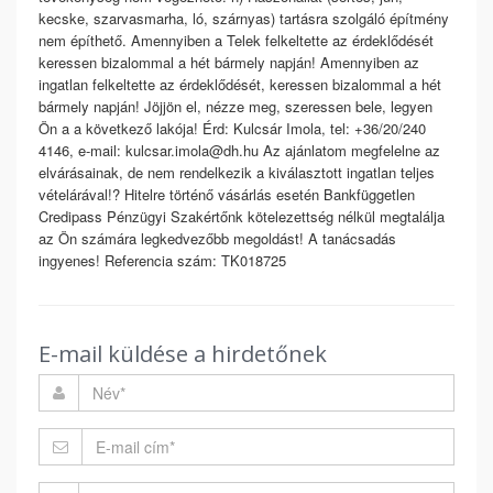
kecske, szarvasmarha, ló, szárnyas) tartásra szolgáló építmény
nem építhető. Amennyiben a Telek felkeltette az érdeklődését
keressen bizalommal a hét bármely napján! Amennyiben az
ingatlan felkeltette az érdeklődését, keressen bizalommal a hét
bármely napján! Jöjjön el, nézze meg, szeressen bele, legyen
Ön a a következő lakója! Érd: Kulcsár Imola, tel: +36/20/240
4146, e-mail: kulcsar.imola@dh.hu Az ajánlatom megfelelne az
elvárásainak, de nem rendelkezik a kiválasztott ingatlan teljes
vételárával!? Hitelre történő vásárlás esetén Bankfüggetlen
Credipass Pénzügyi Szakértőnk kötelezettség nélkül megtalálja
az Ön számára legkedvezőbb megoldást! A tanácsadás
ingyenes! Referencia szám: TK018725
E-mail küldése a hirdetőnek