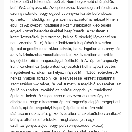
helyezhető el felvonulási épület. Nem helyezhető el űrgödrös
kerti WC, árnyékszék. Az épületekhez kizárólag zárt rendszerű
szennyvíztároló, vagy egyedi szennyvíztisztító berendezés
építhető, mindaddig, amíg a szennyvízcsatorna hálózat ki nem
épül. c) Az övezet ingatlanai a közműhálózatok kiépítéséig
egyedi közműberendezésekkel beépíthetők. A területen a
közművezetékek (elektromos, hírközlő kábelek) légvezetéken
nem vezethetők. d) A közműhálózatok kiépítését követően
építési engedély csak akkor adható, ha az ingatlan a szenny- és
az ivóvízhálózatra rácsatlakozott. e) Az övezetben a kerítés
legfeljebb 1,60 m magassággal építhető. f) Az építési engedély
iránti kérelemhez (bejelentéshez) csatolni kell a tájba illesztés
megítéléséhez alkalmas helyszínrajzot M = 1:200 léptékben. A
helyszínrajzon ábrázolni kell a tervezéssel érintett ingatlannal
szomszédos 2-2 telket, fel kell tüntetni a meglévő épületeket, az
épülő épületeket, továbbá az építési engedéllyel rendelkező
épületek helyét. Az ingatlanon a tervezett épületet úgy kell
elhelyezni, hogy a korábban építési engedély alapján megépített
(épülő, építési engedélyt kapott) épületeket a tóra való
rálátásban ne zavarja. g) Az övezetben a lakóterületre vonatkozó
környezetterhelési értékeket meghaladó (pl. nagy
szállításigényű, zajos, vagy porszennyeződést okozó)
tevékenység nem végezhető. h) Haszonállat (sertés, juh,