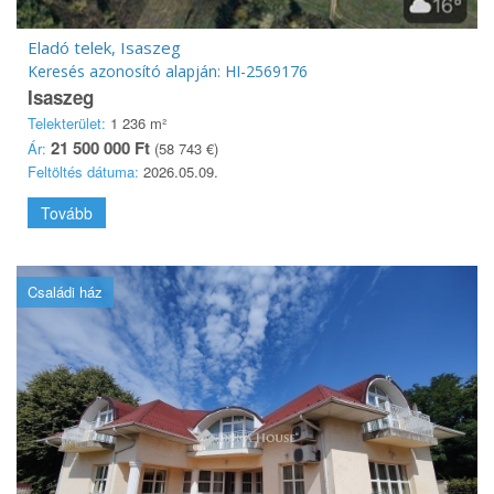
Eladó telek, Isaszeg
Keresés azonosító alapján: HI-2569176
Isaszeg
Telekterület:
1 236 m²
21 500 000 Ft
Ár:
(58 743 €)
Feltöltés dátuma:
2026.05.09.
Tovább
Családi ház