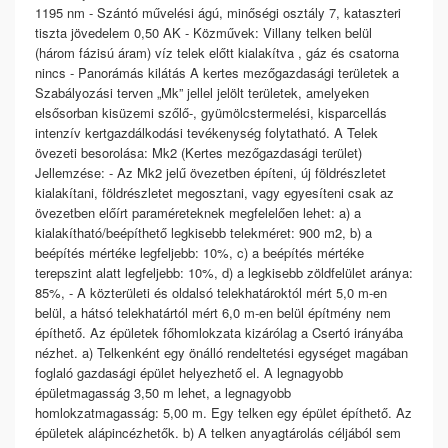
1195 nm - Szántó művelési ágú, minőségi osztály 7, kataszteri
tiszta jövedelem 0,50 AK - Közművek: Villany telken belül
(három fázisú áram) víz telek előtt kialakítva , gáz és csatorna
nincs - Panorámás kilátás A kertes mezőgazdasági területek a
Szabályozási terven „Mk” jellel jelölt területek, amelyeken
elsősorban kisüzemi szőlő-, gyümölcstermelési, kisparcellás
intenzív kertgazdálkodási tevékenység folytatható. A Telek
övezeti besorolása: Mk2 (Kertes mezőgazdasági terület)
Jellemzése: - Az Mk2 jelű övezetben építeni, új földrészletet
kialakítani, földrészletet megosztani, vagy egyesíteni csak az
övezetben előírt paraméreteknek megfelelően lehet: a) a
kialakítható/beépíthető legkisebb telekméret: 900 m2, b) a
beépítés mértéke legfeljebb: 10%, c) a beépítés mértéke
terepszint alatt legfeljebb: 10%, d) a legkisebb zöldfelület aránya:
85%, - A közterületi és oldalsó telekhatároktól mért 5,0 m-en
belül, a hátsó telekhatártól mért 6,0 m-en belül építmény nem
építhető. Az épületek főhomlokzata kizárólag a Csertó irányába
nézhet. a) Telkenként egy önálló rendeltetési egységet magában
foglaló gazdasági épület helyezhető el. A legnagyobb
épületmagasság 3,50 m lehet, a legnagyobb
homlokzatmagasság: 5,00 m. Egy telken egy épület építhető. Az
épületek alápincézhetők. b) A telken anyagtárolás céljából sem