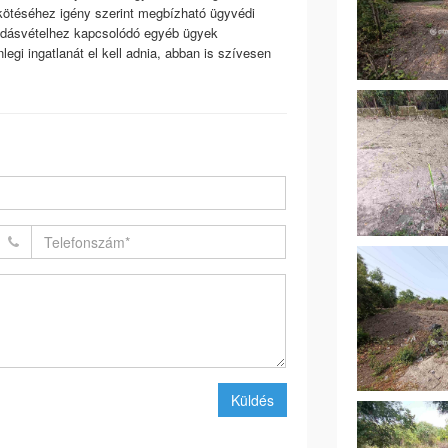
gkötéséhez igény szerint megbízható ügyvédi
 adásvételhez kapcsolódó egyéb ügyek
egi ingatlanát el kell adnia, abban is szívesen
Küldés