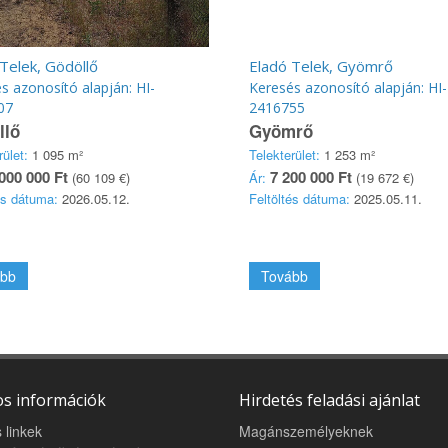
Telek, Gödöllő
Eladó Telek, Gyömrő
s azonosító alapján: HI-
Keresés azonosító alapján: HI-
07
2416755
llő
Gyömrő
rület:
1 095 m²
Telekterület:
1 253 m²
000 000 Ft
7 200 000 Ft
(60 109 €)
Ár:
(19 672 €)
és dátuma:
2026.05.12.
Feltöltés dátuma:
2025.05.11.
bb
Tovább
s információk
Hirdetés feladási ajánlat
 linkek
Magánszemélyeknek