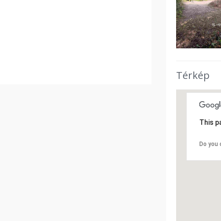
Térkép
This p
Do you 