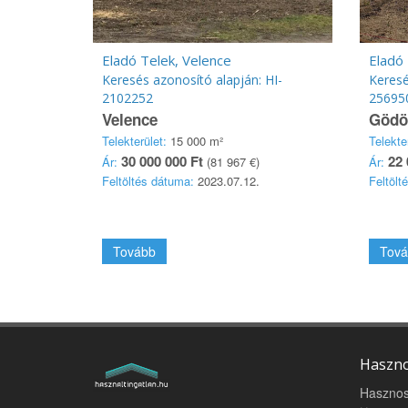
Eladó Telek, Velence
Eladó 
Keresés azonosító alapján: HI-
Keresé
2102252
25695
Velence
Gödö
Telekterület:
15 000 m²
Telekte
30 000 000 Ft
22 
Ár:
(81 967 €)
Ár:
Feltöltés dátuma:
2023.07.12.
Feltölt
Tovább
Tová
Haszno
Hasznos