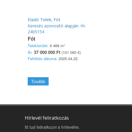
Eladó Telek, Fót
Keresés azonosító alapján: HI-
2405154
Fót
Telekterület:
6 468 m²
37 000 000 Ft
Ár:
(101 093 €)
Feltöltés dátuma:
2025.04.22.
Tovább
Hírlevél feliratkozás
Itt tud feliratkozni a hírlevélre.