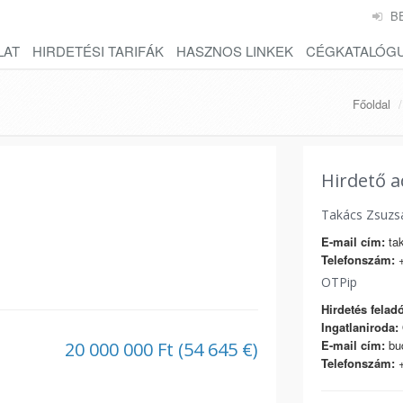
B
LAT
HIRDETÉSI TARIFÁK
HASZNOS LINKEK
CÉGKATALÓG
Főoldal
Hirdető a
Takács Zsuzs
E-mail cím:
tak
Telefonszám:
+
OTPip
Hirdetés feladó
Ingatlaniroda:
E-mail cím:
bud
20 000 000 Ft (54 645 €)
Telefonszám:
+