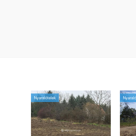
Nyaralótelek
Nyaraló