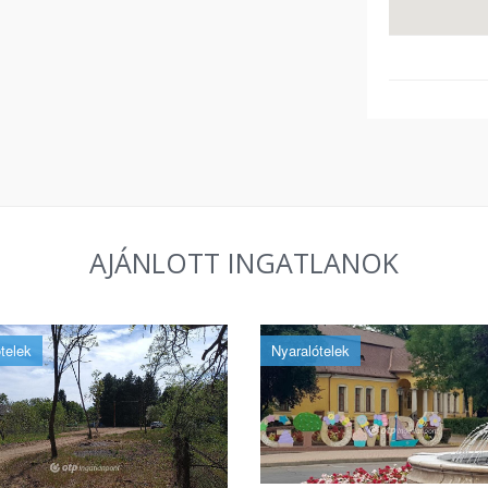
AJÁNLOTT INGATLANOK
telek
Nyaralótelek