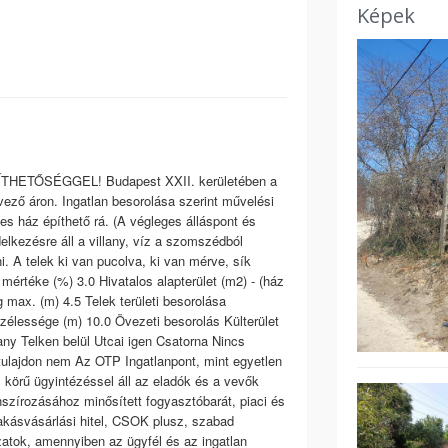
Képek
TŐSÉGGEL! Budapest XXII. kerületében a
vező áron. Ingatlan besorolása szerint művelési
es ház építhető rá. (A végleges álláspont és
lkezésre áll a villany, víz a szomszédból
i. A telek ki van pucolva, ki van mérve, sík
értéke (%) 3.0 Hivatalos alapterület (m2) - (ház
max. (m) 4.5 Telek területi besorolása
 szélessége (m) 10.0 Övezeti besorolás Külterület
ny Telken belül Utcai igen Csatorna Nincs
ulajdon nem Az OTP Ingatlanpont, mint egyetlen
s körű ügyintézéssel áll az eladók és a vevők
nszírozásához minősített fogyasztóbarát, piaci és
lakásvásárlási hitel, CSOK plusz, szabad
ázatok, amennyiben az ügyfél és az ingatlan