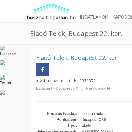
INGATLANOK
KAPCSO
Eladó Telek, Budapest 22. ker.
Eladó Telek, Budapest 22. ker.
Ingatlan azonosító: HI-2556575
Budapest - Budapest XXII., Nyaralótelek
Hirdetés feladója:
Ingatlaniroda
Pontos cím:
Budapest XXII.
Típus:
Eladó
Belső irodai azonosító:
M298902-5189746