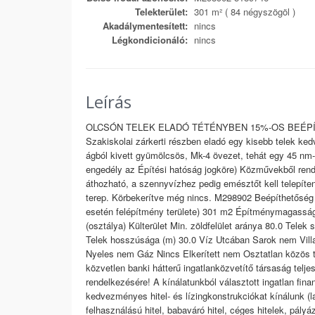
Telekterület:
301 m² ( 84 négyszögöl )
Akadálymentesített:
nincs
Légkondicionáló:
nincs
Leírás
OLCSÓN TELEK ELADÓ TÉTÉNYBEN 15%-OS BEÉPÍTHE
Szakiskolai zárkerti részben eladó egy kisebb telek ked
ágból kivett gyümölcsös, Mk-4 övezet, tehát egy 45 nm-
engedély az Építési hatóság jogköre) Közművekből rende
áthozható, a szennyvízhez pedig emésztőt kell telepíten
terep. Körbekerítve még nincs. M298902 Beépíthetőség m
esetén felépítmény területe) 301 m2 Építménymagasság 
(osztálya) Külterület Min. zöldfelület aránya 80.0 Telek
Telek hosszúsága (m) 30.0 Víz Utcában Sarok nem Villa
Nyeles nem Gáz Nincs Elkerített nem Osztatlan közös t
közvetlen banki hátterű ingatlanközvetítő társaság telje
rendelkezésére! A kínálatunkból választott ingatlan fina
kedvezményes hitel- és lízingkonstrukciókat kínálunk (
felhasználású hitel, babaváró hitel, céges hitelek, pály