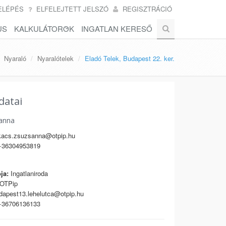
ELÉPÉS
ELFELEJTETT JELSZÓ
REGISZTRÁCIÓ
US
KALKULÁTOROK
INGATLAN KERESŐ
Nyaraló
Nyaralótelek
Eladó Telek, Budapest 22. ker.
datai
anna
acs.zsuzsanna@otpip.hu
36304953819
ja:
Ingatlaniroda
OTPip
apest13.lehelutca@otpip.hu
36706136133