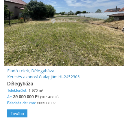
Eladó telek, Délegyháza
Keresés azonosító alapján: HI-2452306
Délegyháza
Telekterület:
1 970 m²
39 000 000 Ft
Ár:
(107 438 €)
Feltöltés dátuma:
2025.08.02.
Tovább