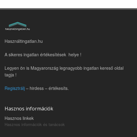
Használtingatlan.hu
A sikeres ingatlan értékesítések helye !
Legyen ön is Magyarország legnagyobb ingatlan kereső oldal
tagja !
Regisztrálj
– hirdess – értékesíts.
Hasznos információk
Hasznos linkek
Hasznos információk és tanácsok