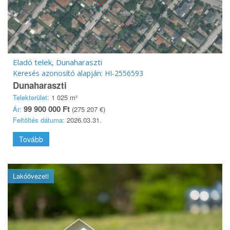
Eladó telek, Dunaharaszti
Keresés azonosító alapján: HI-2556593
Dunaharaszti
Telekterület:
1 025 m²
99 900 000 Ft
Ár:
(275 207 €)
Feltöltés dátuma:
2026.03.31.
Tovább
Lakóövezeti