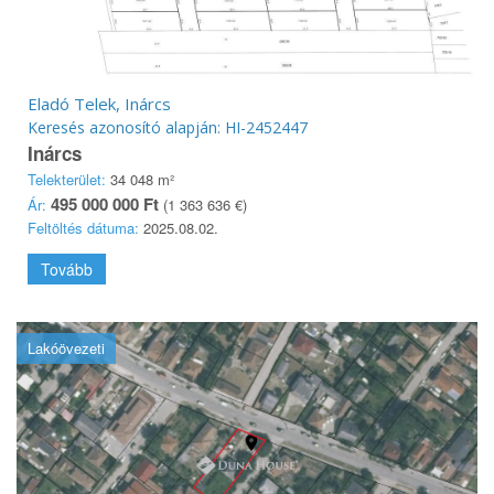
Eladó Telek, Inárcs
Keresés azonosító alapján: HI-2452447
Inárcs
Telekterület:
34 048 m²
495 000 000 Ft
Ár:
(1 363 636 €)
Feltöltés dátuma:
2025.08.02.
Tovább
Lakóövezeti