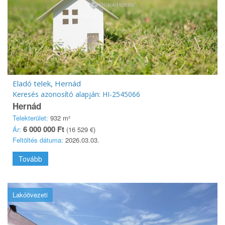
Eladó telek, Hernád
Keresés azonosító alapján: HI-2545066
Hernád
Telekterület:
932 m²
6 000 000 Ft
Ár:
(16 529 €)
Feltöltés dátuma:
2026.03.03.
Tovább
Lakóövezeti