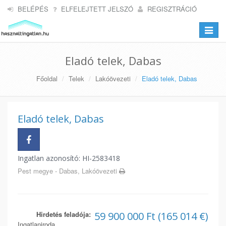
BELÉPÉS
ELFELEJTETT JELSZÓ
REGISZTRÁCIÓ
Toggle
navigat
Eladó telek, Dabas
Főoldal
Telek
Lakóövezeti
Eladó telek, Dabas
Eladó telek, Dabas
Ingatlan azonosító: HI-2583418
Pest megye - Dabas, Lakóövezeti
Hirdetés feladója:
59 900 000 Ft (165 014 €)
Ingatlaniroda