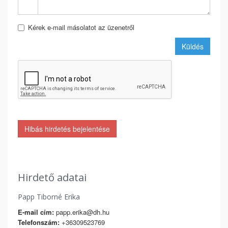
Kérek e-mail másolatot az üzenetről
Küldés
Hibás hirdetés bejelentése
Hirdető adatai
Papp Tiborné Erika
E-mail cím:
papp.erika@dh.hu
Telefonszám:
+36309523769