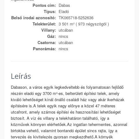
Pontos cím:
Dabas
Típus:
Eladó
Belső irodai azonosító:
TK065718-5252636
Telekterület:
3 501 m² ( 973 négyszögöl )
Villany:
utcában
Gáz:
nincs
Csatorna:
utcában
Panorámás:
nincs
Leírás
Dabason, a város egyik legkedveltebb és folyamatosan fejlődő
részén eladó egy 3700 m²-es, belterületi építési telek, amely
kiváló lehetőséget kínál önálló családi ház vagy akár ikerházak
építésére is.A telek egyik nagy előnye a közel 47 méteres
utcafront, amely számos építési és hasznosítási lehetőséget
biztosít. A víz és villany a telekhatáron található, így a
közművek könnyen elérhetőek.Az ingatlan tehermentes, azonnal
birtokba vehető, valamint bontandó épület sincs rajta, így a
tervezés és kivitelezés gyorsan megkezdhető.A környék