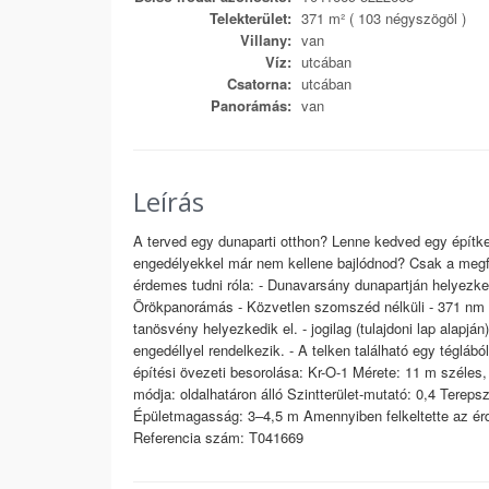
Telekterület:
371 m² ( 103 négyszögöl )
Villany:
van
Víz:
utcában
Csatorna:
utcában
Panorámás:
van
Leírás
A terved egy dunaparti otthon? Lenne kedved egy építke
engedélyekkel már nem kellene bajlódnod? Csak a megfe
érdemes tudni róla: - Dunavarsány dunapartján helyezkedi
Örökpanorámás - Közvetlen szomszéd nélküli - 371 nm ter
tanösvény helyezkedik el. - jogilag (tulajdoni lap alapjá
engedéllyel rendelkezik. - A telken található egy téglábó
építési övezeti besorolása: Kr-O-1 Mérete: 11 m széle
módja: oldalhatáron álló Szintterület-mutató: 0,4 Terepsz
Épületmagasság: 3–4,5 m Amennyiben felkeltette az ér
Referencia szám: T041669