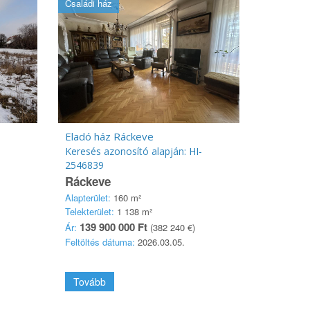
Családi ház
Eladó ház Ráckeve
Keresés azonosító alapján: HI-
2546839
Ráckeve
Alapterület:
160 m²
Telekterület:
1 138 m²
139 900 000 Ft
Ár:
(382 240 €)
Feltöltés dátuma:
2026.03.05.
Tovább