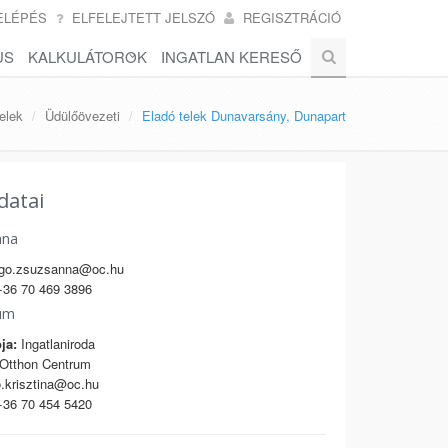
ELÉPÉS
ELFELEJTETT JELSZÓ
REGISZTRÁCIÓ
US
KALKULÁTOROK
INGATLAN KERESŐ
elek
Üdülőövezeti
Eladó telek Dunavarsány, Dunapart
datai
nna
go.zsuzsanna@oc.hu
36 70 469 3896
um
ja:
Ingatlaniroda
Otthon Centrum
.krisztina@oc.hu
36 70 454 5420