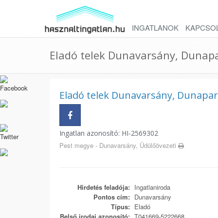
INGATLANOK
KAPCSO
Eladó telek Dunavarsány, Dunap
Eladó telek Dunavarsány, Dunapar
Ingatlan azonosító: HI-2569302
Pest megye - Dunavarsány, Üdülőövezeti
Hirdetés feladója:
Ingatlaniroda
Pontos cím:
Dunavarsány
Típus:
Eladó
Belső irodai azonosító:
T041669-5222668