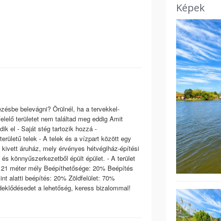
Képek
zésbe belevágni? Örülnél, ha a tervekkel-
lelő területet nem találtad meg eddig Amit
k el - Saját stég tartozik hozzá -
ületű telek - A telek és a vízpart között egy
n) kivett áruház, mely érvényes hétvégiház-építési
l és könnyűszerkezetből épült épület. - A terület
s, 21 méter mély Beépíthetősége: 20% Beépítés
int alatti beépítés: 20% Zöldfelület: 70%
deklődésedet a lehetőség, keress bizalommal!