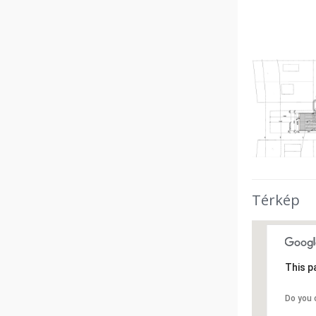
Térkép
This p
Do you 