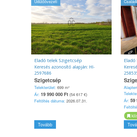
Üdülőövezeti
Családi
Eladó telek Szigetcsép
Eladó 
Keresés azonosító alapján: HI-
Keresé
2597686
25853
Szigetcsép
Szige
Telekterület:
699 m²
Alapter
Telekte
19 990 000 Ft
Ár:
(54 617 €)
59 
Ár:
Feltöltés dátuma:
2026.07.31.
Feltölt
klí
Tovább
Tová