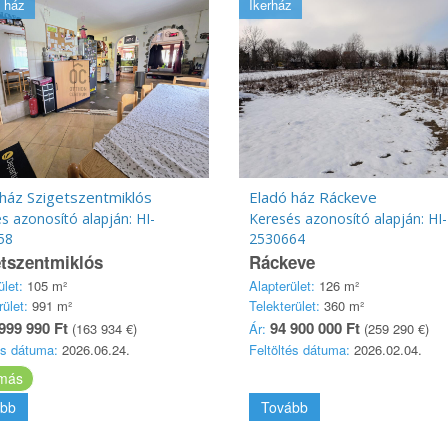
 ház
Ikerház
ház Szigetszentmiklós
Eladó ház Ráckeve
s azonosító alapján: HI-
Keresés azonosító alapján: HI-
58
2530664
tszentmiklós
Ráckeve
ület:
105 m²
Alapterület:
126 m²
rület:
991 m²
Telekterület:
360 m²
999 990 Ft
94 900 000 Ft
(163 934 €)
Ár:
(259 290 €)
és dátuma:
2026.06.24.
Feltöltés dátuma:
2026.02.04.
más
bb
Tovább