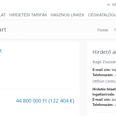
B
LAT
HIRDETÉSI TARIFÁK
HASZNOS LINKEK
CÉGKATALÓG
art
Főoldal
T
t
Hirdető a
Bagó Zsuzsa
E-mail cím:
ba
Telefonszám:
+
Otthon Centr
Hirdetés feladó
Ingatlaniroda:
E-mail cím:
joo
44 800 000 Ft (122 404 €)
Telefonszám:
+