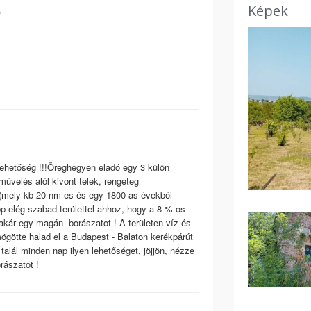
Képek
)
lehetőség !!!Öreghegyen eladó egy 3 külön
űvelés alól kivont telek, rengeteg
 (mely kb 20 nm-es és egy 1800-as évekből
p elég szabad területtel ahhoz, hogy a 8 %-os
akár egy magán- borászatot ! A területen víz és
mögötte halad el a Budapest - Balaton kerékpárút
alál minden nap ilyen lehetőséget, jöjjön, nézze
rászatot !