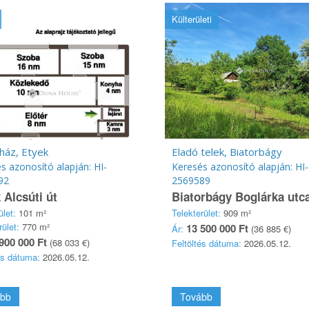
Külterületi
ház, Etyek
Eladó telek, Biatorbágy
s azonosító alapján: HI-
Keresés azonosító alapján: HI-
92
2569589
 Alcsúti út
Biatorbágy Boglárka utc
ület:
101 m²
Telekterület:
909 m²
rület:
770 m²
13 500 000 Ft
Ár:
(36 885 €)
900 000 Ft
(68 033 €)
Feltöltés dátuma:
2026.05.12.
és dátuma:
2026.05.12.
bb
Tovább