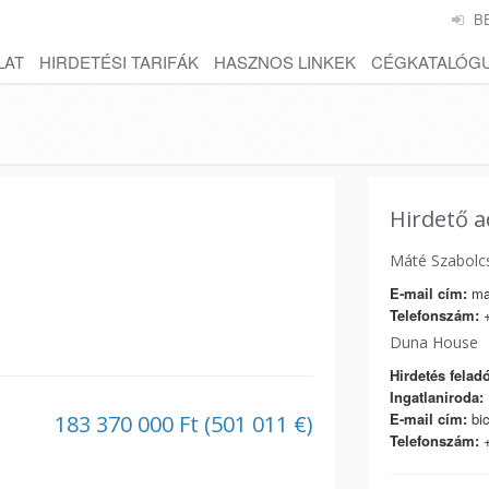
B
LAT
HIRDETÉSI TARIFÁK
HASZNOS LINKEK
CÉGKATALÓG
Hirdető a
Máté Szabolc
E-mail cím:
ma
Telefonszám:
+
Duna House
Hirdetés feladó
Ingatlaniroda:
E-mail cím:
bi
183 370 000 Ft (501 011 €)
Telefonszám:
+