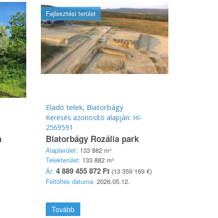
Fejlesztési terület
Eladó telek, Biatorbágy
Keresés azonosító alapján: HI-
2569591
a
Biatorbágy Rozália park
Alapterület:
133 882 m²
Telekterület:
133 882 m²
4 889 455 872 Ft
Ár:
(13 359 169 €)
Feltöltés dátuma:
2026.05.12.
Tovább