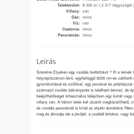
Telekterület:
8 335 m² ( 2 317 négyszögöl 
Villany:
van
Gáz:
nincs
Víz:
van
Csatorna:
nincs
Panorámás:
nincs
Leírás
Szeretne Etyeken egy csodás borbirtokot ? Itt a remek 
helyrajziszámon lévő, egybefüggő 8335 nm-es zártkerti m
gyümölcsfával és szőlővel, egy pincével és présházzal
származó csodás bálványprés is található benne), de ép
beépíthetőséget kihasználva felépítsen egy kúriát vagy 
villany van. A három telek két utcáról megközelíthető, 
és csodás panorámát is kínál az etyeki dombokra !Nem t
meg és álmodja ide a jövőjét, a családi birtokot, vagy bo