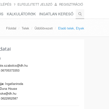
ELÉPÉS
ELFELEJTETT JELSZÓ
REGISZTRÁCIÓ
US
KALKULÁTOROK
INGATLAN KERESŐ
Főoldal
Telek
Üdülőövezeti
Eladó telek, Etyek
datai
s
te.szabolcs@dh.hu
36705373353
ja:
Ingatlaniroda
Duna House
cske@dh.hu
3622952587