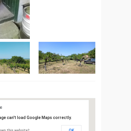
age can't load Google Maps correctly.
OK
own this website?