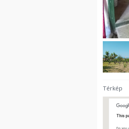
Térkép
This p
Do you 