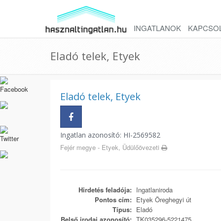
INGATLANOK
KAPCSO
Eladó telek, Etyek
Eladó telek, Etyek
Ingatlan azonosító: HI-2569582
Fejér megye - Etyek, Üdülőövezeti
Hirdetés feladója:
Ingatlaniroda
Pontos cím:
Etyek Öreghegyi út
Típus:
Eladó
Belső irodai azonosító:
TK035296-5221475