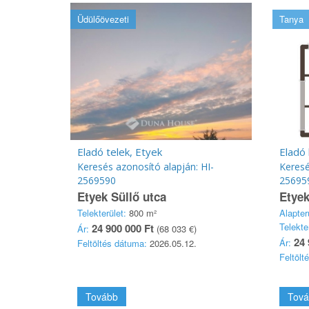
Üdülőövezeti
Tanya
Eladó telek, Etyek
Eladó 
Keresés azonosító alapján: HI-
Keresé
2569590
25695
Etyek Süllő utca
Etyek
Telekterület:
800 m²
Alapter
Telekte
24 900 000 Ft
Ár:
(68 033 €)
24 
Ár:
Feltöltés dátuma:
2026.05.12.
Feltölt
Tovább
Tová