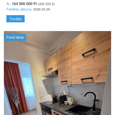
164 900 000 Ft
Ár:
(455 525 €)
Feltöltés dátuma:
2026.05.29.
Tovább
Panel lakás