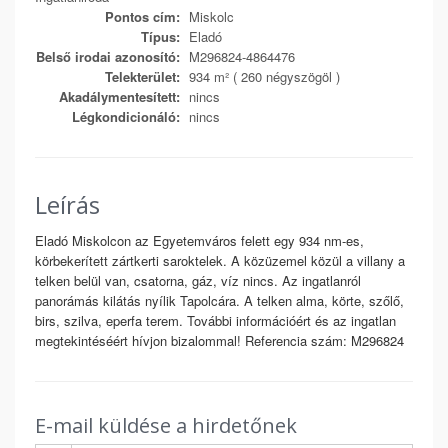
Pontos cím:
Miskolc
Típus:
Eladó
Belső irodai azonosító:
M296824-4864476
Telekterület:
934 m² ( 260 négyszögöl )
Akadálymentesített:
nincs
Légkondicionáló:
nincs
Leírás
Eladó Miskolcon az Egyetemváros felett egy 934 nm-es,
körbekerített zártkerti saroktelek. A közüzemel közül a villany a
telken belül van, csatorna, gáz, víz nincs. Az ingatlanról
panorámás kilátás nyílik Tapolcára. A telken alma, körte, szőlő,
birs, szilva, eperfa terem. További információért és az ingatlan
megtekintéséért hívjon bizalommal! Referencia szám: M296824
E-mail küldése a hirdetőnek