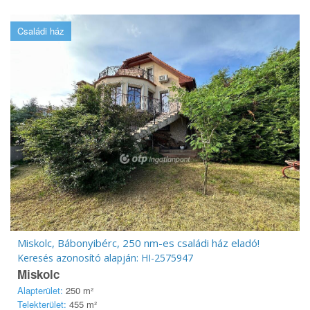
Családi ház
Miskolc, Bábonyibérc, 250 nm-es családi ház eladó!
Keresés azonosító alapján: HI-2575947
Miskolc
Alapterület:
250 m²
Telekterület:
455 m²