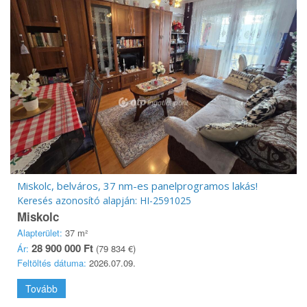
Miskolc, belváros, 37 nm-es panelprogramos lakás!
Keresés azonosító alapján: HI-2591025
Miskolc
Alapterület:
37 m²
28 900 000 Ft
Ár:
(79 834 €)
Feltöltés dátuma:
2026.07.09.
Tovább