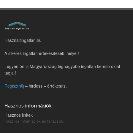
Használtingatlan.hu
A sikeres ingatlan értékesítések helye !
Legyen ön is Magyarország legnagyobb ingatlan kereső oldal
tagja !
Regisztrálj
– hirdess – értékesíts.
Hasznos információk
Hasznos linkek
Hasznos információk és tanácsok