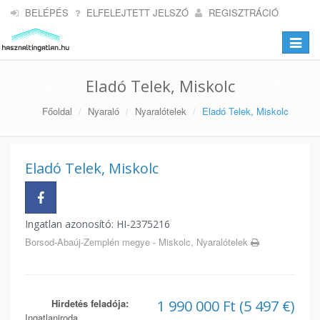
BELÉPÉS
ELFELEJTETT JELSZÓ
REGISZTRÁCIÓ
Toggle
navigat
Eladó Telek, Miskolc
Főoldal
Nyaraló
Nyaralótelek
Eladó Telek, Miskolc
Eladó Telek, Miskolc
Ingatlan azonosító: HI-2375216
Borsod-Abaúj-Zemplén megye - Miskolc, Nyaralótelek
Hirdetés feladója:
1 990 000 Ft (5 497 €)
Ingatlaniroda