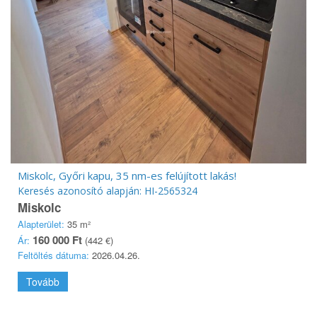
Miskolc, Győri kapu, 35 nm-es felújított lakás!
Keresés azonosító alapján: HI-2565324
Miskolc
Alapterület:
35 m²
160 000 Ft
Ár:
(442 €)
Feltöltés dátuma:
2026.04.26.
Tovább