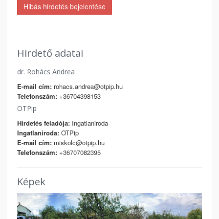
Hibás hirdetés bejelentése
Hirdető adatai
dr. Rohács Andrea
E-mail cím:
rohacs.andrea@otpip.hu
Telefonszám:
+36704398153
OTPip
Hirdetés feladója:
Ingatlaniroda
Ingatlaniroda:
OTPip
E-mail cím:
miskolc@otpip.hu
Telefonszám:
+36707082395
Képek