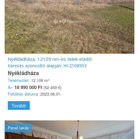
Nyékládháza, 12109 nm-es telek eladó!
Keresés azonosító alapján: HI-2108953
Nyékládháza
Telekterület:
12 109 m²
18 990 000 Ft
Ár:
(52 459 €)
Feltöltés dátuma:
2023.08.01.
Tovább
Panel lakás