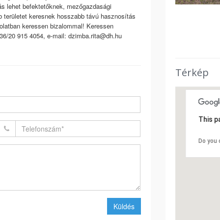
tás lehet befektetőknek, mezőgazdasági
 területet keresnek hosszabb távú hasznosítás
csolatban keressen bizalommal! Keressen
+36/20 915 4054, e-mail: dzimba.rita@dh.hu
Térkép
This p
Do you 
Küldés