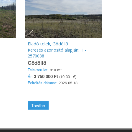
Eladó telek, Gödöllő
Keresés azonosító alapján: HI-
2570088
Gödöllő
Telekterület:
810 m²
3 750 000 Ft
Ár:
(10 331 €)
Feltöltés dátuma:
2026.05.13.
Tovább