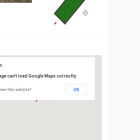
age can't load Google Maps correctly.
OK
own this website?