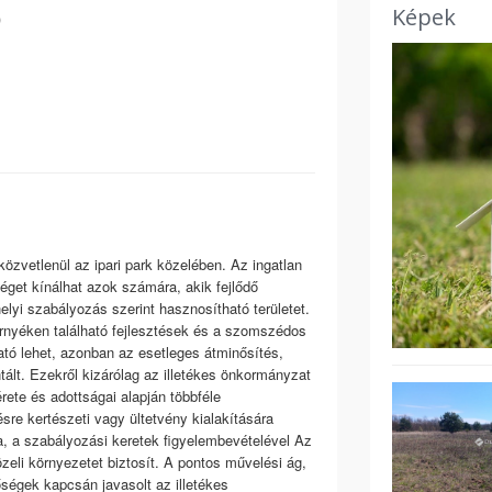
Képek
)
közvetlenül az ipari park közelében. Az ingatlan
éget kínálhat azok számára, akik fejlődő
yi szabályozás szerint hasznosítható területet.
környéken található fejlesztések és a szomszédos
ató lehet, azonban az esetleges átminősítés,
ált. Ezekről kizárólag az illetékes önkormányzat
érete és adottságai alapján többféle
re kertészeti vagy ültetvény kialakítására
a, a szabályozási keretek figyelembevételével Az
zeli környezetet biztosít. A pontos művelési ág,
őségek kapcsán javasolt az illetékes