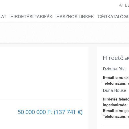
B
LAT
HIRDETÉSI TARIFÁK
HASZNOS LINKEK
CÉGKATALÓG
Hirdető a
Dzimba Rita
E-mail cím:
dzi
Telefonszám:
+
Duna House
Hirdetés feladó
Ingatlaniroda:
E-mail cím:
go
50 000 000 Ft (137 741 €)
Telefonszám:
+