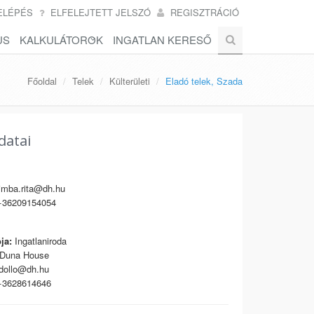
ELÉPÉS
ELFELEJTETT JELSZÓ
REGISZTRÁCIÓ
US
KALKULÁTOROK
INGATLAN KERESŐ
Főoldal
Telek
Külterületi
Eladó telek, Szada
datai
mba.rita@dh.hu
36209154054
ja:
Ingatlaniroda
Duna House
dollo@dh.hu
3628614646