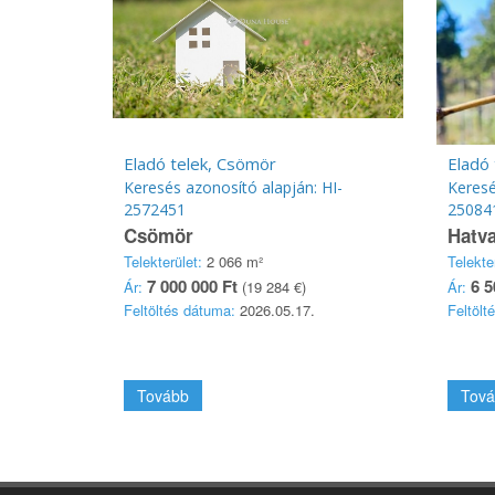
Eladó telek, Csömör
Eladó 
Keresés azonosító alapján: HI-
Keresé
2572451
25084
Csömör
Hatv
Telekterület:
2 066 m²
Telekte
7 000 000 Ft
6 5
Ár:
(19 284 €)
Ár:
Feltöltés dátuma:
2026.05.17.
Feltölt
Tovább
Tová