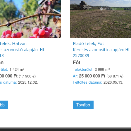
telek, Hatvan
Eladó telek, Fót
s azonosító alapján: HI-
Keresés azonosító alapján: HI-
13
2570089
an
Fót
rület:
1 424 m²
Telekterület:
2 999 m²
00 000 Ft
25 000 000 Ft
(17 906 €)
Ár:
(68 871 €)
és dátuma:
2025.12.02.
Feltöltés dátuma:
2026.05.13.
bb
Tovább