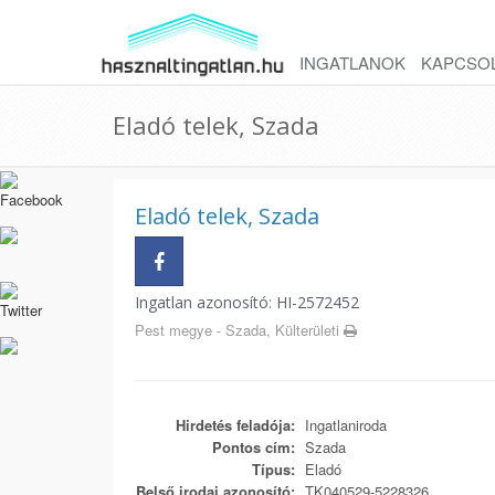
INGATLANOK
KAPCSO
Eladó telek, Szada
Eladó telek, Szada
Ingatlan azonosító: HI-2572452
Pest megye - Szada, Külterületi
Hirdetés feladója:
Ingatlaniroda
Pontos cím:
Szada
Típus:
Eladó
Belső irodai azonosító:
TK040529-5228326