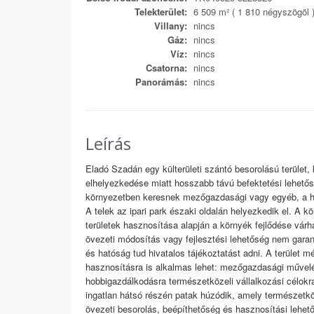
Telekterület:
6 509 m² ( 1 810 négyszögöl 
Villany:
nincs
Gáz:
nincs
Víz:
nincs
Csatorna:
nincs
Panorámás:
nincs
Leírás
Eladó Szadán egy külterületi szántó besorolású terület, 
elhelyezkedése miatt hosszabb távú befektetési lehetős
környezetben keresnek mezőgazdasági vagy egyéb, a hel
A telek az ipari park északi oldalán helyezkedik el. A 
területek hasznosítása alapján a környék fejlődése várh
övezeti módosítás vagy fejlesztési lehetőség nem garant
és hatóság tud hivatalos tájékoztatást adni. A terület m
hasznosításra is alkalmas lehet: mezőgazdasági művelés
hobbigazdálkodásra természetközeli vállalkozási célokr
ingatlan hátsó részén patak húzódik, amely természetkö
övezeti besorolás, beépíthetőség és hasznosítási lehet