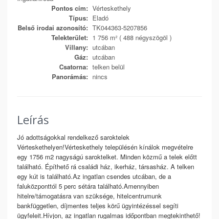
Pontos cím:
Vérteskethely
Típus:
Eladó
Belső irodai azonosító:
TK044363-5207856
Telekterület:
1 756 m² ( 488 négyszögöl )
Villany:
utcában
Gáz:
utcában
Csatorna:
telken belül
Panorámás:
nincs
Leírás
Jó adottságokkal rendelkező saroktelek
Vérteskethelyen!Vérteskethely településén kínálok megvételre
egy 1756 m2 nagyságú saroktelket. Minden közmű a telek előtt
található. Építhető rá családi ház, ikerház, társasház. A telken
egy kút is található.Az ingatlan csendes utcában, de a
faluközponttól 5 perc sétára található.Amennyiben
hitelre/támogatásra van szüksége, hitelcentrumunk
bankfüggetlen, díjmentes teljes körű ügyintézéssel segíti
ügyfeleit.Hívjon, az ingatlan rugalmas időpontban megtekinthető!