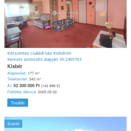
Kétszintes családi ház Kisbéren
Keresés azonosító alapján: HI-2409763
Kisbér
Alapterület:
177 m²
Telekterület:
543 m²
52 300 000 Ft
Ár:
(142 896 €)
Feltöltés dátuma:
2025.05.02.
Tovább
Szántó