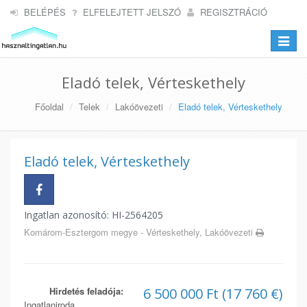
BELÉPÉS
ELFELEJTETT JELSZÓ
REGISZTRÁCIÓ
Toggle
navigat
Eladó telek, Vérteskethely
Főoldal
Telek
Lakóövezeti
Eladó telek, Vérteskethely
Eladó telek, Vérteskethely
Ingatlan azonosító: HI-2564205
Komárom-Esztergom megye - Vérteskethely, Lakóövezeti
Hirdetés feladója:
6 500 000 Ft (17 760 €)
Ingatlaniroda