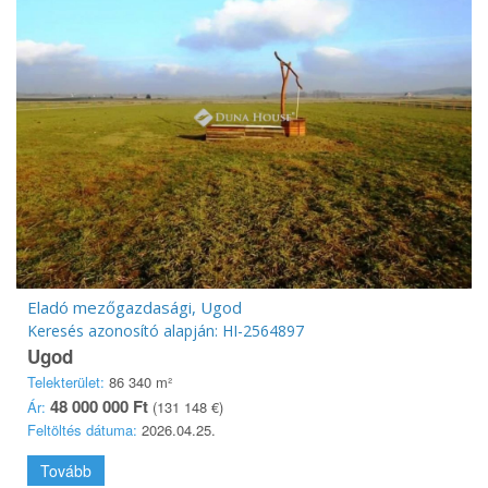
Eladó mezőgazdasági, Ugod
Keresés azonosító alapján: HI-2564897
Ugod
Telekterület:
86 340 m²
48 000 000 Ft
Ár:
(131 148 €)
Feltöltés dátuma:
2026.04.25.
Tovább