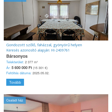
Gondozott szőlő, faházzal, gyönyörű helyen
Keresés azonosító alapján: HI-2409761
Bársonyos
Telekterület:
2 377 m²
5 600 000 Ft
Ár:
(15 301 €)
Feltöltés dátuma:
2025.05.02.
Tovább
Családi ház