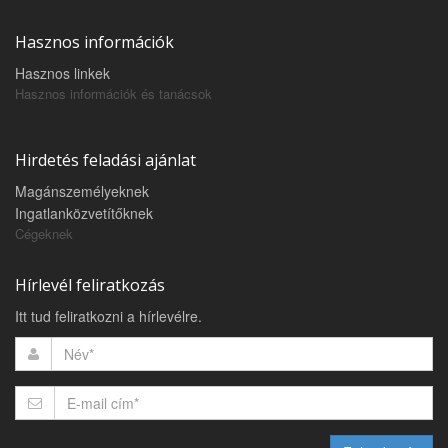
Hasznos információk
Hasznos linkek
Hasznos információk és tanácsok
Hirdetés feladási ajánlat
Magánszemélyeknek
Ingatlanközvetítőknek
Cégeknek
Hírlevél feliratkozás
Itt tud feliratkozni a hírlevélre.