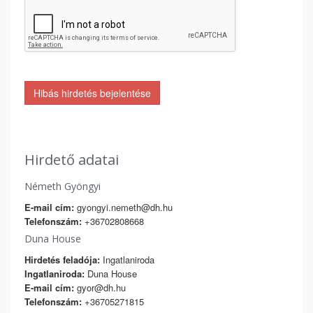
Hibás hirdetés bejelentése
Hirdető adatai
Németh Gyöngyi
E-mail cím:
gyongyi.nemeth@dh.hu
Telefonszám:
+36702808668
Duna House
Hirdetés feladója:
Ingatlaniroda
Ingatlaniroda:
Duna House
E-mail cím:
gyor@dh.hu
Telefonszám:
+36705271815