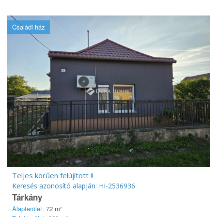
Családi ház
Teljes körűen felújított !!
Keresés azonosító alapján: HI-2536936
Tárkány
Alapterület:
72 m²