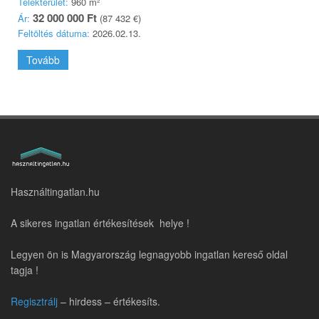
Telekterület:
960 m²
32 000 000 Ft
Ár:
(87 432 €)
Feltöltés dátuma:
2026.02.13.
Tovább
Használtingatlan.hu
A sikeres ingatlan értékesítések helye !
Legyen ön is Magyarország legnagyobb ingatlan kereső oldal
tagja !
Regisztrálj
– hirdess – értékesíts.