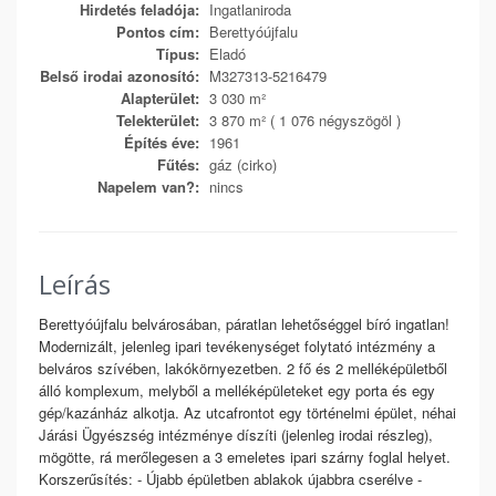
Hirdetés feladója:
Ingatlaniroda
Pontos cím:
Berettyóújfalu
Típus:
Eladó
Belső irodai azonosító:
M327313-5216479
Alapterület:
3 030 m²
Telekterület:
3 870 m² ( 1 076 négyszögöl )
Építés éve:
1961
Fűtés:
gáz (cirko)
Napelem van?:
nincs
Leírás
Berettyóújfalu belvárosában, páratlan lehetőséggel bíró ingatlan!
Modernizált, jelenleg ipari tevékenységet folytató intézmény a
belváros szívében, lakókörnyezetben. 2 fő és 2 melléképületből
álló komplexum, melyből a melléképületeket egy porta és egy
gép/kazánház alkotja. Az utcafrontot egy történelmi épület, néhai
Járási Ügyészség intézménye díszíti (jelenleg irodai részleg),
mögötte, rá merőlegesen a 3 emeletes ipari szárny foglal helyet.
Korszerűsítés: - Újabb épületben ablakok újabbra cserélve -