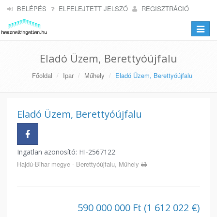
BELÉPÉS
ELFELEJTETT JELSZÓ
REGISZTRÁCIÓ
Toggle
navigat
Eladó Üzem, Berettyóújfalu
Főoldal
Ipar
Műhely
Eladó Üzem, Berettyóújfalu
Eladó Üzem, Berettyóújfalu
Ingatlan azonosító: HI-2567122
Hajdú-Bihar megye - Berettyóújfalu, Műhely
590 000 000 Ft (1 612 022 €)