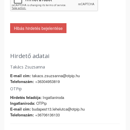
Hibás hirdetés bejelentése
Hirdető adatai
Takács Zsuzsanna
E-mail cím:
takacs.zsuzsanna@otpip.hu
Telefonszám:
+36304953819
OTPip
Hirdetés feladója:
Ingatlaniroda
Ingatlaniroda:
OTPip
E-mail cím:
budapest13.lehelutca@otpip.hu
Telefonszám:
+36706136133