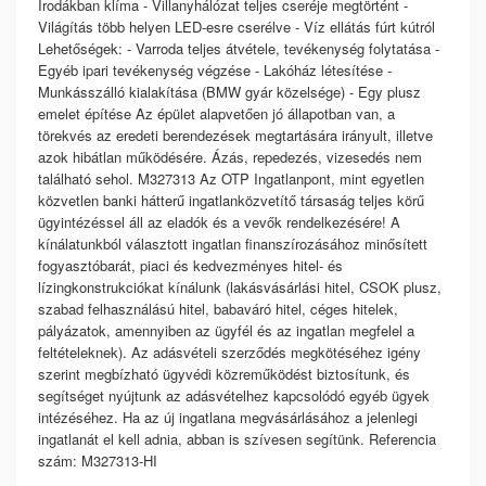
Irodákban klíma - Villanyhálózat teljes cseréje megtörtént -
Világítás több helyen LED-esre cserélve - Víz ellátás fúrt kútról
Lehetőségek: - Varroda teljes átvétele, tevékenység folytatása -
Egyéb ipari tevékenység végzése - Lakóház létesítése -
Munkásszálló kialakítása (BMW gyár közelsége) - Egy plusz
emelet építése Az épület alapvetően jó állapotban van, a
törekvés az eredeti berendezések megtartására irányult, illetve
azok hibátlan működésére. Ázás, repedezés, vizesedés nem
található sehol. M327313 Az OTP Ingatlanpont, mint egyetlen
közvetlen banki hátterű ingatlanközvetítő társaság teljes körű
ügyintézéssel áll az eladók és a vevők rendelkezésére! A
kínálatunkból választott ingatlan finanszírozásához minősített
fogyasztóbarát, piaci és kedvezményes hitel- és
lízingkonstrukciókat kínálunk (lakásvásárlási hitel, CSOK plusz,
szabad felhasználású hitel, babaváró hitel, céges hitelek,
pályázatok, amennyiben az ügyfél és az ingatlan megfelel a
feltételeknek). Az adásvételi szerződés megkötéséhez igény
szerint megbízható ügyvédi közreműködést biztosítunk, és
segítséget nyújtunk az adásvételhez kapcsolódó egyéb ügyek
intézéséhez. Ha az új ingatlana megvásárlásához a jelenlegi
ingatlanát el kell adnia, abban is szívesen segítünk. Referencia
szám: M327313-HI