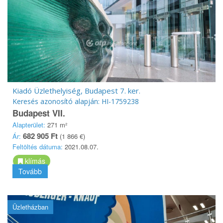
Kiadó Üzlethelyiség, Budapest 7. ker.
Keresés azonosító alapján: HI-1759238
Budapest VII.
Alapterület:
271 m²
682 905 Ft
Ár:
(1 866 €)
Feltöltés dátuma:
2021.08.07.
klímás
Tovább
Üzletházban