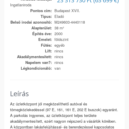
23 313 730 Ft (63 699 €)
Ingatlaniroda
Pontos cím:
Budapest XVII.
Típus:
Eladó
Belső irodai azonosító:
M249603-4440118
Alapterület:
38 m²
Építés éve:
2000
Emelet:
földszint
Fűtés:
egyéb
Lift:
nincs
Akadálymentesített:
nincs
Napelem van?:
nincs
Légkondicionáló:
van
Leírás
Az üzletközpont jól megközelíthető autóval és
tömegközlekedéssel (97 E, 161, 161 E, 202 E buszok) egyaránt.
A parkolás ingyenes, az üzletközpont teljes területe
akadálymentesített, ezért nagyon népszerű a vásárlók körében.
A központban lakásfelújítással- és berendezéssel kapcsolatos