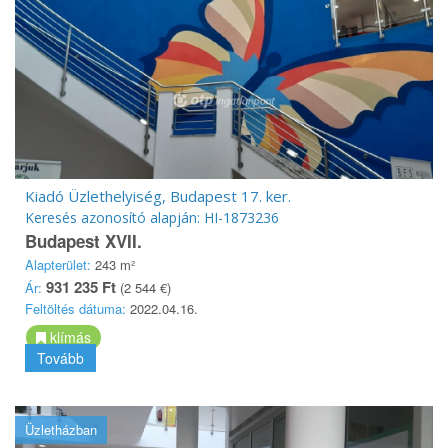
Kiadó Üzlethelyiség, Budapest 17. ker.
Keresés azonosító alapján: HI-1873236
Budapest XVII.
Alapterület:
243 m²
931 235 Ft
Ár:
(2 544 €)
Feltöltés dátuma:
2022.04.16.
klímás
Tovább
Üzletházban