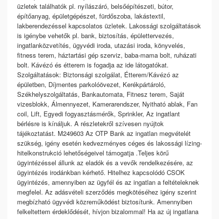
üzletek találhatók pl. nyílászáró, belsőépítészeti, bútor,
építőanyag, épületgépészet, fürdőszoba, lakástextil,
lakberendezéssel kapcsolatos üzletek. Lakossági szolgáltatások
is igénybe vehetők pl. bank, biztosítás, épülettervezés,
ingatlanközvetítés, ügyvédi iroda, utazási iroda, könyvelés,
fitness terem, háztartási gép szerviz, baba-mama bolt, ruházati
bolt. Kávézó és étterem is fogadja az ide látogatókat.
Szolgáltatások: Biztonsági szolgálat, Étterem/Kávézó az
épületben, Díjmentes parkolóövezet, Kerékpártároló,
Székhelyszolgáltatás, Bankautomata, Fitnesz terem, Saját
vizesblokk, Álmennyezet, Kamerarendszer, Nyitható ablak, Fan
coil, Lift, Egyedi fogyasztásmérők, Sprinkler, Az ingatlant
bérlésre is kínáljuk. A részletekről szívesen nyújtok
tájékoztatást. M249603 Az OTP Bank az ingatlan megvételét
szükség, igény esetén kedvezményes céges és lakossági lízing-
hitelkonstrukció lehetőségeivel támogatja .Teljes körű
ügyintézéssel állunk az eladók és a vevők rendelkezésére, az
ügyintézés irodánkban kérhető. Hitelhez kapcsolódó CSOK
ügyintézés, amennyiben az ügyfél és az ingatlan a feltételeknek
megfelel. Az adásvételi szerződés megkötéséhez igény szerint
megbízható ügyvédi közreműködést biztosítunk. Amennyiben
felkeltettem érdeklődését, hívjon bizalommal! Ha az új ingatlana