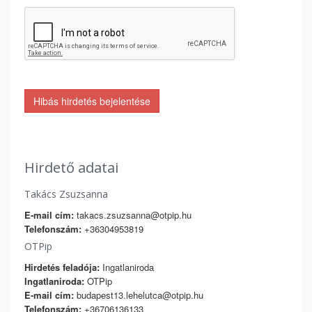
Hibás hirdetés bejelentése
Hirdető adatai
Takács Zsuzsanna
E-mail cím:
takacs.zsuzsanna@otpip.hu
Telefonszám:
+36304953819
OTPip
Hirdetés feladója:
Ingatlaniroda
Ingatlaniroda:
OTPip
E-mail cím:
budapest13.lehelutca@otpip.hu
Telefonszám:
+36706136133