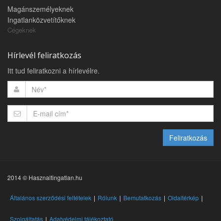
Magánszemélyeknek
Ingatlanközvetítőknek
Cégeknek
Hírlevél feliratkozás
Itt tud feliratkozni a hírlevélre.
Feliratkozás
2014 © Hasznaltingatlan.hu
Általános szerződési feltételek
Rólunk
Bemutatkozás
Oldaltérkép
Szolgáltatás
Adatvédelmi tájékoztató