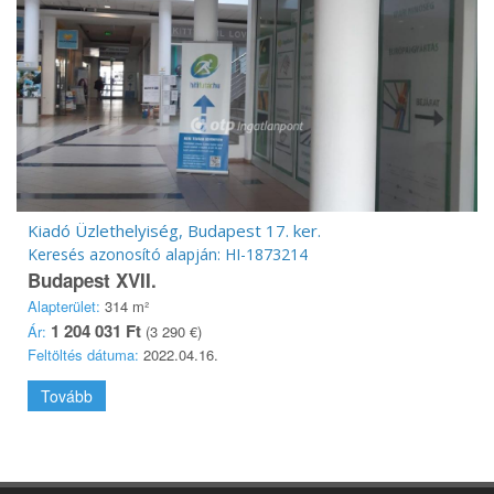
Kiadó Üzlethelyiség, Budapest 17. ker.
Keresés azonosító alapján: HI-1873214
Budapest XVII.
Alapterület:
314 m²
1 204 031 Ft
Ár:
(3 290 €)
Feltöltés dátuma:
2022.04.16.
Tovább