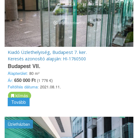
Kiadó Üzlethelyiség, Budapest 7. ker.
Keresés azonosító alapján: HI-1760500
Budapest VII.
Alapterület:
80 m²
650 000 Ft
Ár:
(1 776 €)
Feltöltés dátuma:
2021.08.11.
klímás
Tovább
Üzletházban