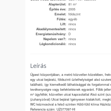
Alapterület:
81 m²
Építés éve:
2005
Emelet:
földszint
Fűtés:
egyéb
Lift:
nincs
Akadálymentesített:
nincs
Energiatanúsítvány:
D
Napelem van?:
nincs
Légkondicionáló:
nincs
Leírás
Újpest központjában, a metró közvetlen közelében, frekv
egy utcai bejáratú, földszinti üzlethelyiséget alsó szute
található, így kiemelkedő láthatósággal és forgalommal r
tevékenységre vagy befektetésnek egyaránt. Főbb jelle
m² ügyféltér, közvetlen utcai kapcsolattal Alsó szint (s
(zuhanyzóval) Utcai bejárat Igényesen kialakított, megk
WC kézmosóval a felső szinten Hűtő-fűtő klíma Házközp
Referencia szám: UZ077097-HI