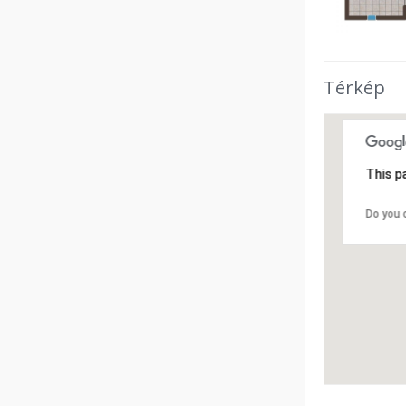
Térkép
This p
Do you 