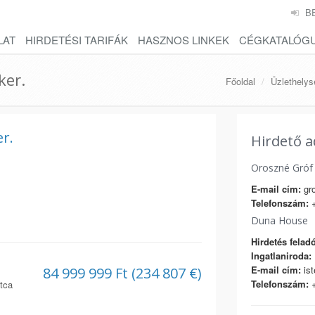
B
LAT
HIRDETÉSI TARIFÁK
HASZNOS LINKEK
CÉGKATALÓG
ker.
Főoldal
Üzlethelys
er.
Hirdető a
Oroszné Gróf 
E-mail cím:
gro
Telefonszám:
+
Duna House
Hirdetés feladó
Ingatlaniroda:
E-mail cím:
ist
84 999 999 Ft (234 807 €)
Telefonszám:
+
tca