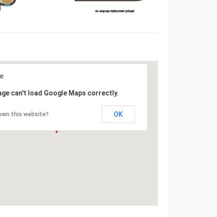
age can't load Google Maps correctly.
OK
own this website?