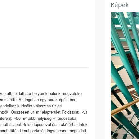
Képek
entált, jól látható helyen kínálunk megvételre
rén szinttel.Az ingatlan egy sarok épületben
endelkezik ideális választás üzleti
mzők: Összesen 81 m² alapterület Földszint: ~31
zuterén): ~50 m² több helyiség + fürdőszoba
ímélt állapot Belső lépcsővel összekötött szintek
onti fűtés Utcai parkolás ingyenesen megoldott.