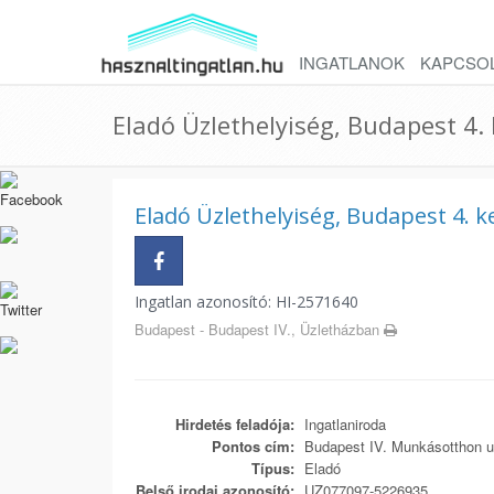
INGATLANOK
KAPCSO
Eladó Üzlethelyiség, Budapest 4. 
Eladó Üzlethelyiség, Budapest 4. k
Ingatlan azonosító: HI-2571640
Budapest - Budapest IV., Üzletházban
Hirdetés feladója:
Ingatlaniroda
Pontos cím:
Budapest IV. Munkásotthon u
Típus:
Eladó
Belső irodai azonosító:
UZ077097-5226935