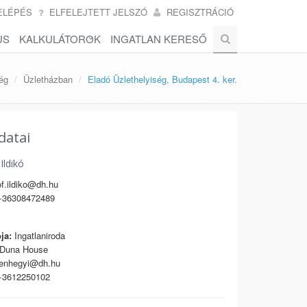
ELÉPÉS
ELFELEJTETT JELSZÓ
REGISZTRÁCIÓ
US
KALKULÁTOROK
INGATLAN KERESŐ
ég
Üzletházban
Eladó Üzlethelyiség, Budapest 4. ker.
datai
Ildikó
f.ildiko@dh.hu
36308472489
ja:
Ingatlaniroda
Duna House
enhegyi@dh.hu
3612250102