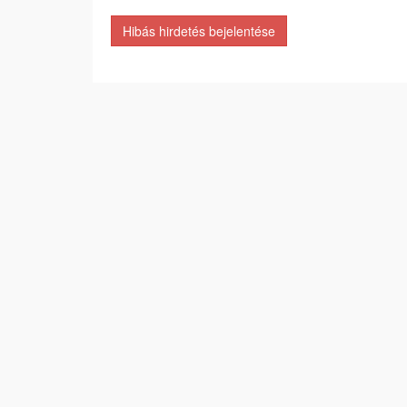
Hibás hirdetés bejelentése