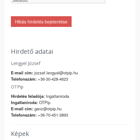
Hibás hirdetés bejelentése
Hirdető adatai
Lengyel József
E-mail cím:
jozsef.lengyel@otpip.hu
Telefonszám:
+36-30-428-4623
OTPip
Hirdetés feladója:
Ingatlaniroda
Ingatlaniroda:
OTPip
E-mail cím:
ganz@otpip.hu
Telefonszám:
+36-70-451-3893
Képek