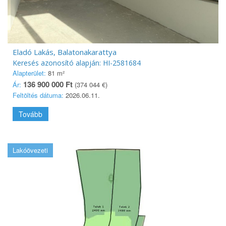
Eladó Lakás, Balatonakarattya
Keresés azonosító alapján: HI-2581684
Alapterület:
81 m²
136 900 000 Ft
Ár:
(374 044 €)
Feltöltés dátuma:
2026.06.11.
Tovább
Lakóövezeti