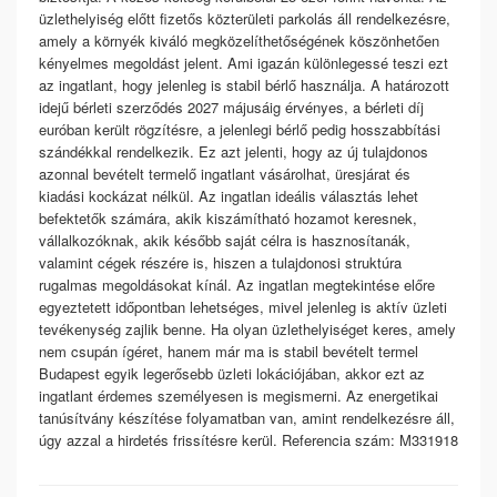
üzlethelyiség előtt fizetős közterületi parkolás áll rendelkezésre,
amely a környék kiváló megközelíthetőségének köszönhetően
kényelmes megoldást jelent. Ami igazán különlegessé teszi ezt
az ingatlant, hogy jelenleg is stabil bérlő használja. A határozott
idejű bérleti szerződés 2027 májusáig érvényes, a bérleti díj
euróban került rögzítésre, a jelenlegi bérlő pedig hosszabbítási
szándékkal rendelkezik. Ez azt jelenti, hogy az új tulajdonos
azonnal bevételt termelő ingatlant vásárolhat, üresjárat és
kiadási kockázat nélkül. Az ingatlan ideális választás lehet
befektetők számára, akik kiszámítható hozamot keresnek,
vállalkozóknak, akik később saját célra is hasznosítanák,
valamint cégek részére is, hiszen a tulajdonosi struktúra
rugalmas megoldásokat kínál. Az ingatlan megtekintése előre
egyeztetett időpontban lehetséges, mivel jelenleg is aktív üzleti
tevékenység zajlik benne. Ha olyan üzlethelyiséget keres, amely
nem csupán ígéret, hanem már ma is stabil bevételt termel
Budapest egyik legerősebb üzleti lokációjában, akkor ezt az
ingatlant érdemes személyesen is megismerni. Az energetikai
tanúsítvány készítése folyamatban van, amint rendelkezésre áll,
úgy azzal a hirdetés frissítésre kerül. Referencia szám: M331918