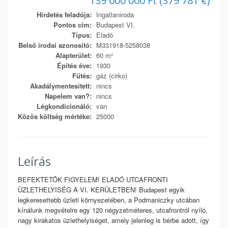
139 000 000 Ft (379 781 €)
Hirdetés feladója:
Ingatlaniroda
Pontos cím:
Budapest VI.
Típus:
Eladó
Belső irodai azonosító:
M331918-5258038
Alapterület:
60 m²
Építés éve:
1930
Fűtés:
gáz (cirko)
Akadálymentesített:
nincs
Napelem van?:
nincs
Légkondicionáló:
van
Közös költség mértéke:
25000
Leírás
BEFEKTETŐK FIGYELEM! ELADÓ UTCAFRONTI
ÜZLETHELYISÉG A VI. KERÜLETBEN! Budapest egyik
legkeresettebb üzleti környezetében, a Podmaniczky utcában
kínálunk megvételre egy 120 négyzetméteres, utcafrontról nyíló,
nagy kirakatos üzlethelyiséget, amely jelenleg is bérbe adott, így