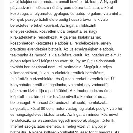
az új tulajdonos számára azonnali bevételt biztosít. A Nyugati
pályaudvar mindössze néhány perc sétára található, a körút
közelsége, a folyamatos gyalogos és autós forgalom, valamint a
környék pezsgő üzleti élete pedig hosszú távon is kiváló
befektetési értéket képvisel. Az ingatlan földszinti
elhelyezkedésű, közvetlen utcai bejárattal és nagy
kirakatfelülettel rendelkezik. A galériás kialakításnak
köszönhetően kétszintes eladótér áll rendelkezésre, amely
praktikus elrendezést biztosít. Az üzlethelyiségben eladótér,
teakonyha és mosdó is kialakításra került. Az ingatlan az elmúlt
évben teljes körű felújításon esett át, így az új tulajdonosnak
további beruházással nem kell számolnia. Megújult a teljes
villamoshálózat, új vinil burkolatok kerültek beépítésre,
felújították a vizesblokkot és új szanitereket szereltek be. Új
konyhabútor került az ingatlanba, valamint egy vadonatúj
gázkazán biztosítja a padlófűtést. A klímaberendezés és a
kiépített riasztórendszer tovább növeli a komfortot és a
biztonságot. A társasház rendezett állapotú, homlokzata
szigetelt, a közel 80 centiméter vastag téglafalak pedig kiváló hő
és hangszigetelést biztosítanak. Az ingatlan minden közművel
rendelkezik, az elszámolás egyedi mérőórák alapján történik,
internet szolgáltatás elérhető, a meleg vizet villanybojler
biztosítja. A közös költség körülbelül 25 ezer forint havonta. Az