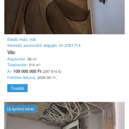
Eladó Ház, Vác
Keresés azonosító alapján: HI-2581714
Vác
Alapterület:
98 m²
Telekterület:
310 m²
109 000 000 Ft
Ár:
(297 814 €)
Feltöltés dátuma:
2026.06.11.
Tovább
Új építésű lakás