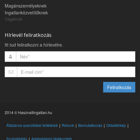
Magánszemélyeknek
Ingatlanközvetítőknek
Cégeknek
Hírlevél feliratkozás
Itt tud feliratkozni a hírlevélre.
Feliratkozás
2014 © Hasznaltingatlan.hu
Általános szerződési feltételek
Rólunk
Bemutatkozás
Oldaltérkép
Szolgáltatás
Adatvédelmi tájékoztató