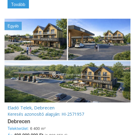
Tovább
Egyéb
Eladó Telek, Debrecen
Keresés azonosító alapján: HI-2571957
Debrecen
Telekterület:
6 400 m²