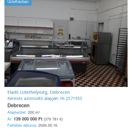
Üzletházban
Eladó Üzlethelyiség, Debrecen
Keresés azonosító alapján: HI-2571955
Debrecen
Alapterület:
200 m²
139 000 000 Ft
Ár:
(379 781 €)
Feltöltés dátuma:
2026.05.16.