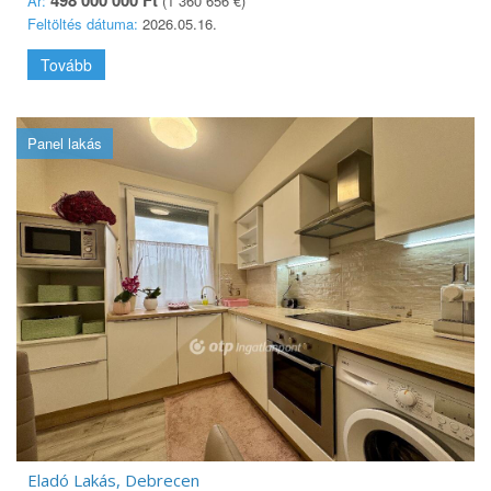
498 000 000 Ft
Ár:
(1 360 656 €)
Feltöltés dátuma:
2026.05.16.
Tovább
Panel lakás
Eladó Lakás, Debrecen