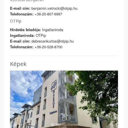
E-mail cím:
benjamin.vetrocki@otpip.hu
Telefonszám:
+36-20-807-6997
OTPip
Hirdetés feladója:
Ingatlaniroda
Ingatlaniroda:
OTPip
E-mail cím:
debrecenkurtos@otpip.hu
Telefonszám:
+36-20-528-8700
Képek