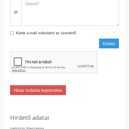
Kérek e-mail másolatot az üzenetről
Küldés
Hibás hirdetés bejelentése
Hirdető adatai
Vetrócki Benjámin