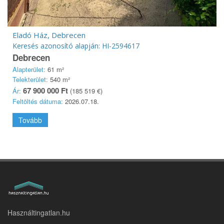
Eladó Ház, Debrecen
Keresés azonosító alapján: HI-2594617
Debrecen
Alapterület:
61 m²
Telekterület:
540 m²
67 900 000 Ft
Ár:
(185 519 €)
Feltöltés dátuma:
2026.07.18.
Tovább
Használtingatlan.hu