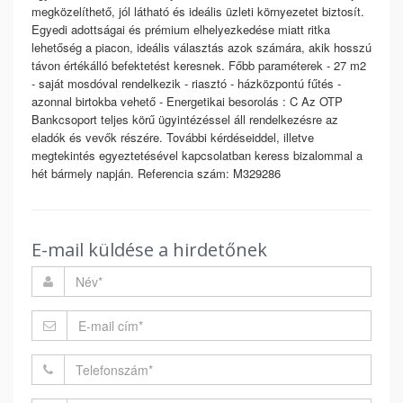
megközelíthető, jól látható és ideális üzleti környezetet biztosít.
Egyedi adottságai és prémium elhelyezkedése miatt ritka
lehetőség a piacon, ideális választás azok számára, akik hosszú
távon értékálló befektetést keresnek. Főbb paraméterek - 27 m2
- saját mosdóval rendelkezik - riasztó - házközpontú fűtés -
azonnal birtokba vehető - Energetikai besorolás : C Az OTP
Bankcsoport teljes körű ügyintézéssel áll rendelkezésre az
eladók és vevők részére. További kérdéseiddel, illetve
megtekintés egyeztetésével kapcsolatban keress bizalommal a
hét bármely napján. Referencia szám: M329286
E-mail küldése a hirdetőnek