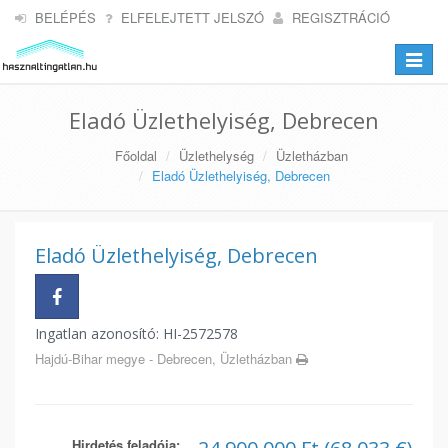
BELÉPÉS
ELFELEJTETT JELSZÓ
REGISZTRÁCIÓ
Toggle
navigat
Eladó Üzlethelyiség, Debrecen
Főoldal
Üzlethelység
Üzletházban
Eladó Üzlethelyiség, Debrecen
Eladó Üzlethelyiség, Debrecen
Ingatlan azonosító: HI-2572578
Hajdú-Bihar megye - Debrecen, Üzletházban
Hirdetés feladója: