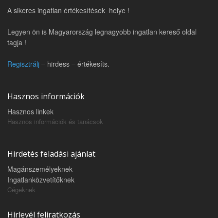
A sikeres ingatlan értékesítések helye !
Legyen ön is Magyarország legnagyobb ingatlan kereső oldal
tagja !
Regisztrálj
– hirdess – értékesíts.
Hasznos információk
Hasznos linkek
Hasznos információk és tanácsok
Hirdetés feladási ajánlat
Magánszemélyeknek
Ingatlanközvetítőknek
Cégeknek
Hírlevél feliratkozás