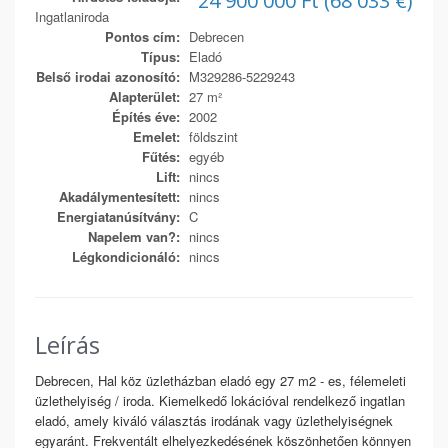
24 900 000 Ft (68 033 €)
Ingatlaniroda
Pontos cím:
Debrecen
Típus:
Eladó
Belső irodai azonosító:
M329286-5229243
Alapterület:
27 m²
Építés éve:
2002
Emelet:
földszint
Fűtés:
egyéb
Lift:
nincs
Akadálymentesített:
nincs
Energiatanúsítvány:
C
Napelem van?:
nincs
Légkondicionáló:
nincs
Leírás
Debrecen, Hal köz üzletházban eladó egy 27 m2 - es, félemeleti
üzlethelyiség / iroda. Kiemelkedő lokációval rendelkező ingatlan
eladó, amely kiváló választás irodának vagy üzlethelyiségnek
egyaránt. Frekventált elhelyezkedésének köszönhetően könnyen