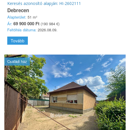
Keresés azonosító alapján: HI-2602111
Debrecen
Alapterület:
51 m²
69 900 000 Ft
Ár:
(190 984 €)
Feltöltés dátuma:
2026.08.09.
Tovább
Családi ház