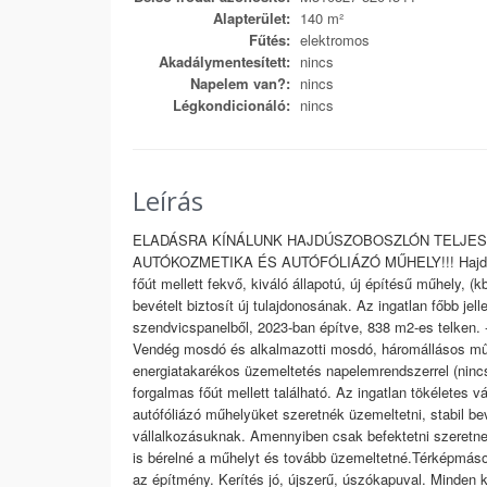
Alapterület:
140 m²
Fűtés:
elektromos
Akadálymentesített:
nincs
Napelem van?:
nincs
Légkondicionáló:
nincs
Leírás
ELADÁSRA KÍNÁLUNK HAJDÚSZOBOSZLÓN TELJES
AUTÓKOZMETIKA ÉS AUTÓFÓLIÁZÓ MŰHELY!!! Hajdúszo
főút mellett fekvő, kiváló állapotú, új építésű műhely, (k
bevételt biztosít új tulajdonosának. Az ingatlan főbb je
szendvicspanelből, 2023-ban építve, 838 m2-es telken. -
Vendég mosdó és alkalmazotti mosdó, háromállásos műh
energiatakarékos üzemeltetés napelemrendszerrel (nincs 
forgalmas főút mellett található. Az ingatlan tökéletes 
autófóliázó műhelyüket szeretnék üzemeltetni, stabil be
vállalkozásuknak. Amennyiben csak befektetni szeretne,
is bérelné a műhelyt és tovább üzemeltetné.Térképmásol
az építmény. Kerítés jó, újszerű, úszókapuval. Minden