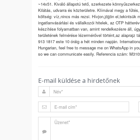
~14x51. Kiváló állapotú tető, szerkezete könnyűszerkeze
Kilátás, udvarra és közterületre. Klímával megy a fűtés
költség: víz,nincs más rezsi. Hívjon,jöjjön el,tekints
ingatlanvásárlási és vállalkozói hitelek, az OTP hátteré
készítése folyamatban van, amint rendelkezésre áll, úgy 
területének felmérése lézermérővel történt,az alaprajz t
913 1817 este 10 óráig a hét minden napján. Internationa
Hungarian, feel free to message me on WhatsApp in your 
so we can communicate easily. Referencia szám: M310
E-mail küldése a hirdetőnek