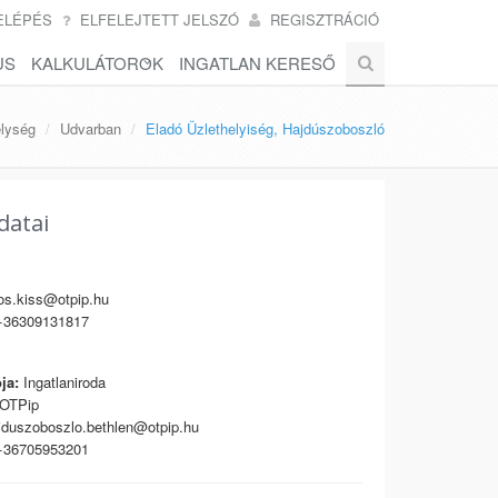
ELÉPÉS
ELFELEJTETT JELSZÓ
REGISZTRÁCIÓ
US
KALKULÁTOROK
INGATLAN KERESŐ
elység
Udvarban
Eladó Üzlethelyiség, Hajdúszoboszló
datai
os.kiss@otpip.hu
36309131817
ja:
Ingatlaniroda
OTPip
duszoboszlo.bethlen@otpip.hu
36705953201