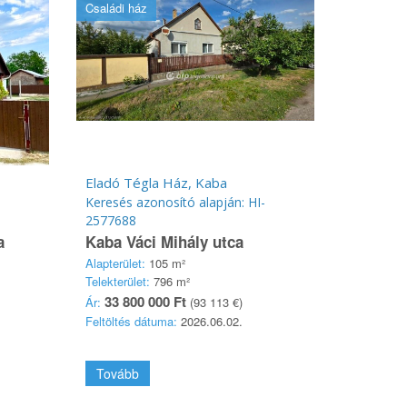
Családi ház
Eladó Tégla Ház, Kaba
Keresés azonosító alapján: HI-
2577688
a
Kaba Váci Mihály utca
Alapterület:
105 m²
Telekterület:
796 m²
33 800 000 Ft
Ár:
(93 113 €)
Feltöltés dátuma:
2026.06.02.
Tovább