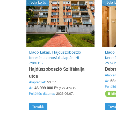
Tégla lakás
Tégla l
Eladó Lakás, Hajdúszoboszló
Eladó
Keresés azonosító alapján: HI-
Keresé
2580192
25747
Hajdúszoboszló Szilfákalja
Debre
Alapter
utca
53 
Ár:
Alapterület:
53 m²
Feltölt
46 999 000 Ft
Ár:
(129 474 €)
Feltöltés dátuma:
2026.06.07.
klí
Tovább
Tová