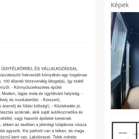
Képek
 ÜGYFÉLKÖRREL ÉS VÁLLALKOZÁSSAL
boszló frekventált környékén egy forgalmas
b. 100 állandó törzsvendég látogatja), így stabil
llemzői: - Könnyűszerkezetes épület
 Modern, tágas iroda és ügyfélváró helyiség. -
ely és munkaterület. - Korszerű,
áramdíj és fűtési költség!). - Közlekedés jó,
választás azoknak, akik saját autókozmetika és
vétellel, vagy hasonló épületet keresnek
 ebben az esetben a jelenlegi tulajdonos vissza
at egyezik. Kis parkoló van a telken, és maga
 közmű bent van. Lakóövezet. Telek mérete: