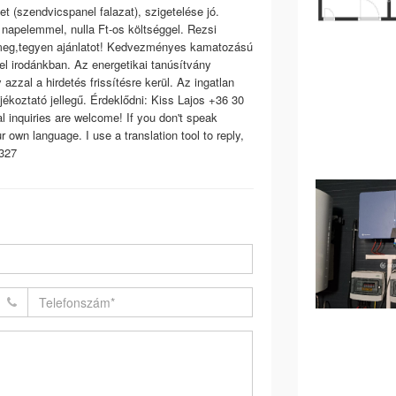
t (szendvicspanel falazat), szigetelése jó.
, napelemmel, nulla Ft-os költséggel. Rezsi
ük meg,tegyen ajánlatot! Kedvezményes kamatozású
vel irodánkban. Az energetikai tanúsítvány
azzal a hirdetés frissítésre kerül. Az ingatlan
ájékoztató jellegű. Érdeklődni: Kiss Lajos +36 30
l inquiries are welcome! If you don't speak
own language. I use a translation tool to reply,
327