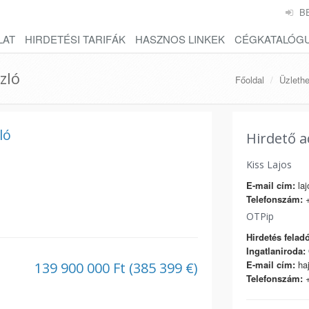
B
LAT
HIRDETÉSI TARIFÁK
HASZNOS LINKEK
CÉGKATALÓG
zló
Főoldal
Üzleth
ló
Hirdető a
Kiss Lajos
E-mail cím:
laj
Telefonszám:
+
OTPip
Hirdetés feladó
Ingatlaniroda:
E-mail cím:
haj
139 900 000 Ft (385 399 €)
Telefonszám:
+