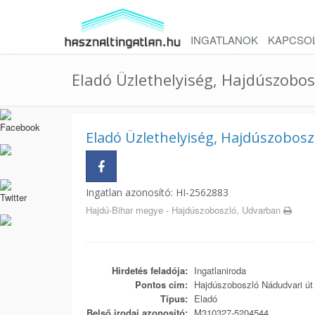
INGATLANOK
KAPCSO
Eladó Üzlethelyiség, Hajdúszobos
Eladó Üzlethelyiség, Hajdúszobosz
Ingatlan azonosító: HI-2562883
Hajdú-Bihar megye - Hajdúszoboszló, Udvarban
Hirdetés feladója:
Ingatlaniroda
Pontos cím:
Hajdúszoboszló Nádudvari út
Típus:
Eladó
Belső irodai azonosító:
M310327-5204544