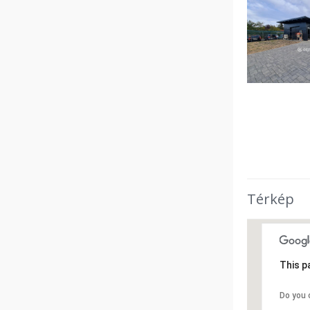
Térkép
This p
Do you 