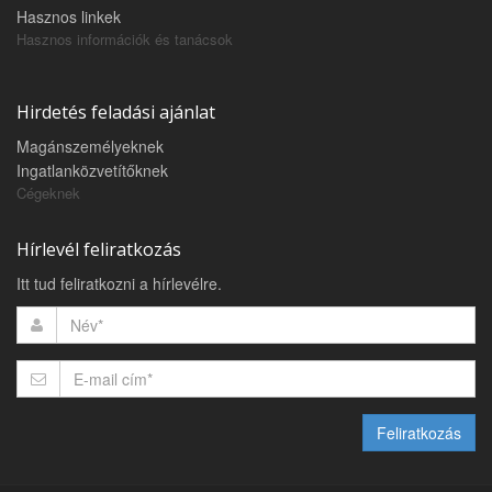
Hasznos linkek
Hasznos információk és tanácsok
Hirdetés feladási ajánlat
Magánszemélyeknek
Ingatlanközvetítőknek
Cégeknek
Hírlevél feliratkozás
Itt tud feliratkozni a hírlevélre.
Feliratkozás