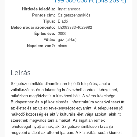
199 000 000 Ft (548 209 €)
Hirdetés feladója:
Ingatlaniroda
Pontos cím:
Szigetszentmiklós
Típus:
Eladó
Belső irodai azonosító:
UZ093333-4629982
Építés éve:
2006
Fűtés:
gáz (cirko)
Napelem van?:
nincs
Leírás
Szigetszentmiklós dinamikusan fejlődő település, ahol a
vállalkozások és a lakosság is élvezheti a városi kényelmet,
miközben megőrizhetik a kisvárosi bájt. A város közelsége
Budapesthez és a jó közlekedési infrastruktúra vonzóvá teszi itt
az életet és az üzleti tevékenységet egyaránt. A településen jól
működő közösség és aktív kulturális élet várja azokat, akik itt
szeretnék megvalósítani álmaikat. Az ingatlan remek
lehetőséget nyújt annak, aki Szigetszentmiklóson kívánja
megvetni a lábát az éttermi iparban. A kialakítás során kiemelt