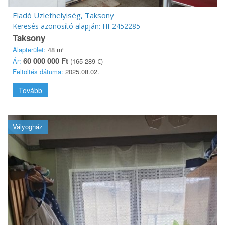
Eladó Üzlethelyiség, Taksony
Keresés azonosító alapján: HI-2452285
Taksony
Alapterület:
48 m²
60 000 000 Ft
Ár:
(165 289 €)
Feltöltés dátuma:
2025.08.02.
Tovább
Vályogház