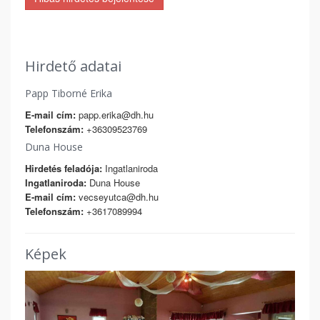
Hirdető adatai
Papp Tiborné Erika
E-mail cím:
papp.erika@dh.hu
Telefonszám:
+36309523769
Duna House
Hirdetés feladója:
Ingatlaniroda
Ingatlaniroda:
Duna House
E-mail cím:
vecseyutca@dh.hu
Telefonszám:
+3617089994
Képek