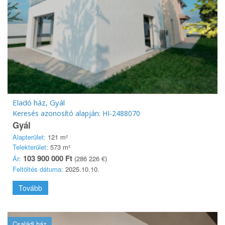
Eladó ház, Gyál
Keresés azonosító alapján: HI-2488070
Gyál
Alapterület:
121 m²
Telekterület:
573 m²
103 900 000 Ft
Ár:
(286 226 €)
Feltöltés dátuma:
2025.10.10.
Tovább
Családi ház