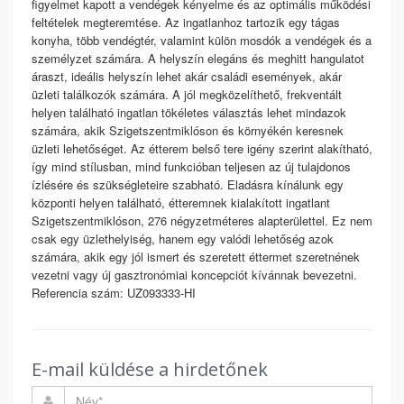
figyelmet kapott a vendégek kényelme és az optimális működési
feltételek megteremtése. Az ingatlanhoz tartozik egy tágas
konyha, több vendégtér, valamint külön mosdók a vendégek és a
személyzet számára. A helyszín elegáns és meghitt hangulatot
áraszt, ideális helyszín lehet akár családi események, akár
üzleti találkozók számára. A jól megközelíthető, frekventált
helyen található ingatlan tökéletes választás lehet mindazok
számára, akik Szigetszentmiklóson és környékén keresnek
üzleti lehetőséget. Az étterem belső tere igény szerint alakítható,
így mind stílusban, mind funkcióban teljesen az új tulajdonos
ízlésére és szükségleteire szabható. Eladásra kínálunk egy
központi helyen található, étteremnek kialakított ingatlant
Szigetszentmiklóson, 276 négyzetméteres alapterülettel. Ez nem
csak egy üzlethelyiség, hanem egy valódi lehetőség azok
számára, akik egy jól ismert és szeretett éttermet szeretnének
vezetni vagy új gasztronómiai koncepciót kívánnak bevezetni.
Referencia szám: UZ093333-HI
E-mail küldése a hirdetőnek