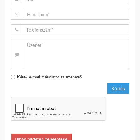
Kérek e-mail másolatot az üzenetről
Küldés
Hibás hirdetés bejelentése