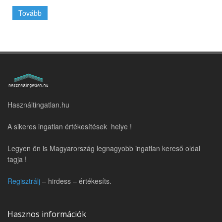
Tovább
Használtingatlan.hu
A sikeres ingatlan értékesítések helye !
Legyen ön is Magyarország legnagyobb ingatlan kereső oldal
tagja !
Regisztrálj
– hirdess – értékesíts.
Hasznos információk