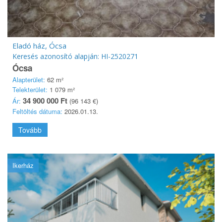
Eladó ház, Ócsa
Keresés azonosító alapján: HI-2520271
Ócsa
Alapterület:
62 m²
Telekterület:
1 079 m²
34 900 000 Ft
Ár:
(96 143 €)
Feltöltés dátuma:
2026.01.13.
Tovább
Ikerház