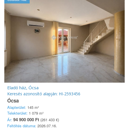
Eladó ház, Ócsa
Keresés azonosító alapján: HI-2593456
Ócsa
Alapterület:
145 m²
Telekterület:
1 079 m²
94 900 000 Ft
Ár:
(261 433 €)
Feltöltés dátuma:
2026.07.16.