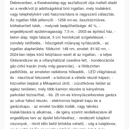
Debrecenben, a Kerekestelep egy aszfaltozott útja mellett eladó
ez a rendkívül jó adottságokkal bíró ingatlan, mely irodaként,
vagy telephelyként való hasznosításra is nagyszerű választás.
Az ingatlan főbb jellemzői: - 1258 nm-es, összközműves,
körbekerített telek, - melynek beépíthetősége: 40 %, -
engedélyezett épületmagasság: 7,5 m. - 2003-as építésű ház, -
beton alap, tégla falazat, 5 cm homlokzati szigeteléssel, -
zsindely tetőfedés, - hőszigetelt műanyag nyílászárók, - az
ingatlan alapterülete: földszint: 148 nm, emelet: 81/42 nm, -
2024-ben teljes körű felújításon esett át az ingatlan, - a teljes
fűtésrendszer és a villanyhálózat cserélve lett, - kondenzációs
gáz-cirkó kazán (mely még garanciás), - a földszinten
padlófűtés, az emeleten radiátoros hőleadók, - LED világítással,
és - riasztóval felszerelt - a bútorzat a vételár részét képezi, -
közvetlen bejárat a Mikepércsi útról, - zúzottköves felület az
egész területen, mely több kamion részére is kényelmes
parkolást biztosíthat, - kb. 25 nm-es könnyűszerkezetes garázs
az udvar hátsó részén, - elektromos bejárati kapu és a
garázskapu, - az emelet további irodák, vagy lakrész
kialakítására is alkalmas, - de igény szerint rendelkezésre áll
engedélyes terv az épület bővítéséhez, - rendezett tulajdoni
viszonyok, - rövid időn belül birtokba vehető, - cég a tulajdonos,