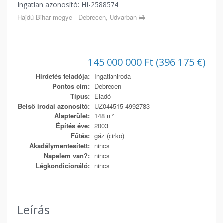
Ingatlan azonosító: HI-2588574
Hajdú-Bihar megye - Debrecen, Udvarban
145 000 000 Ft (396 175 €)
Hirdetés feladója:
Ingatlaniroda
Pontos cím:
Debrecen
Típus:
Eladó
Belső irodai azonosító:
UZ044515-4992783
Alapterület:
148 m²
Építés éve:
2003
Fűtés:
gáz (cirko)
Akadálymentesített:
nincs
Napelem van?:
nincs
Légkondicionáló:
nincs
Leírás