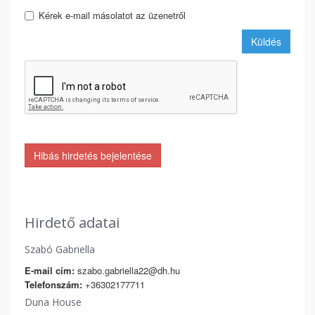
Kérek e-mail másolatot az üzenetről
Küldés
Hibás hirdetés bejelentése
Hirdető adatai
Szabó Gabriella
E-mail cím:
szabo.gabriella22@dh.hu
Telefonszám:
+36302177711
Duna House