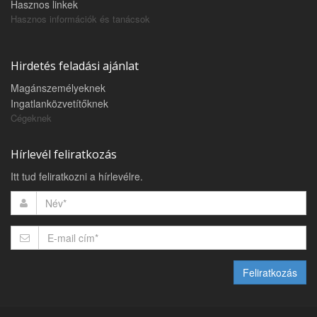
Hasznos linkek
Hasznos információk és tanácsok
Hirdetés feladási ajánlat
Magánszemélyeknek
Ingatlanközvetítőknek
Cégeknek
Hírlevél feliratkozás
Itt tud feliratkozni a hírlevélre.
Feliratkozás