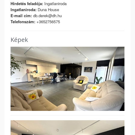
Hirdetés feladója:
Ingatlaniroda
Ingatlaniroda:
Duna House
E-mail cím:
db.derek@dh.hu
Telefonszám:
+3652756575
Képek