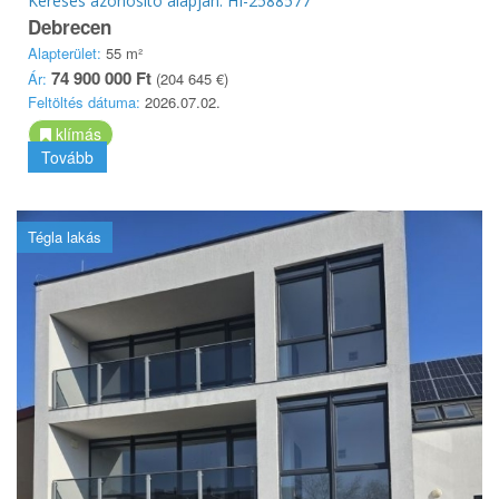
Keresés azonosító alapján: HI-2588577
Debrecen
Alapterület:
55 m²
74 900 000 Ft
Ár:
(204 645 €)
Feltöltés dátuma:
2026.07.02.
klímás
Tovább
Tégla lakás