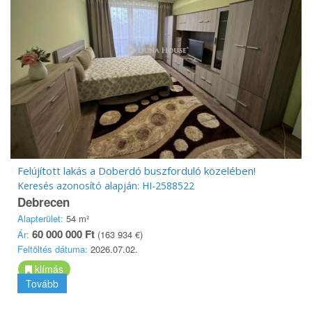
Felújított lakás a Doberdó buszforduló közelében!
Keresés azonosító alapján: HI-2588522
Debrecen
Alapterület:
54 m²
60 000 000 Ft
Ár:
(163 934 €)
Feltöltés dátuma:
2026.07.02.
klímás
Tovább