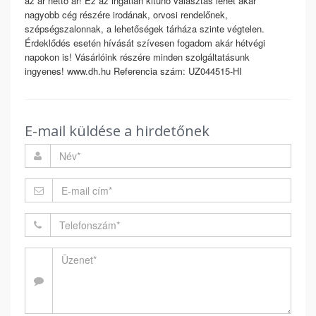
az ár nettó ár! Ez az ingatlan kitűnő választás lehet akár
nagyobb cég részére irodának, orvosi rendelőnek,
szépségszalonnak, a lehetőségek tárháza szinte végtelen.
Érdeklődés esetén hívását szívesen fogadom akár hétvégi
napokon is! Vásárlóink részére minden szolgáltatásunk
ingyenes! www.dh.hu Referencia szám: UZ044515-HI
E-mail küldése a hirdetőnek