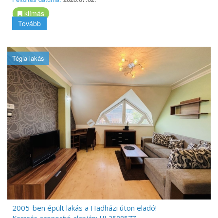
klímás
Tovább
Tégla lakás
2005-ben épült lakás a Hadházi úton eladó!