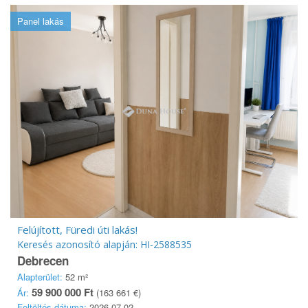
Panel lakás
Felújított, Füredi úti lakás!
Keresés azonosító alapján: HI-2588535
Debrecen
Alapterület:
52 m²
59 900 000 Ft
Ár:
(163 661 €)
Feltöltés dátuma:
2026.07.02.