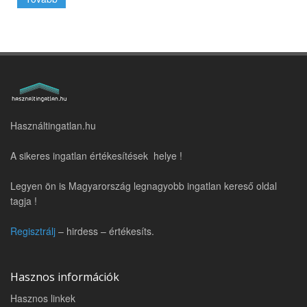
Használtingatlan.hu
A sikeres ingatlan értékesítések helye !
Legyen ön is Magyarország legnagyobb ingatlan kereső oldal
tagja !
Regisztrálj
– hirdess – értékesíts.
Hasznos információk
Hasznos linkek