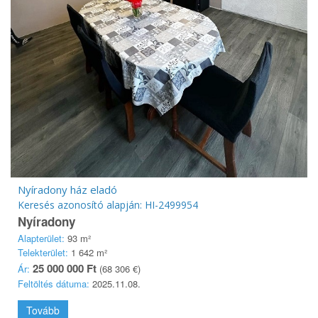
Nyíradony ház eladó
Keresés azonosító alapján: HI-2499954
Nyíradony
Alapterület:
93 m²
Telekterület:
1 642 m²
25 000 000 Ft
Ár:
(68 306 €)
Feltöltés dátuma:
2025.11.08.
Tovább