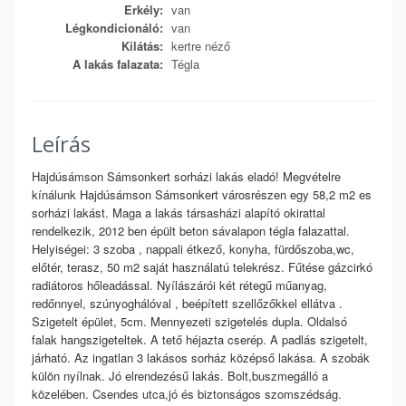
Erkély:
van
Légkondicionáló:
van
Kilátás:
kertre néző
A lakás falazata:
Tégla
Leírás
Hajdúsámson Sámsonkert sorházi lakás eladó! Megvételre
kínálunk Hajdúsámson Sámsonkert városrészen egy 58,2 m2 es
sorházi lakást. Maga a lakás társasházi alapító okirattal
rendelkezik, 2012 ben épült beton sávalapon tégla falazattal.
Helyiségei: 3 szoba , nappali étkező, konyha, fürdőszoba,wc,
előtér, terasz, 50 m2 saját használatú telekrész. Fűtése gázcirkó
radiátoros hőleadással. Nyílászárói két rétegű műanyag,
redőnnyel, szúnyoghálóval , beépített szellőzőkkel ellátva .
Szigetelt épület, 5cm. Mennyezeti szigetelés dupla. Oldalsó
falak hangszigeteltek. A tető héjazta cserép. A padlás szigetelt,
járható. Az ingatlan 3 lakásos sorház középső lakása. A szobák
külön nyílnak. Jó elrendezésű lakás. Bolt,buszmegálló a
közelében. Csendes utca,jó és biztonságos szomszédság.