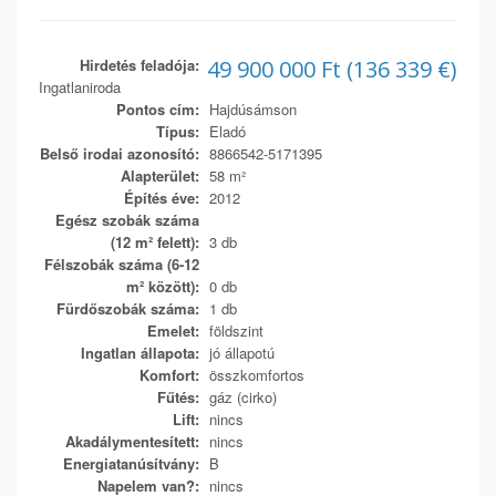
Hirdetés feladója:
49 900 000 Ft (136 339 €)
Ingatlaniroda
Pontos cím:
Hajdúsámson
Típus:
Eladó
Belső irodai azonosító:
8866542-5171395
Alapterület:
58 m²
Építés éve:
2012
Egész szobák száma
(12 m² felett):
3 db
Félszobák száma (6-12
m² között):
0 db
Fürdőszobák száma:
1 db
Emelet:
földszint
Ingatlan állapota:
jó állapotú
Komfort:
összkomfortos
Fűtés:
gáz (cirko)
Lift:
nincs
Akadálymentesített:
nincs
Energiatanúsítvány:
B
Napelem van?:
nincs