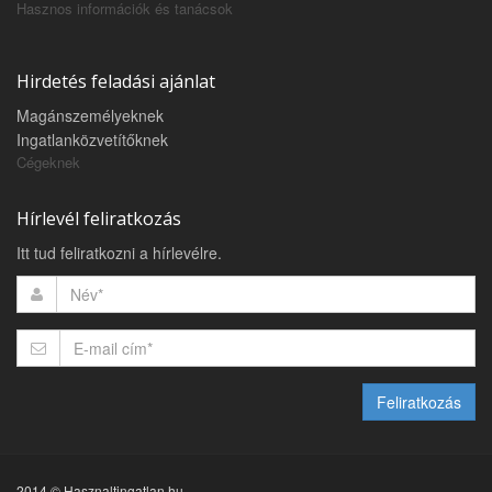
Hasznos információk és tanácsok
Hirdetés feladási ajánlat
Magánszemélyeknek
Ingatlanközvetítőknek
Cégeknek
Hírlevél feliratkozás
Itt tud feliratkozni a hírlevélre.
Feliratkozás
2014 © Hasznaltingatlan.hu