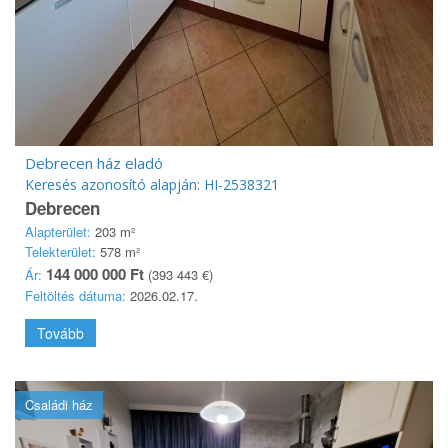
Debrecen ház eladó
Keresés azonosító alapján: HI-2538321
Debrecen
Alapterület:
203 m²
Telekterület:
578 m²
144 000 000 Ft
Ár:
(393 443 €)
Feltöltés dátuma:
2026.02.17.
Tovább
Családi ház