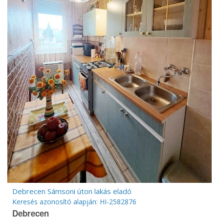
Debrecen Sámsoni úton lakás eladó
Keresés azonosító alapján: HI-2582876
Debrecen