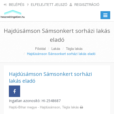
BELÉPÉS
ELFELEJTETT JELSZÓ
REGISZTRÁCIÓ
Toggle
navigat
Hajdúsámson Sámsonkert sorházi lakás
eladó
Főoldal
Lakás
Tégla lakás
Hajdúsámson Sámsonkert sorházi lakás eladó
Hajdúsámson Sámsonkert sorházi
lakás eladó
Ingatlan azonosító: HI-2548687
Hajdú-Bihar megye - Hajdúsámson, Tégla lakás