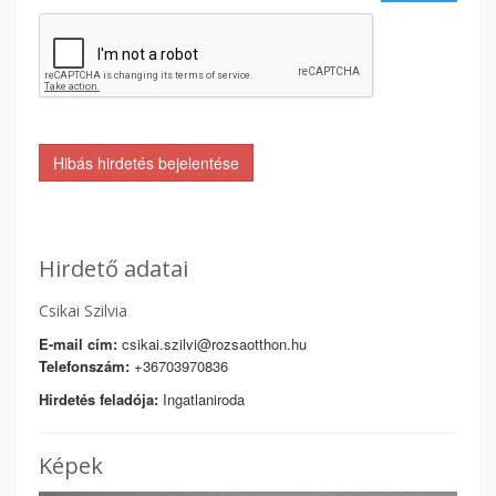
Hibás hirdetés bejelentése
Hirdető adatai
Csikai Szilvia
E-mail cím:
csikai.szilvi@rozsaotthon.hu
Telefonszám:
+36703970836
Hirdetés feladója:
Ingatlaniroda
Képek