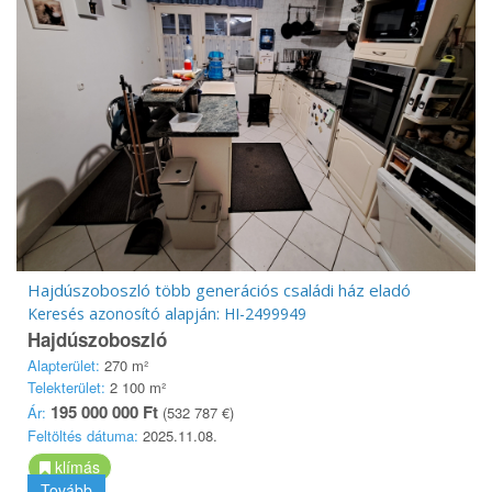
Hajdúszoboszló több generációs családi ház eladó
Keresés azonosító alapján: HI-2499949
Hajdúszoboszló
Alapterület:
270 m²
Telekterület:
2 100 m²
195 000 000 Ft
Ár:
(532 787 €)
Feltöltés dátuma:
2025.11.08.
klímás
Tovább